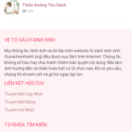
Thiên Đường Táo Xanh
151
(END) Merry Marbling
149
VỀ TỦ SÁCH XINH XINH
Cây Không Có Rễ
Mọi thông tin, hình ảnh và dữ liệu trên website tủ sách xinh xinh
140
(tusachxinhxinh.org) đều được sưu tầm trên Internet. Chúng tôi
không sở hữu hay chịu trách nhiệm bản quyền nội dung. Nếu làm
Phạm Luật
ảnh hưởng đến cá nhân hoặc bất cứ tổ chức nào, khi có yêu cầu,
123
chúng tôi sẽ xem xét và gỡ bỏ ngay lập tức.
LIÊN KẾT HỮU ÍCH
Làm vị cứu tinh thật dễ dàng
113
Truyện Mới Cập Nhật
Truyện Mới Đăng
|END| Định Tên Mối Quan Hệ
Truyện Hot Nhất
109
TỪ KHÓA TÌM KIẾM