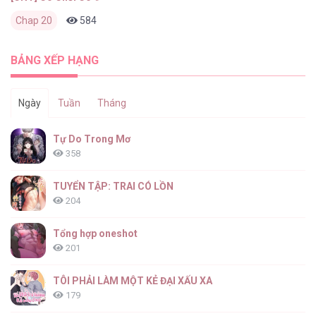
Chap 20
584
0
1 tháng trước
BẢNG XẾP HẠNG
Ngày
Tuần
Tháng
Tự Do Trong Mơ
358
TUYỂN TẬP: TRAI CÓ LỒN
204
Tổng hợp oneshot
201
TÔI PHẢI LÀM MỘT KẺ ĐẠI XẤU XA
179