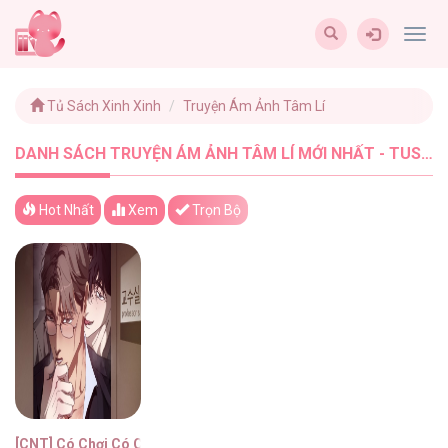
Togg
navig
Tủ Sách Xinh Xinh
Truyện Ám Ảnh Tâm Lí
DANH SÁCH TRUYỆN ÁM ẢNH TÂM LÍ MỚI NHẤT - TUSACHXINHXINH (1)
Hot Nhất
Xem
Trọn Bộ
[CNT] Có Chơi Có Chịu