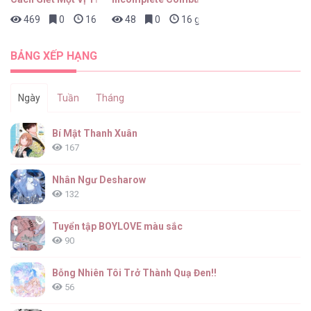
469
0
16 giờ trước
48
0
16 giờ trước
BẢNG XẾP HẠNG
Ngày
Tuần
Tháng
Bí Mật Thanh Xuân
167
Nhân Ngư Desharow
132
Tuyển tập BOYLOVE màu sắc
90
Bỗng Nhiên Tôi Trở Thành Quạ Đen!!
56