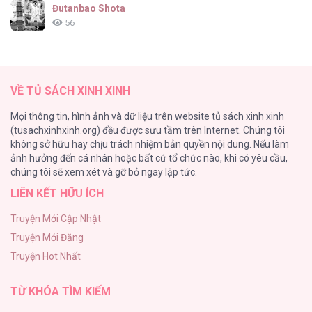
Đutanbao Shota
56
Tên Khốn Đáng Yêu Của Tôi
55
VỀ TỦ SÁCH XINH XINH
Kiếp Này Ta Sẽ Trở Thành Gia Chủ
Mọi thông tin, hình ảnh và dữ liệu trên website tủ sách xinh xinh
54
(tusachxinhxinh.org) đều được sưu tầm trên Internet. Chúng tôi
không sở hữu hay chịu trách nhiệm bản quyền nội dung. Nếu làm
Một Đêm Nọ Đột Nhiên Yandere Tới!
ảnh hưởng đến cá nhân hoặc bất cứ tổ chức nào, khi có yêu cầu,
51
chúng tôi sẽ xem xét và gỡ bỏ ngay lập tức.
LIÊN KẾT HỮU ÍCH
Cách Khiến Phu Quân Đứng Về Phía Tôi
48
Truyện Mới Cập Nhật
Truyện Mới Đăng
ONESHOT CHỊCH VỒN CHỊCH VÃ
Truyện Hot Nhất
47
TỪ KHÓA TÌM KIẾM