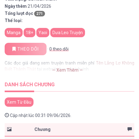
Ngày thêm
21/04/2026
Tổng lượt đọc
271
Thể loại:
Manga
18+
Yaoi
Dưa Leo Truyện
THEO DÕI
·
0
theo dõi
Các đọc giả đang xem truyện tranh miễn phí
Tên Lẳng Lơ Không
Biết Thành Thật
tại website tusachxinhxinh
— Xem Thêm —
DANH SÁCH CHƯƠNG
Xem Từ Đầu
Cập nhật lúc 00:31 09/06/2026.
Chương