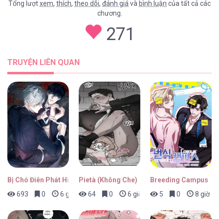
Tổng lượt
xem
,
thích
,
theo dõi
,
đánh giá
và
bình luận
của tất cả các
chương.
271
TRUYỆN LIÊN QUAN
Bị Chó Điên Phát Hiện Là Đồng Loại
Pietà (Không Che)
Breeding Campus
693
0
6 giờ trước
64
0
6 giờ trước
5
0
8 giờ tr