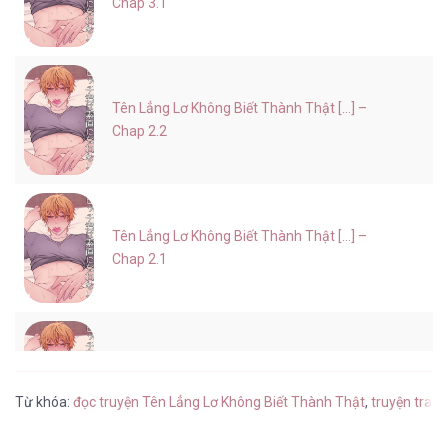
Chap 3.1
Tên Lẳng Lơ Không Biết Thành Thật [...] –
Chap 2.2
Tên Lẳng Lơ Không Biết Thành Thật [...] –
Chap 2.1
Tên Lẳng Lơ Không Biết Thành Thật [...] –
Chap 1
Từ khóa:
đọc truyện Tên Lẳng Lơ Không Biết Thành Thật
,
truyện tran