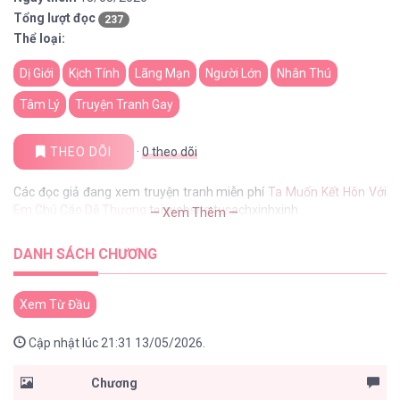
Tổng lượt đọc
237
Thể loại:
Dị Giới
Kịch Tính
Lãng Mạn
Người Lớn
Nhân Thú
Tâm Lý
Truyện Tranh Gay
THEO DÕI
·
0
theo dõi
Các đọc giả đang xem truyện tranh miễn phí
Ta Muốn Kết Hôn Với
Em Chú Cáo Dễ Thương
tại website tusachxinhxinh
— Xem Thêm —
DANH SÁCH CHƯƠNG
Xem Từ Đầu
Cập nhật lúc 21:31 13/05/2026.
Chương