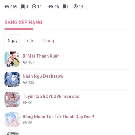
469
0
14 giờ trước
46
0
14 giờ trước
BẢNG XẾP HẠNG
Ngày
Tuần
Tháng
Bí Mật Thanh Xuân
167
Nhân Ngư Desharow
132
Tuyển tập BOYLOVE màu sắc
90
Bỗng Nhiên Tôi Trở Thành Quạ Đen!!
56