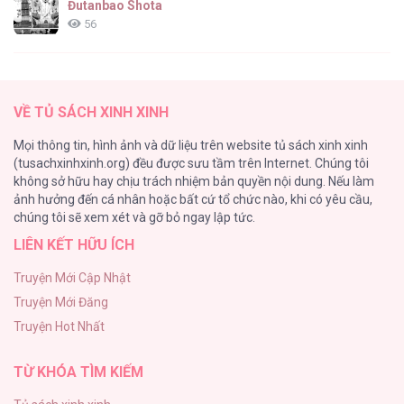
Đutanbao Shota
56
Tên Khốn Đáng Yêu Của Tôi
55
VỀ TỦ SÁCH XINH XINH
Kiếp Này Ta Sẽ Trở Thành Gia Chủ
Mọi thông tin, hình ảnh và dữ liệu trên website tủ sách xinh xinh
54
(tusachxinhxinh.org) đều được sưu tầm trên Internet. Chúng tôi
không sở hữu hay chịu trách nhiệm bản quyền nội dung. Nếu làm
Một Đêm Nọ Đột Nhiên Yandere Tới!
ảnh hưởng đến cá nhân hoặc bất cứ tổ chức nào, khi có yêu cầu,
51
chúng tôi sẽ xem xét và gỡ bỏ ngay lập tức.
LIÊN KẾT HỮU ÍCH
Cách Khiến Phu Quân Đứng Về Phía Tôi
48
Truyện Mới Cập Nhật
Truyện Mới Đăng
ONESHOT CHỊCH VỒN CHỊCH VÃ
Truyện Hot Nhất
47
TỪ KHÓA TÌM KIẾM