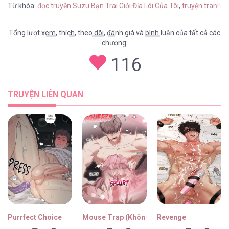
Từ khóa:
đọc truyện Suzu Bạn Trai Giới Địa Lôi Của Tôi
,
truyện tranh S
Tổng lượt
xem
,
thích
,
theo dõi
,
đánh giá
và
bình luận
của tất cả các
chương.
116
TRUYỆN LIÊN QUAN
Purrfect Choice
Mouse Trap (Không Che)
Revenge