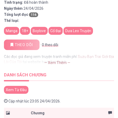
Tình trạng:
Đã hoàn thành
Ngày thêm
24/04/2026
Tổng lượt đọc
116
Thể loại:
Manga
18+
Boylove
Cổ Đại
Dưa Leo Truyện
THEO DÕI
·
0
theo dõi
Các đọc giả đang xem truyện tranh miễn phí
Suzu Bạn Trai Giới Địa
Lôi Của Tôi
tại website tusachxinhxinh
— Xem Thêm —
DANH SÁCH CHƯƠNG
Xem Từ Đầu
Cập nhật lúc 23:05 24/04/2026.
Chương