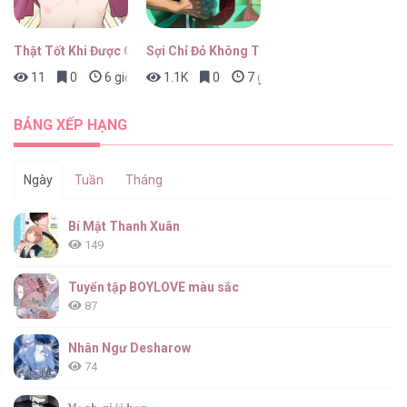
Thật Tốt Khi Được Gặp Em
Sợi Chỉ Đỏ Không Tàn
11
0
6 giờ trước
1.1K
0
7 giờ trước
BẢNG XẾP HẠNG
Ngày
Tuần
Tháng
Bí Mật Thanh Xuân
149
Tuyển tập BOYLOVE màu sắc
87
Nhân Ngư Desharow
74