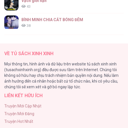
Vạch giới hạn
43
BÌNH MINH CHIA CẮT BÓNG ĐÊM
38
Thung Lũng Hẹp
27
VỀ TỦ SÁCH XINH XINH
Nuôi Vị Hôn Phu Bằng Tiền Bạc
Mọi thông tin, hình ảnh và dữ liệu trên website tủ sách xinh xinh
26
(tusachxinhxinh.org) đều được sưu tầm trên Internet. Chúng tôi
không sở hữu hay chịu trách nhiệm bản quyền nội dung. Nếu làm
Rổn Nước Lì
ảnh hưởng đến cá nhân hoặc bất cứ tổ chức nào, khi có yêu cầu,
26
chúng tôi sẽ xem xét và gỡ bỏ ngay lập tức.
LIÊN KẾT HỮU ÍCH
Tuyển Tập Manhwa Côn Trùng
26
Truyện Mới Cập Nhật
Truyện Mới Đăng
Phạm Luật
Truyện Hot Nhất
25