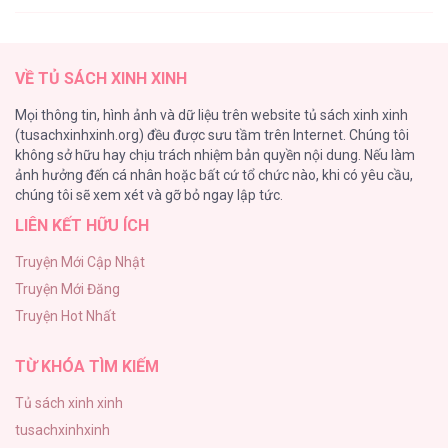
(END) Merry Marbling
150
✯ Sắc Thu Nghĩa Trang ✯ [...] – Chap 43
VỀ TỦ SÁCH XINH XINH
Phế Vật Dòng Dõi Bá Tước
Mọi thông tin, hình ảnh và dữ liệu trên website tủ sách xinh xinh
135
(tusachxinhxinh.org) đều được sưu tầm trên Internet. Chúng tôi
không sở hữu hay chịu trách nhiệm bản quyền nội dung. Nếu làm
Đứa Nhỏ Không Phải Là Con Anh
ảnh hưởng đến cá nhân hoặc bất cứ tổ chức nào, khi có yêu cầu,
124
✯ Sắc Thu Nghĩa Trang ✯ [...] – Chap 42
chúng tôi sẽ xem xét và gỡ bỏ ngay lập tức.
LIÊN KẾT HỮU ÍCH
Vương Miện Lục Bảo
113
Truyện Mới Cập Nhật
Truyện Mới Đăng
Mùa Xuân Hoa Nở
Truyện Hot Nhất
103
✯ Sắc Thu Nghĩa Trang ✯ [...] – Chap 41
TỪ KHÓA TÌM KIẾM
Tủ sách xinh xinh
tusachxinhxinh