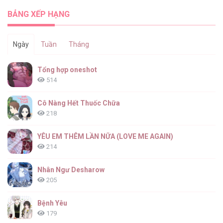
✯ Sắc Thu Nghĩa Trang ✯ [...] – Chap 47
BẢNG XẾP HẠNG
Ngày
Tuần
Tháng
✯ Sắc Thu Nghĩa Trang ✯ [...] – Chap 46
Tổng hợp oneshot
514
Cô Nàng Hết Thuốc Chữa
218
✯ Sắc Thu Nghĩa Trang ✯ [...] – Chap 45
YÊU EM THÊM LẦN NỮA (LOVE ME AGAIN)
214
Nhân Ngư Desharow
205
✯ Sắc Thu Nghĩa Trang ✯ [...] – Chap 44
Bệnh Yêu
179