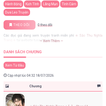
Hành Động
Kịch Tính
Lãng Mạn
Tình Cảm
Dưa Leo Truyện
THEO DÕI
·
0
theo dõi
Các đọc giả đang xem truyện tranh miễn phí
✯ Sắc Thu Nghĩa
Trang ✯
tại website tusachxinhxinh
— Xem Thêm —
DANH SÁCH CHƯƠNG
Xem Từ Đầu
Cập nhật lúc 04:32 18/07/2026.
Chương