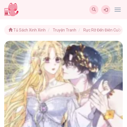
Togg
navig
Tủ Sách Xinh Xinh
Truyện Tranh
Rực Rỡ Đến Điên Cuồng