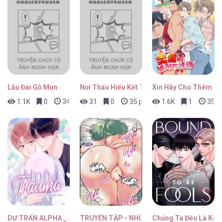
Lâu Đài Gỗ Mun
Nơi Thấu Hiểu Kết Thúc
Xin Hãy Cho Thêm T
1.1K
0
34 phút trước
31
0
35 phút trước
1.6K
1
35 p
DƯ TRẤN ALPHA _ ALPHA TRAUMA
TRUYỂN TẬP - NHỮNG CON KU NÚNG NÍNH
Chúng Ta Đều Là Kẻ 