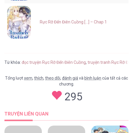
Rực Rỡ Đến Điên Cuồng [...] – Chap 1
Từ khóa:
đọc truyện Rực Rỡ Đến Điên Cuồng
,
truyện tranh Rực Rỡ Đến
Tổng lượt
xem
,
thích
,
theo dõi
,
đánh giá
và
bình luận
của tất cả các
chương.
295
TRUYỆN LIÊN QUAN