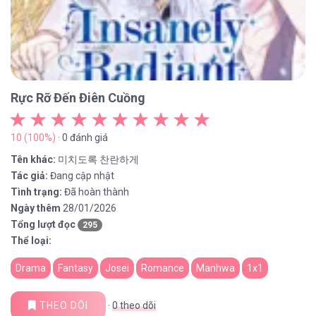
Rực Rỡ Đến Điên Cuồng
10 (100%)
· 0 đánh giá
Tên khác:
미치도록 찬란하게
Tác giả:
Đang cập nhật
Tình trạng:
Đã hoàn thành
Ngày thêm
28/01/2026
Tổng lượt đọc
295
Thể loại:
Drama
Fantasy
Josei
Romance
Manhwa
1x1
THEO DÕI
·
0
theo dõi