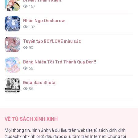
Bí Mật Thanh Xuân
167
Nhân Ngư Desharow
132
Tuyển tập BOYLOVE màu sắc
90
Bỗng Nhiên Tôi Trở Thành Quạ Đen!!
56
Đutanbao Shota
56
Tên Khốn Đáng Yêu Của Tôi
55
VỀ TỦ SÁCH XINH XINH
Kiếp Này Ta Sẽ Trở Thành Gia Chủ
Mọi thông tin, hình ảnh và dữ liệu trên website tủ sách xinh xinh
54
(tusachxinhxinh.org) đều được sưu tầm trên Internet. Chúng tôi