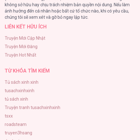
không sở hữu hay chịu trách nhiệm bản quyền nội dung. Nếu làm
Một Đêm Nọ Đột Nhiên Yandere Tới!
ảnh hưởng đến cá nhân hoặc bất cứ tổ chức nào, khi có yêu cầu,
51
chúng tôi sẽ xem xét và gỡ bỏ ngay lập tức.
LIÊN KẾT HỮU ÍCH
Cách Khiến Phu Quân Đứng Về Phía Tôi
48
Truyện Mới Cập Nhật
Truyện Mới Đăng
ONESHOT CHỊCH VỒN CHỊCH VÃ
Truyện Hot Nhất
47
TỪ KHÓA TÌM KIẾM
Tủ sách xinh xinh
tusachxinhxinh
tủ sách xinh
Truyện tranh tusachxinhxinh
tsxx
roadsteam
truyen3hsang