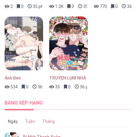
2
0
35 phút trước
1.2K
0
35 phút trước
770
0
36 ph
Ánh Đèn
TRUYỆN LỤM NHÀ CHIU
534
0
36 phút trước
35
0
36 phút trước
BẢNG XẾP HẠNG
Ngày
Tuần
Tháng