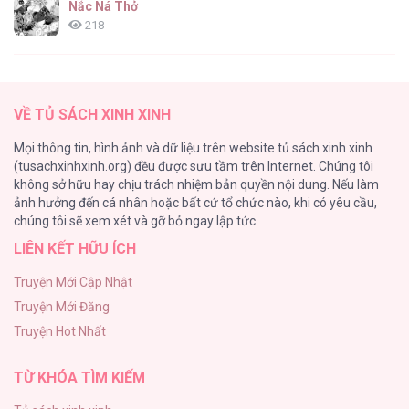
Nắc Ná Thở
218
Nhân Ngư Desharow
205
Quỷ Thai [...] – Chap 23
VỀ TỦ SÁCH XINH XINH
Cây Không Có Rễ
Mọi thông tin, hình ảnh và dữ liệu trên website tủ sách xinh xinh
191
(tusachxinhxinh.org) đều được sưu tầm trên Internet. Chúng tôi
không sở hữu hay chịu trách nhiệm bản quyền nội dung. Nếu làm
Làm vị cứu tinh thật dễ dàng
ảnh hưởng đến cá nhân hoặc bất cứ tổ chức nào, khi có yêu cầu,
186
Quỷ Thai [...] – Chap 22
chúng tôi sẽ xem xét và gỡ bỏ ngay lập tức.
LIÊN KẾT HỮU ÍCH
Thiên Đường Táo Xanh
156
Truyện Mới Cập Nhật
Truyện Mới Đăng
(END) Merry Marbling
Truyện Hot Nhất
150
Quỷ Thai [...] – Chap 21
TỪ KHÓA TÌM KIẾM