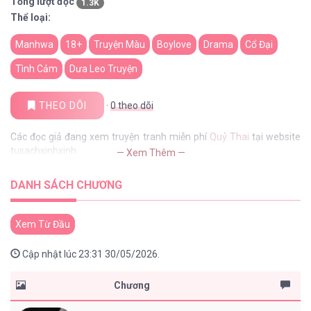
Tổng lượt đọc
1.3K
Thể loại:
Manhwa
18+
Truyện Màu
Boylove
Drama
Cổ Đại
Tình Cảm
Dưa Leo Truyện
THEO DÕI
·
0
theo dõi
Các đọc giả đang xem truyện tranh miễn phí
Quỷ Thai
tại website
tusachxinhxinh
— Xem Thêm —
DANH SÁCH CHƯƠNG
Xem Từ Đầu
Cập nhật lúc 23:31 30/05/2026.
Chương