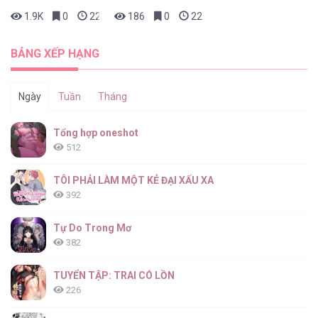
1.9K
0
22 giờ trước
186
0
22 giờ trước
Quỷ Thai [...] – Chap 27
BẢNG XẾP HẠNG
Ngày
Tuần
Tháng
Quỷ Thai [...] – Chap 26
Tổng hợp oneshot
512
TÔI PHẢI LÀM MỘT KẺ ĐẠI XẤU XA
392
Quỷ Thai [...] – Chap 25
Tự Do Trong Mơ
382
TUYỂN TẬP: TRAI CÓ LỒN
226
Quỷ Thai [...] – Chap 24