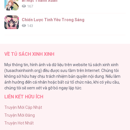
Bí Mật Thanh Xuân
167
Chiến Lược Tình Yêu Trong Sáng
143
(END) Merry Marbling
142
VỀ TỦ SÁCH XINH XINH
Tuyển Tập Chjch và Chjch
Mọi thông tin, hình ảnh và dữ liệu trên website tủ sách xinh xinh
128
(tusachxinhxinh.org) đều được sưu tầm trên Internet. Chúng tôi
không sở hữu hay chịu trách nhiệm bản quyền nội dung. Nếu làm
Bỏ Quách Chồng Con Đi, Tiền Bạc Mới Là Tất Cả
ảnh hưởng đến cá nhân hoặc bất cứ tổ chức nào, khi có yêu cầu,
123
chúng tôi sẽ xem xét và gỡ bỏ ngay lập tức.
LIÊN KẾT HỮU ÍCH
Tình yêu và danh vọng
107
Truyện Mới Cập Nhật
Truyện Mới Đăng
Tùy Tâm Tùy Ý
Truyện Hot Nhất
105