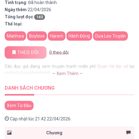
Tình trạng:
Đã hoàn thành
Ngày thêm
22/04/2026
Tổng lượt đọc
143
Thể loại:
Manhwa
Boylove
Harem
Hành Động
Dưa Leo Truyện
THEO DÕI
·
0
theo dõi
Các đọc giả đang xem truyện tranh miễn phí
Quan hệ lép vế
tại
website tusachxinhxinh
— Xem Thêm —
DANH SÁCH CHƯƠNG
Xem Từ Đầu
Cập nhật lúc 21:42 22/04/2026.
Chương