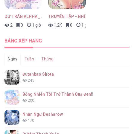
DƯ TRẤN ALPHA _ ALPHA TRAUMA
TRUYỂN TẬP - NHỮNG CON KU NÚNG NÍNH
2
0
1 giờ trước
1.2K
0
1 giờ trước
BẢNG XẾP HẠNG
Ngày
Tuần
Tháng
Đutanbao Shota
245
Bỗng Nhiên Tôi Trở Thành Quạ Đen!!
200
Nhân Ngư Desharow
170