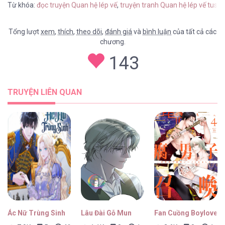
Từ khóa:
đọc truyện Quan hệ lép vế
,
truyện tranh Quan hệ lép vế tusa
Tổng lượt
xem
,
thích
,
theo dõi
,
đánh giá
và
bình luận
của tất cả các
chương.
143
TRUYỆN LIÊN QUAN
Ác Nữ Trùng Sinh
Lâu Đài Gỗ Mun
Fan Cuồng Boylove Bị