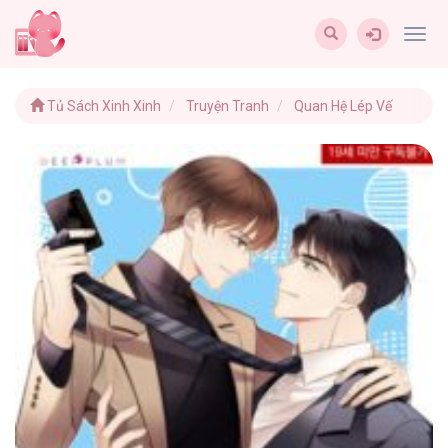
Togg
navig
Tủ Sách Xinh Xinh
Truyện Tranh
Quan Hệ Lép Vế