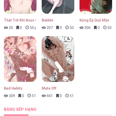
Thật Tốt Khi Được Gặp Em
Babble
Đừng Ép Quả Mận
20
0
50 phút trước
207
0
50 phút trước
306
0
50 ph
Bad Habits
Mute Off
309
0
51 phút trước
441
0
51 phút trước
BẢNG XẾP HẠNG