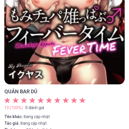
QUÁN BAR DÚ
10 (100%)
· 0 đánh giá
Tên khác:
Đang cập nhật
Tác giả:
Đang cập nhật