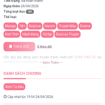
Tình trạng:
Đã hoàn thành
Ngày thêm
24/04/2026
Tổng lượt đọc
181
Thể loại:
Manga
18+
Boylove
Harem
Truyện Màu
Drama
Kịch Tính
Hành Động
Cổ Đại
Dưa Leo Truyện
THEO DÕI
·
0
theo dõi
Các đọc giả đang xem truyện tranh miễn phí
QUÁN BAR DÚ
tại
website tusachxinhxinh
— Xem Thêm —
DANH SÁCH CHƯƠNG
Xem Từ Đầu
Cập nhật lúc 19:54 24/04/2026.