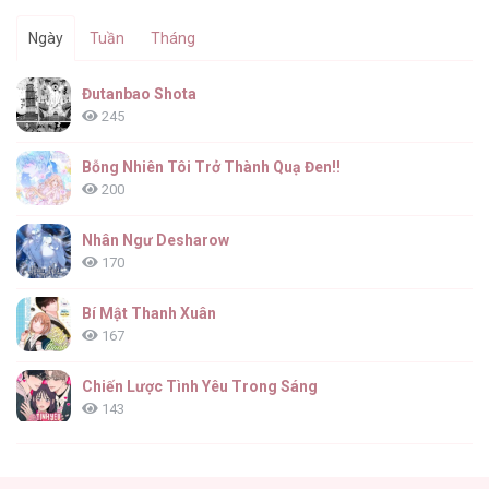
Ngày
Tuần
Tháng
Đutanbao Shota
245
Bỗng Nhiên Tôi Trở Thành Quạ Đen!!
200
Nhân Ngư Desharow
170
Bí Mật Thanh Xuân
167
Chiến Lược Tình Yêu Trong Sáng
143
(END) Merry Marbling
142