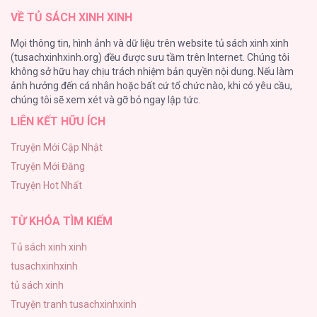
VỀ TỦ SÁCH XINH XINH
Tuyển Tập Chjch và Chjch
Mọi thông tin, hình ảnh và dữ liệu trên website tủ sách xinh xinh
128
(tusachxinhxinh.org) đều được sưu tầm trên Internet. Chúng tôi
không sở hữu hay chịu trách nhiệm bản quyền nội dung. Nếu làm
Bỏ Quách Chồng Con Đi, Tiền Bạc Mới Là Tất Cả
ảnh hưởng đến cá nhân hoặc bất cứ tổ chức nào, khi có yêu cầu,
123
chúng tôi sẽ xem xét và gỡ bỏ ngay lập tức.
LIÊN KẾT HỮU ÍCH
Tình yêu và danh vọng
107
Truyện Mới Cập Nhật
Truyện Mới Đăng
Tùy Tâm Tùy Ý
Truyện Hot Nhất
105
TỪ KHÓA TÌM KIẾM
Tủ sách xinh xinh
tusachxinhxinh
tủ sách xinh
Truyện tranh tusachxinhxinh