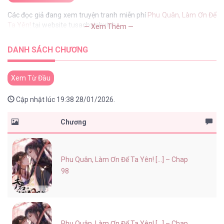
Các đọc giả đang xem truyện tranh miễn phí
Phu Quân, Làm Ơn Để
Ta Yên!
tại website tusachxinhxinh
— Xem Thêm —
DANH SÁCH CHƯƠNG
Xem Từ Đầu
Cập nhật lúc 19:38 28/01/2026.
Chương
Phu Quân, Làm Ơn Để Ta Yên! [...] – Chap
98
Phu Quân, Làm Ơn Để Ta Yên! [...] – Chap