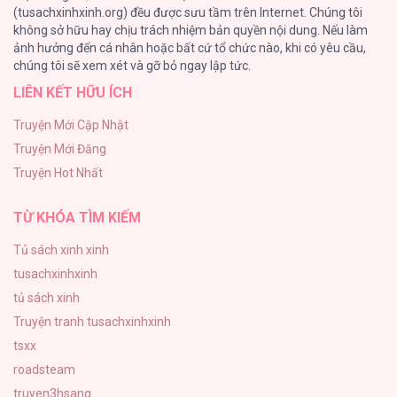
(tusachxinhxinh.org) đều được sưu tầm trên Internet. Chúng tôi
không sở hữu hay chịu trách nhiệm bản quyền nội dung. Nếu làm
Bí Mật Thanh Xuân
ảnh hưởng đến cá nhân hoặc bất cứ tổ chức nào, khi có yêu cầu,
51
Phu Quân, Làm Ơn Để Ta Yên! [...] – Chap
chúng tôi sẽ xem xét và gỡ bỏ ngay lập tức.
79
LIÊN KẾT HỮU ÍCH
Ảo Mộng tình yêu
48
Truyện Mới Cập Nhật
Truyện Mới Đăng
Con Tim Rung Động
Phu Quân, Làm Ơn Để Ta Yên! [...] – Chap
Truyện Hot Nhất
47
78
TỪ KHÓA TÌM KIẾM
Tủ sách xinh xinh
tusachxinhxinh
Phu Quân, Làm Ơn Để Ta Yên! [...] – Chap
tủ sách xinh
77
Truyện tranh tusachxinhxinh
tsxx
roadsteam
truyen3hsang
Phu Quân, Làm Ơn Để Ta Yên! [...] – Chap