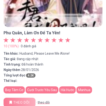
Phu Quân, Làm Ơn Để Ta Yên!
10 (100%)
· 0 đánh giá
Tên khác:
Husband, Please Leave Me Alone!
Tác giả:
Đang cập nhật
Tình trạng:
Đã hoàn thành
Ngày thêm
28/01/2026
Tổng lượt đọc
4.2K
Thể loại:
Boy Tâm Cơ
Cưới Trước Yêu Sau
Hài Hước
Manhua
THEO DÕI
·
theo dõi