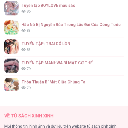
Tuyển tập BOYLOVE màu sắc
83
86
Hầu Nữ Bị Nguyền Rủa Trong Lâu Đài Của Công Tước
83
Phu Quân, Làm Ơn Để Ta Yên! [...] – Chap
82
TUYỂN TẬP: TRAI CÓ LỒN
83
TUYỂN TẬP MANHWA BÍ MẬT CƠ THỂ
79
Phu Quân, Làm Ơn Để Ta Yên! [...] – Chap
81
Thỏa Thuận Bí Mật Giữa Chúng Ta
79
Căn Nhà Của Dị Nhân
61
Phu Quân, Làm Ơn Để Ta Yên! [...] – Chap
VỀ TỦ SÁCH XINH XINH
80
CẨN THẬN TRĂNG TRÒN THÁNG 3 ĐẤY
Mọi thông tin, hình ảnh và dữ liệu trên website tủ sách xinh xinh
51