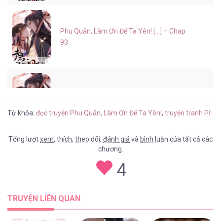
Phu Quân, Làm Ơn Để Ta Yên! [...] – Chap
93
Phu Quân, Làm Ơn Để Ta Yên! [...] – Chap
92
Từ khóa:
đọc truyện Phu Quân, Làm Ơn Để Ta Yên!
,
truyện tranh Phu 
Tổng lượt
xem
,
thích
,
theo dõi
,
đánh giá
và
bình luận
của tất cả các
chương.
Phu Quân, Làm Ơn Để Ta Yên! [...] – Chap
4
91
TRUYỆN LIÊN QUAN
Phu Quân, Làm Ơn Để Ta Yên! [...] – Chap