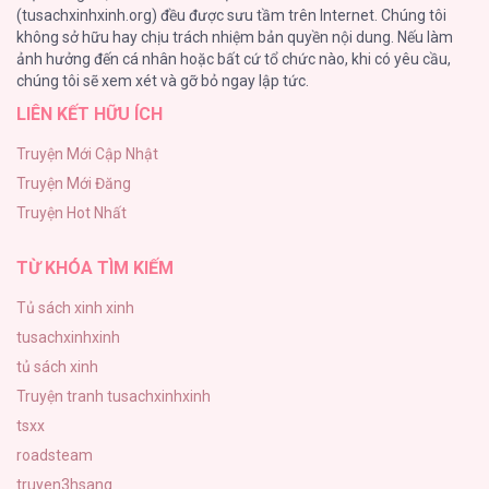
(tusachxinhxinh.org) đều được sưu tầm trên Internet. Chúng tôi
không sở hữu hay chịu trách nhiệm bản quyền nội dung. Nếu làm
Tuyển Tập Manhwa Ngắn Bạo Dăm
ảnh hưởng đến cá nhân hoặc bất cứ tổ chức nào, khi có yêu cầu,
44
chúng tôi sẽ xem xét và gỡ bỏ ngay lập tức.
LIÊN KẾT HỮU ÍCH
CẨN THẬN TRĂNG TRÒN THÁNG 3 ĐẤY
43
Truyện Mới Cập Nhật
Truyện Mới Đăng
Con Tim Rung Động
Truyện Hot Nhất
41
TỪ KHÓA TÌM KIẾM
Tủ sách xinh xinh
tusachxinhxinh
tủ sách xinh
Truyện tranh tusachxinhxinh
tsxx
roadsteam
truyen3hsang