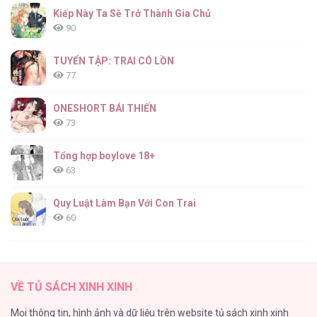
Kiếp Này Ta Sẽ Trở Thành Gia Chủ
90
TUYỂN TẬP: TRAI CÓ LỒN
77
ONESHORT BÁI THIẾN
73
Tổng hợp boylove 18+
63
Quy Luật Làm Bạn Với Con Trai
60
Fan cuồng Boylove bị triệu hồi tới một thế giới lạ
57
VỀ TỦ SÁCH XINH XINH
Lớ Ngớ Vớ Phải Tình Yêu
Mọi thông tin, hình ảnh và dữ liệu trên website tủ sách xinh xinh
50