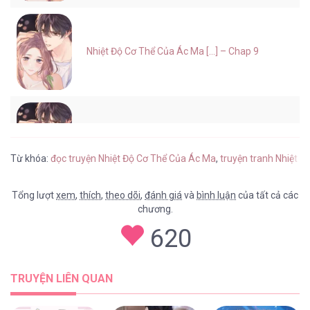
Nhiệt Độ Cơ Thể Của Ác Ma [...] – Chap 9
Nhiệt Độ Cơ Thể Của Ác Ma [...] – Chap 8
Từ khóa:
đọc truyện Nhiệt Độ Cơ Thể Của Ác Ma
,
truyện tranh Nhiệt 
Tổng lượt
xem
,
thích
,
theo dõi
,
đánh giá
và
bình luận
của tất cả các
chương.
Nhiệt Độ Cơ Thể Của Ác Ma [...] – Chap 7
620
TRUYỆN LIÊN QUAN