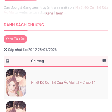
Các đọc giả đang xem truyện tranh miễn phí
Nhiệt Độ Cơ Thể Của
Ác Ma
tại website tusachxinhxinh
— Xem Thêm —
DANH SÁCH CHƯƠNG
Xem Từ Đầu
Cập nhật lúc 20:12 28/01/2026.
Chương
Nhiệt Độ Cơ Thể Của Ác Ma [...] – Chap 14