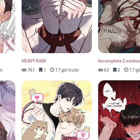
25/04/2026
25/04/2026
HEAVY RAIN
Incomplete Combus
ớc
761
1
17 giờ trước
63
0
17 gi
25/04/2026
25/04/2026