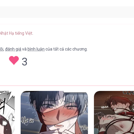
25/05/2026
Nhật Hạ tiếng Việt
.
õi
,
đánh giá
và
bình luận
của tất cả các chương.
3
25/04/2026
25/04/2026