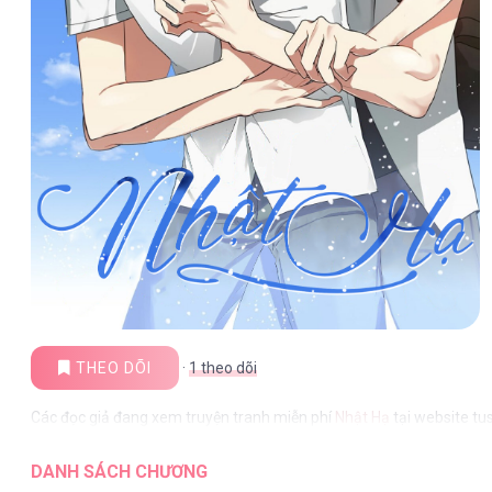
THEO DÕI
·
1
theo dõi
Các đọc giả đang xem truyện tranh miễn phí
Nhật Hạ
tại website tu
DANH SÁCH CHƯƠNG