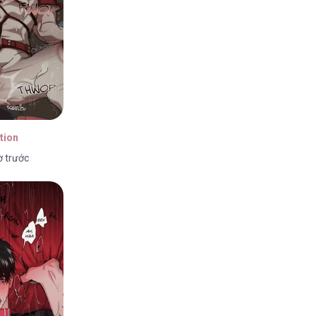
tion
ờ trước