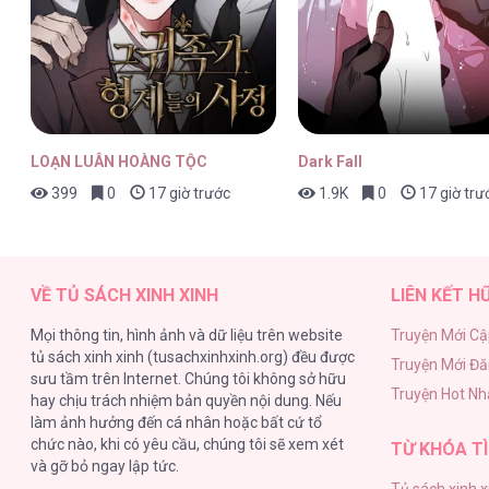
Nhật Hạ [...] – Chap 48
LOẠN LUÂN HOÀNG TỘC
Dark Fall
399
0
17 giờ trước
1.9K
0
17 giờ trư
Nhật Hạ [...] – Chap 47
VỀ TỦ SÁCH XINH XINH
LIÊN KẾT H
Mọi thông tin, hình ảnh và dữ liệu trên website
Truyện Mới Cậ
tủ sách xinh xinh (tusachxinhxinh.org) đều được
Truyện Mới Đ
Nhật Hạ [...] – Chap 46
sưu tầm trên Internet. Chúng tôi không sở hữu
Truyện Hot Nh
hay chịu trách nhiệm bản quyền nội dung. Nếu
làm ảnh hưởng đến cá nhân hoặc bất cứ tổ
chức nào, khi có yêu cầu, chúng tôi sẽ xem xét
TỪ KHÓA TÌ
và gỡ bỏ ngay lập tức.
Tủ sách xinh x