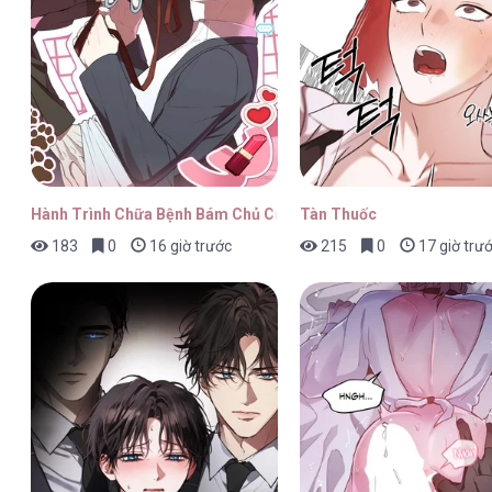
Nhật Hạ [...] – Chap 52
Nhật Hạ [...] – Chap 51
Hành Trình Chữa Bệnh Bám Chủ Của Cún Nhà Tôi
Tàn Thuốc
183
0
16 giờ trước
215
0
17 giờ trư
Nhật Hạ [...] – Chap 50
Nhật Hạ [...] – Chap 49