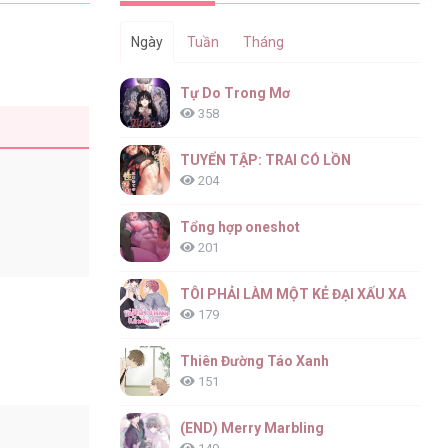
Ngày
Tuần
Tháng
Tự Do Trong Mơ
358
TUYỂN TẬP: TRAI CÓ LỒN
204
Tổng hợp oneshot
201
TÔI PHẢI LÀM MỘT KẺ ĐẠI XẤU XA
179
Thiên Đường Táo Xanh
151
(END) Merry Marbling