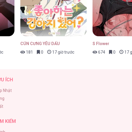
25/04/2026
CÚN CƯNG YÊU DẤU
S Flower
ớc
181
0
17 giờ trước
674
0
17 g
25/04/2026
ỮU ÍCH
p Nhật
ăng
25/04/2026
ất
M KIẾM
inh