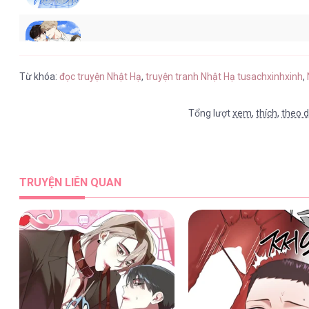
Nhật Hạ [...] – Chap 55
Từ khóa:
đọc truyện Nhật Hạ
,
truyện tranh Nhật Hạ tusachxinhxinh
,
Tổng lượt
xem
,
thích
,
theo d
Nhật Hạ [...] – Chap 54
TRUYỆN LIÊN QUAN
Nhật Hạ [...] – Chap 53