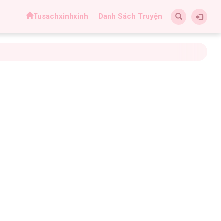
Tusachxinhxinh
Danh Sách Truyện