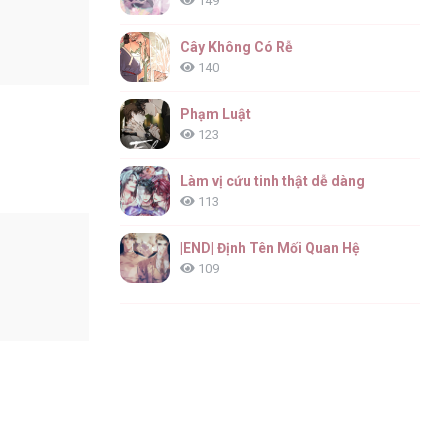
149
Cây Không Có Rễ
140
Phạm Luật
123
Làm vị cứu tinh thật dễ dàng
113
|END| Định Tên Mối Quan Hệ
109