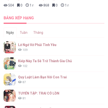
504
0
1 ngày trước
868
0
1 ngày trước
BẢNG XẾP HẠNG
Ngày
Tuần
Tháng
Lớ Ngớ Vớ Phải Tình Yêu
109
Kiếp Này Ta Sẽ Trở Thành Gia Chủ
102
Quy Luật Làm Bạn Với Con Trai
87
TUYỂN TẬP: TRAI CÓ LỒN
81