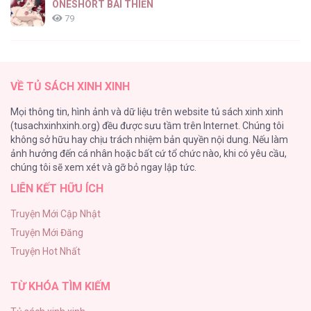
ONESHORT BÁI THIẾN
79
Tổng hợp boylove 18+
75
VỀ TỦ SÁCH XINH XINH
TUYỂN TẬP MANHWA BÍ MẬT CƠ THỂ
Mọi thông tin, hình ảnh và dữ liệu trên website tủ sách xinh xinh
72
(tusachxinhxinh.org) đều được sưu tầm trên Internet. Chúng tôi
không sở hữu hay chịu trách nhiệm bản quyền nội dung. Nếu làm
Hầu Nữ Bị Nguyền Rủa Trong Lâu Đài Của Công Tước
ảnh hưởng đến cá nhân hoặc bất cứ tổ chức nào, khi có yêu cầu,
68
chúng tôi sẽ xem xét và gỡ bỏ ngay lập tức.
LIÊN KẾT HỮU ÍCH
CẨN THẬN TRĂNG TRÒN THÁNG 3 ĐẤY
51
Truyện Mới Cập Nhật
Truyện Mới Đăng
Tuyển Tập Manhwa Ngắn Bạo Dăm
Truyện Hot Nhất
49
TỪ KHÓA TÌM KIẾM