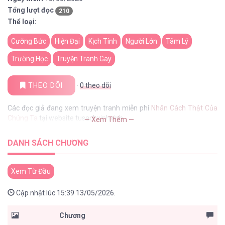
Tổng lượt đọc
210
Thể loại:
Cưỡng Bức
Hiện Đại
Kịch Tính
Người Lớn
Tâm Lý
Trường Học
Truyện Tranh Gay
THEO DÕI
·
0
theo dõi
Các đọc giả đang xem truyện tranh miễn phí
Nhân Cách Thật Của
Chúng Ta
tại website tusachxinhxinh
— Xem Thêm —
DANH SÁCH CHƯƠNG
Xem Từ Đầu
Cập nhật lúc 15:39 13/05/2026.
Chương