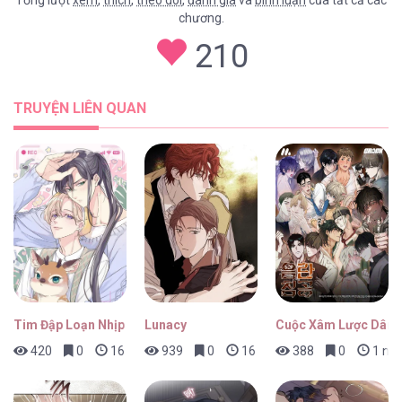
Tổng lượt
xem
,
thích
,
theo dõi
,
đánh giá
và
bình luận
của tất cả các
chương.
210
TRUYỆN LIÊN QUAN
Tim Đập Loạn Nhịp
Lunacy
Cuộc Xâm Lược Dâm
420
0
16 giờ trước
939
0
16 giờ trước
388
0
1 ngà