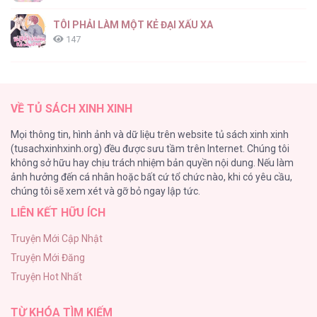
Nguồn Gốc Của Loài [...] – Chap 4
TÔI PHẢI LÀM MỘT KẺ ĐẠI XẤU XA
147
Thiên Đường Táo Xanh
145
Nguồn Gốc Của Loài [...] – Chap 3
VỀ TỦ SÁCH XINH XINH
Cây Không Có Rễ
Mọi thông tin, hình ảnh và dữ liệu trên website tủ sách xinh xinh
116
(tusachxinhxinh.org) đều được sưu tầm trên Internet. Chúng tôi
không sở hữu hay chịu trách nhiệm bản quyền nội dung. Nếu làm
Làm vị cứu tinh thật dễ dàng
ảnh hưởng đến cá nhân hoặc bất cứ tổ chức nào, khi có yêu cầu,
113
Nguồn Gốc Của Loài [...] – Chap 2
chúng tôi sẽ xem xét và gỡ bỏ ngay lập tức.
LIÊN KẾT HỮU ÍCH
|END| Định Tên Mối Quan Hệ
109
Truyện Mới Cập Nhật
Truyện Mới Đăng
Phạm Luật
Truyện Hot Nhất
106
Nguồn Gốc Của Loài [...] – Chap 1
TỪ KHÓA TÌM KIẾM