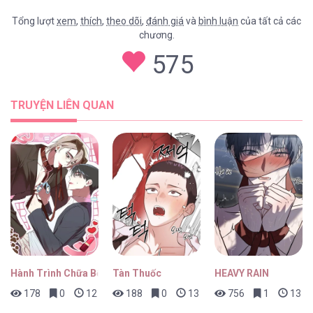
Tổng lượt
xem
,
thích
,
theo dõi
,
đánh giá
và
bình luận
của tất cả các
chương.
Nguồn Gốc Của Loài [...] – Chap 14
575
TRUYỆN LIÊN QUAN
Nguồn Gốc Của Loài [...] – Chap 13
Nguồn Gốc Của Loài [...] – Chap 12
Hành Trình Chữa Bệnh Bám Chủ Của Cún Nhà Tôi
Tàn Thuốc
HEAVY RAIN
178
0
12 giờ trước
188
0
13 giờ trước
756
1
13 gi