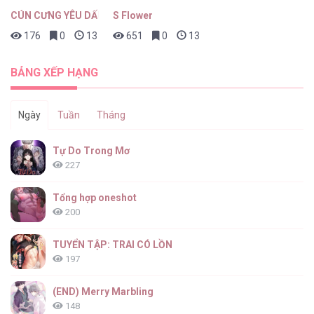
CÚN CƯNG YÊU DẤU
S Flower
176
0
13 giờ trước
651
0
13 giờ trước
Nguồn Gốc Của Loài [...] – Chap 7
BẢNG XẾP HẠNG
Ngày
Tuần
Tháng
Nguồn Gốc Của Loài [...] – Chap 6
Tự Do Trong Mơ
227
Tổng hợp oneshot
200
Nguồn Gốc Của Loài [...] – Chap 5
TUYỂN TẬP: TRAI CÓ LỒN
197
(END) Merry Marbling
148