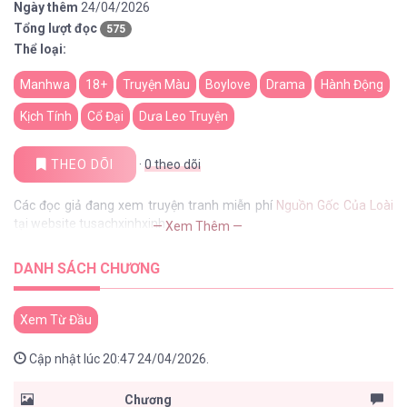
Ngày thêm
24/04/2026
Tổng lượt đọc
575
Thể loại:
Manhwa
18+
Truyện Màu
Boylove
Drama
Hành Động
Kịch Tính
Cổ Đại
Dưa Leo Truyện
THEO DÕI
·
0
theo dõi
Các đọc giả đang xem truyện tranh miễn phí
Nguồn Gốc Của Loài
tại website tusachxinhxinh
— Xem Thêm —
DANH SÁCH CHƯƠNG
Xem Từ Đầu
Cập nhật lúc 20:47 24/04/2026.
Chương