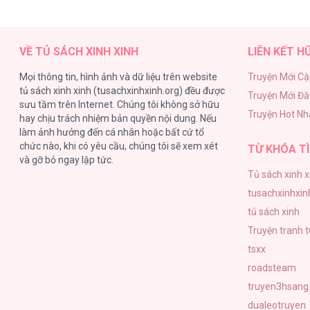
Ngược Dòng Mùa Xuân [...] – Chap
VỀ TỦ SÁCH XINH XINH
LIÊN KẾT H
Mọi thông tin, hình ảnh và dữ liệu trên website
Truyện Mới Cậ
tủ sách xinh xinh (tusachxinhxinh.org) đều được
Truyện Mới Đ
Ngược Dòng Mùa Xuân [...] – Chap
sưu tầm trên Internet. Chúng tôi không sở hữu
Truyện Hot Nh
hay chịu trách nhiệm bản quyền nội dung. Nếu
làm ảnh hưởng đến cá nhân hoặc bất cứ tổ
chức nào, khi có yêu cầu, chúng tôi sẽ xem xét
TỪ KHÓA TÌ
và gỡ bỏ ngay lập tức.
Tủ sách xinh x
Ngược Dòng Mùa Xuân [...] – Chap
tusachxinhxin
tủ sách xinh
Truyện tranh 
tsxx
roadsteam
Ngược Dòng Mùa Xuân [...] – Chap
truyen3hsang
dualeotruyen