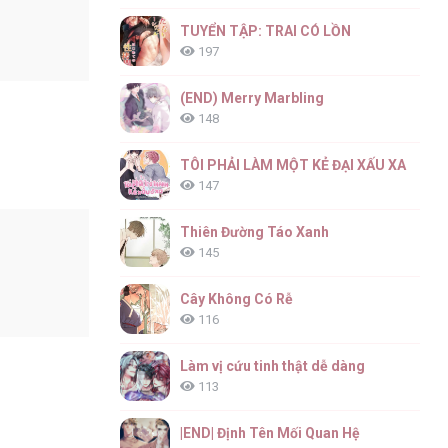
TUYỂN TẬP: TRAI CÓ LỒN
197
(END) Merry Marbling
148
TÔI PHẢI LÀM MỘT KẺ ĐẠI XẤU XA
147
Thiên Đường Táo Xanh
145
Cây Không Có Rễ
116
Làm vị cứu tinh thật dễ dàng
113
|END| Định Tên Mối Quan Hệ