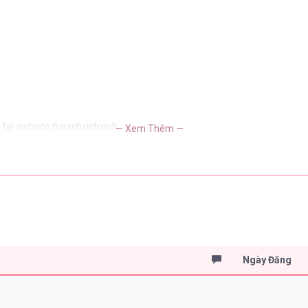
n
tại website tusachxinhxinh
— Xem Thêm —
Ngày Đăng