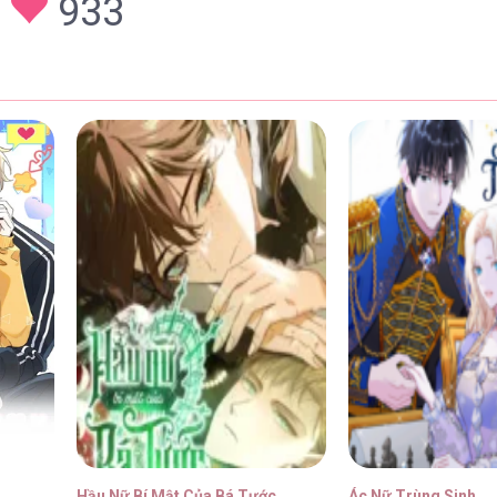
933
 16
29/01/2026
 15
29/01/2026
 14
29/01/2026
 13
29/01/2026
Hầu Nữ Bí Mật Của Bá Tước
Ác Nữ Trùng Sinh