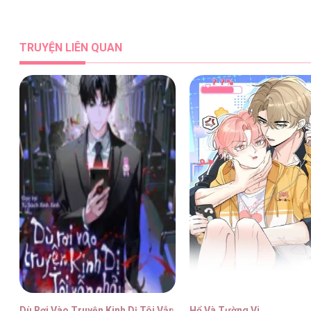
Ngược Dòng Mùa Xuân [...] – Chap
TRUYỆN LIÊN QUAN
Ngược Dòng Mùa Xuân [...] – Chap
Ngược Dòng Mùa Xuân [...] – Chap
Ngược Dòng Mùa Xuân [...] – Chap
Dù Rơi Vào Truyện Kinh Dị Tôi Vẫn Phải Đi Làm
Hổ Và Tường Vi