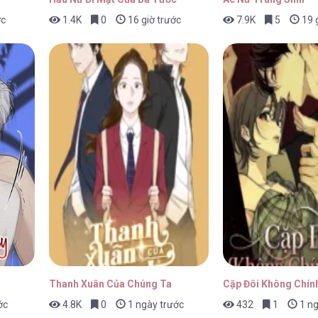
ớc
1.4K
0
16 giờ trước
7.9K
5
19 g
 12
29/01/2026
 11
29/01/2026
 10
29/01/2026
Thanh Xuân Của Chúng Ta
Cặp Đôi Không Chín
ớc
4.8K
0
1 ngày trước
432
1
1 ng