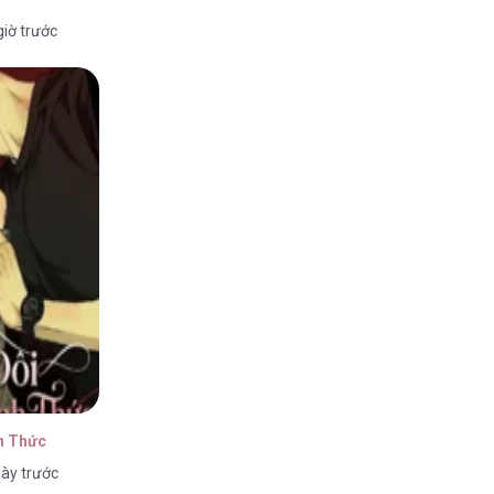
iờ trước
h Thức
ày trước