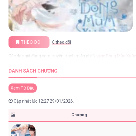
THEO DÕI
·
0
theo dõi
Các đọc giả đang xem truyện tranh miễn phí
Ngược Dòng Mùa Xuâ
DANH SÁCH CHƯƠNG
Xem Từ Đầu
Cập nhật lúc 12:27 29/01/2026.
Chương