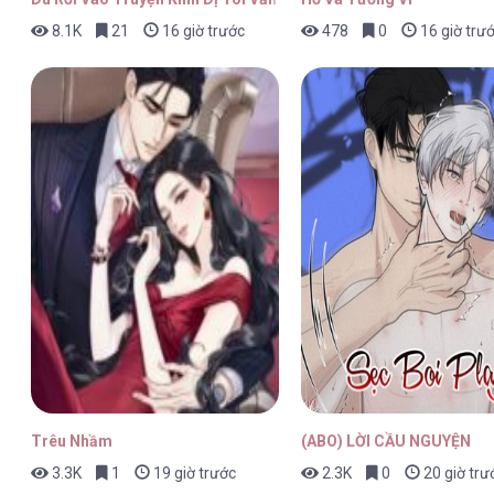
8.1K
21
16 giờ trước
478
0
16 giờ trư
Ngược Dòng Mùa Xuân [...] – Chap
Ngược Dòng Mùa Xuân [...] – Chap
Ngược Dòng Mùa Xuân [...] – Chap
Trêu Nhầm
(ABO) LỜI CẦU NGUYỆN
3.3K
1
19 giờ trước
2.3K
0
20 giờ trư