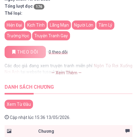
Tổng lượt đọc
176
Thể loại:
Hiện Đại
Kịch Tính
Lãng Mạn
Người Lớn
Tâm Lý
Trường Học
Truyện Tranh Gay
THEO DÕI
·
0
theo dõi
Các đọc giả đang xem truyện tranh miễn phí
Ngôn Từ Rơi Xuống
Nơi Anh
tại website tusachxinhxinh
— Xem Thêm —
DANH SÁCH CHƯƠNG
Xem Từ Đầu
Cập nhật lúc 15:36 13/05/2026.
Chương