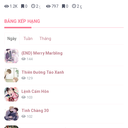
1.2K
0
2 giờ trước
797
0
2 giờ trước
BẢNG XẾP HẠNG
Ngày
Tuần
Tháng
(END) Merry Marbling
144
Thiên Đường Táo Xanh
129
Lệnh Cấm Hôn
103
Tình Chàng 30
102