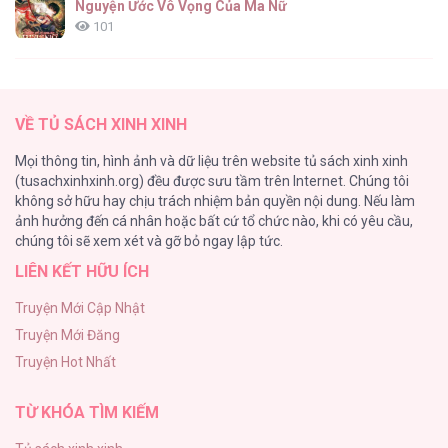
Nguyện Ước Vô Vọng Của Ma Nữ
101
Đầm Sen Héo Úa
95
VỀ TỦ SÁCH XINH XINH
Quý Cô Thế Giới Ngầm
Mọi thông tin, hình ảnh và dữ liệu trên website tủ sách xinh xinh
95
(tusachxinhxinh.org) đều được sưu tầm trên Internet. Chúng tôi
không sở hữu hay chịu trách nhiệm bản quyền nội dung. Nếu làm
Búp Măng Hư Và Đối Tác Hoàn Hảo
ảnh hưởng đến cá nhân hoặc bất cứ tổ chức nào, khi có yêu cầu,
86
chúng tôi sẽ xem xét và gỡ bỏ ngay lập tức.
LIÊN KẾT HỮU ÍCH
A Nào, Ngậm Thìa Vàng Nhé?
81
Truyện Mới Cập Nhật
Truyện Mới Đăng
Liveta
Truyện Hot Nhất
72
TỪ KHÓA TÌM KIẾM