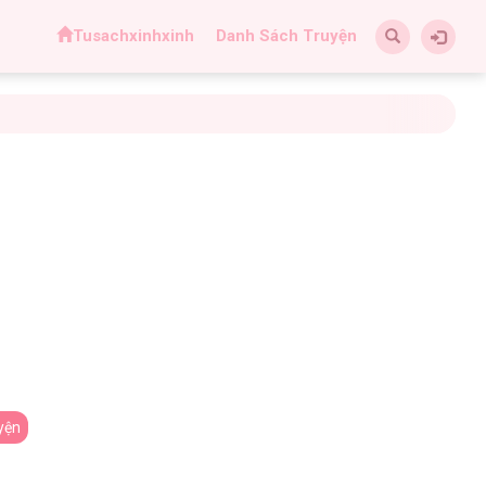
Tusachxinhxinh
Danh Sách Truyện
yện