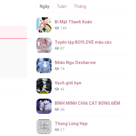
Ngày
Tuần
Tháng
Bí Mật Thanh Xuân
149
Tuyển tập BOYLOVE màu sắc
87
Nhân Ngư Desharow
74
Vạch giới hạn
43
BÌNH MINH CHIA CẮT BÓNG ĐÊM
38
Thung Lũng Hẹp
27