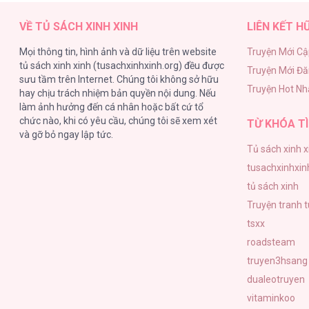
VỀ TỦ SÁCH XINH XINH
LIÊN KẾT H
Mọi thông tin, hình ảnh và dữ liệu trên website
Truyện Mới Cậ
tủ sách xinh xinh (tusachxinhxinh.org) đều được
Truyện Mới Đ
sưu tầm trên Internet. Chúng tôi không sở hữu
Truyện Hot Nh
hay chịu trách nhiệm bản quyền nội dung. Nếu
làm ảnh hưởng đến cá nhân hoặc bất cứ tổ
chức nào, khi có yêu cầu, chúng tôi sẽ xem xét
TỪ KHÓA TÌ
và gỡ bỏ ngay lập tức.
Tủ sách xinh x
tusachxinhxin
tủ sách xinh
Truyện tranh 
tsxx
roadsteam
truyen3hsang
dualeotruyen
vitaminkoo