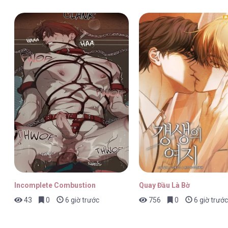
Incomplete Combustion
Quay Đầu Là Bờ
43
0
6 giờ trước
756
0
6 giờ trước