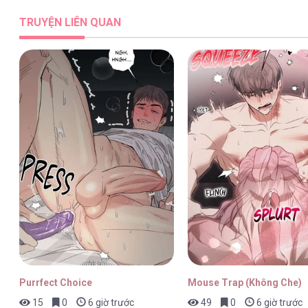
TRUYỆN LIÊN QUAN
Purrfect Choice
Mouse Trap (Không Che)
15
0
6 giờ trước
49
0
6 giờ trước