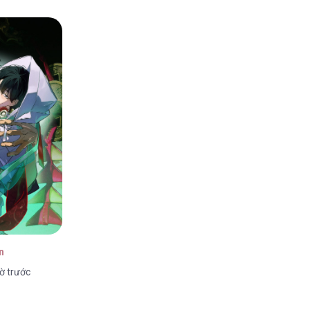
n
ờ trước