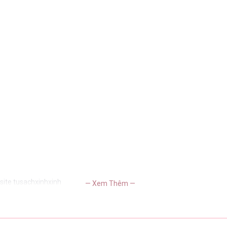
site tusachxinhxinh
— Xem Thêm —