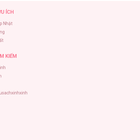
ỮU ÍCH
p Nhật
ăng
ất
M KIẾM
inh
h
tusachxinhxinh