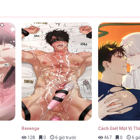
Revenge
Cách Giết Một Vị Th
128
0
6 giờ trước
467
0
6 gi