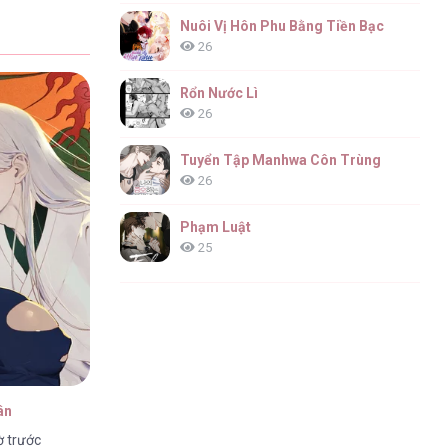
Nuôi Vị Hôn Phu Bằng Tiền Bạc
26
Rổn Nước Lì
26
Tuyển Tập Manhwa Côn Trùng
26
Phạm Luật
25
ân
ờ trước