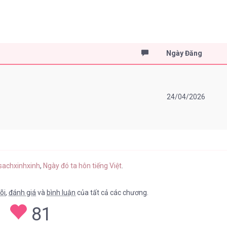
Ngày Đăng
24/04/2026
usachxinhxinh
,
Ngày đó ta hôn tiếng Việt
.
õi
,
đánh giá
và
bình luận
của tất cả các chương.
81