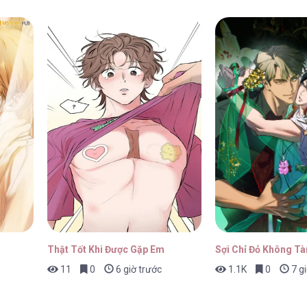
Thật Tốt Khi Được Gặp Em
Sợi Chỉ Đỏ Không Tà
11
0
6 giờ trước
1.1K
0
7 gi