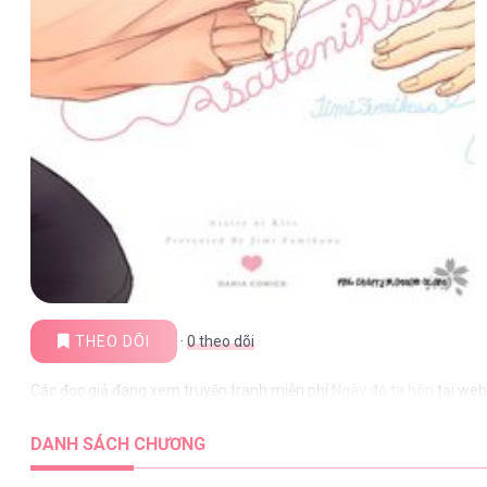
THEO DÕI
·
0
theo dõi
Các đọc giả đang xem truyện tranh miễn phí
Ngày đó ta hôn
tại web
DANH SÁCH CHƯƠNG