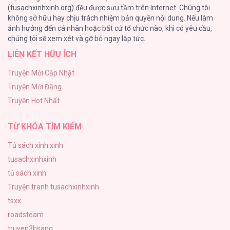
(tusachxinhxinh.org) đều được sưu tầm trên Internet. Chúng tôi
không sở hữu hay chịu trách nhiệm bản quyền nội dung. Nếu làm
Nguyện Ước Vô Vọng Của Ma Nữ
ảnh hưởng đến cá nhân hoặc bất cứ tổ chức nào, khi có yêu cầu,
101
chúng tôi sẽ xem xét và gỡ bỏ ngay lập tức.
LIÊN KẾT HỮU ÍCH
Đầm Sen Héo Úa
95
Truyện Mới Cập Nhật
Truyện Mới Đăng
Phạm Luật
Truyện Hot Nhất
88
TỪ KHÓA TÌM KIẾM
Tủ sách xinh xinh
tusachxinhxinh
tủ sách xinh
Truyện tranh tusachxinhxinh
tsxx
roadsteam
truyen3hsang