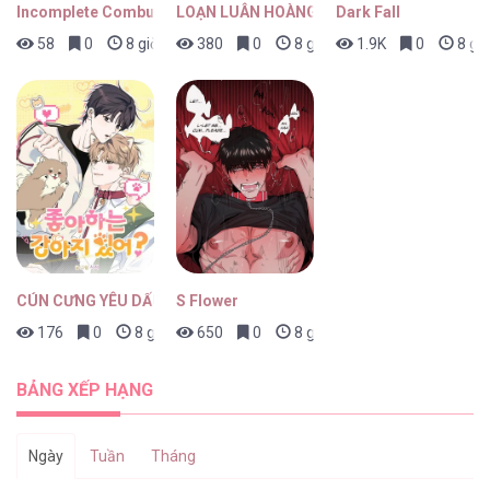
Incomplete Combustion
LOẠN LUÂN HOÀNG TỘC
Dark Fall
58
0
8 giờ trước
380
0
8 giờ trước
1.9K
0
8 giờ
CÚN CƯNG YÊU DẤU
S Flower
176
0
8 giờ trước
650
0
8 giờ trước
BẢNG XẾP HẠNG
Ngày
Tuần
Tháng