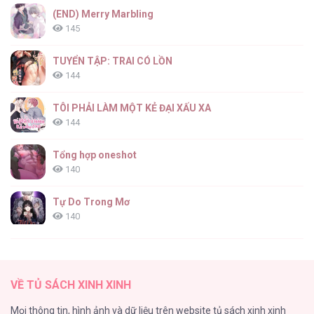
(END) Merry Marbling
145
TUYỂN TẬP: TRAI CÓ LỒN
144
TÔI PHẢI LÀM MỘT KẺ ĐẠI XẤU XA
144
Tổng hợp oneshot
140
Tự Do Trong Mơ
140
Thiên Đường Táo Xanh
138
VỀ TỦ SÁCH XINH XINH
Tình Chàng 30
Mọi thông tin, hình ảnh và dữ liệu trên website tủ sách xinh xinh
102