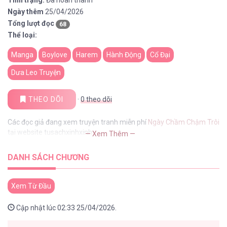
Tình trạng:
Đã hoàn thành
Ngày thêm
25/04/2026
Tổng lượt đọc
68
Thể loại:
Manga
Boylove
Harem
Hành Động
Cổ Đại
Dưa Leo Truyện
THEO DÕI
·
0
theo dõi
Các đọc giả đang xem truyện tranh miễn phí
Ngày Chầm Chậm Trôi
tại website tusachxinhxinh
— Xem Thêm —
DANH SÁCH CHƯƠNG
Xem Từ Đầu
Cập nhật lúc 02:33 25/04/2026.