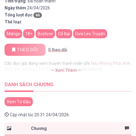
Tình trạng:
Đã hoàn thành
Ngày thêm
24/04/2026
Tổng lượt đọc
66
Thể loại:
Manga
18+
Boylove
Cổ Đại
Dưa Leo Truyện
THEO DÕI
·
0
theo dõi
Các đọc giả đang xem truyện tranh miễn phí
Nếu Không Phải Anh,
Tình Yêu Chẳng Là Gì Cả
tại website tusachxinhxinh
— Xem Thêm —
DANH SÁCH CHƯƠNG
Xem Từ Đầu
Cập nhật lúc 20:31 24/04/2026.
Chương