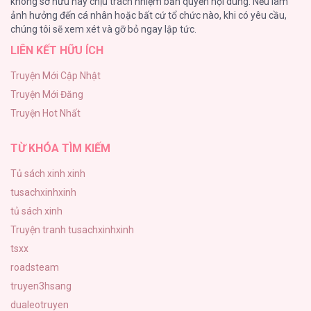
không sở hữu hay chịu trách nhiệm bản quyền nội dung. Nếu làm
Rổn Nước Lì
ảnh hưởng đến cá nhân hoặc bất cứ tổ chức nào, khi có yêu cầu,
26
chúng tôi sẽ xem xét và gỡ bỏ ngay lập tức.
LIÊN KẾT HỮU ÍCH
Tuyển Tập Manhwa Côn Trùng
26
Truyện Mới Cập Nhật
Truyện Mới Đăng
Phạm Luật
Truyện Hot Nhất
25
TỪ KHÓA TÌM KIẾM
Tủ sách xinh xinh
tusachxinhxinh
tủ sách xinh
Truyện tranh tusachxinhxinh
tsxx
roadsteam
truyen3hsang
dualeotruyen