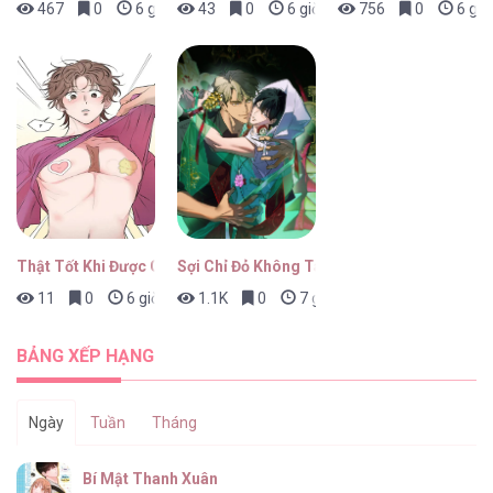
467
0
6 giờ trước
43
0
6 giờ trước
756
0
6 giờ
Thật Tốt Khi Được Gặp Em
Sợi Chỉ Đỏ Không Tàn
11
0
6 giờ trước
1.1K
0
7 giờ trước
BẢNG XẾP HẠNG
Ngày
Tuần
Tháng
Bí Mật Thanh Xuân