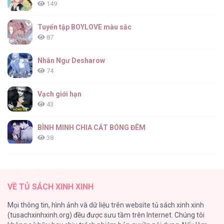
149
Tuyển tập BOYLOVE màu sắc
87
Nhân Ngư Desharow
74
Vạch giới hạn
43
BÌNH MINH CHIA CẮT BÓNG ĐÊM
38
Thung Lũng Hẹp
27
VỀ TỦ SÁCH XINH XINH
Nuôi Vị Hôn Phu Bằng Tiền Bạc
Mọi thông tin, hình ảnh và dữ liệu trên website tủ sách xinh xinh
26
(tusachxinhxinh.org) đều được sưu tầm trên Internet. Chúng tôi