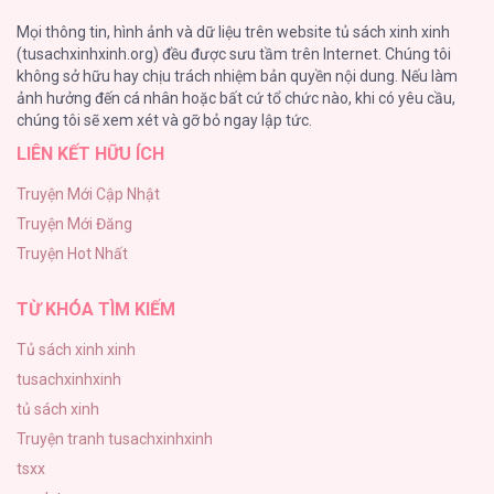
Đứa Nhỏ Không Phải Là Con Anh
Mọi thông tin, hình ảnh và dữ liệu trên website tủ sách xinh xinh
132
(tusachxinhxinh.org) đều được sưu tầm trên Internet. Chúng tôi
không sở hữu hay chịu trách nhiệm bản quyền nội dung. Nếu làm
ONESHOT CHỊCH
ảnh hưởng đến cá nhân hoặc bất cứ tổ chức nào, khi có yêu cầu,
118
chúng tôi sẽ xem xét và gỡ bỏ ngay lập tức.
LIÊN KẾT HỮU ÍCH
Kiếp Này Ta Sẽ Trở Thành Gia Chủ
118
Truyện Mới Cập Nhật
Truyện Mới Đăng
Mùa Xuân Hoa Nở
Truyện Hot Nhất
103
TỪ KHÓA TÌM KIẾM
Tủ sách xinh xinh
tusachxinhxinh
tủ sách xinh
Truyện tranh tusachxinhxinh
tsxx