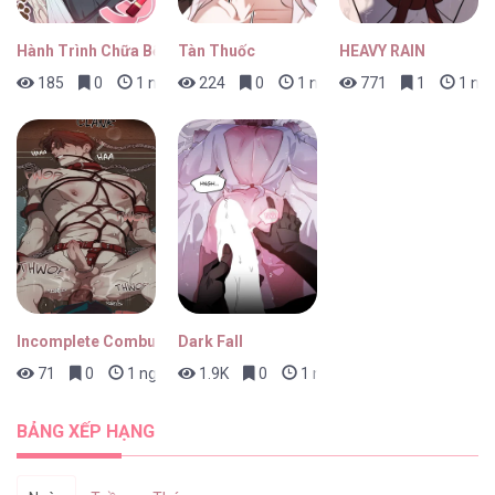
Hành Trình Chữa Bệnh Bám Chủ Của Cún Nhà Tôi
Tàn Thuốc
HEAVY RAIN
185
0
1 ngày trước
224
0
1 ngày trước
771
1
1 ngà
Incomplete Combustion
Dark Fall
71
0
1 ngày trước
1.9K
0
1 ngày trước
BẢNG XẾP HẠNG