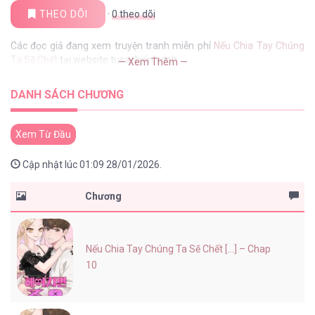
THEO DÕI
·
0
theo dõi
Các đọc giả đang xem truyện tranh miễn phí
Nếu Chia Tay Chúng
Ta Sẽ Chết
tại website tusachxinhxinh
— Xem Thêm —
DANH SÁCH CHƯƠNG
Xem Từ Đầu
Cập nhật lúc 01:09 28/01/2026.
Chương
Nếu Chia Tay Chúng Ta Sẽ Chết [...] – Chap
10