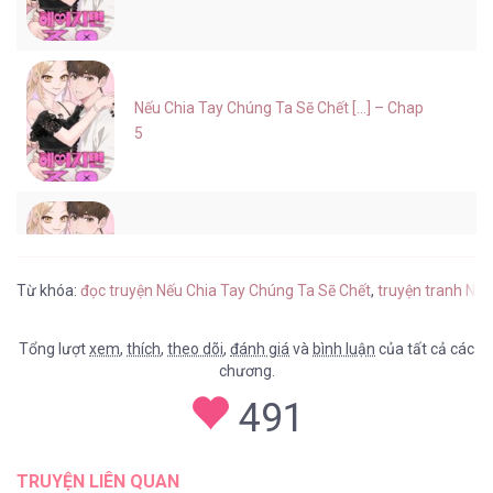
Nếu Chia Tay Chúng Ta Sẽ Chết [...] – Chap
5
Nếu Chia Tay Chúng Ta Sẽ Chết [...] – Chap
4
Từ khóa:
đọc truyện Nếu Chia Tay Chúng Ta Sẽ Chết
,
truyện tranh Nếu
Tổng lượt
xem
,
thích
,
theo dõi
,
đánh giá
và
bình luận
của tất cả các
chương.
Nếu Chia Tay Chúng Ta Sẽ Chết [...] – Chap
491
3
TRUYỆN LIÊN QUAN