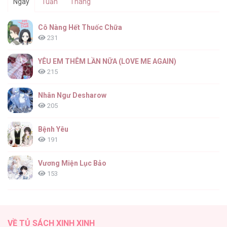
Ngày
Tuần
Tháng
Cô Nàng Hết Thuốc Chữa
231
YÊU EM THÊM LẦN NỮA (LOVE ME AGAIN)
215
Nhân Ngư Desharow
205
Bệnh Yêu
191
Vương Miện Lục Bảo
153
Cuộc Sống Sung Sướng Trong Tù
139
VỀ TỦ SÁCH XINH XINH