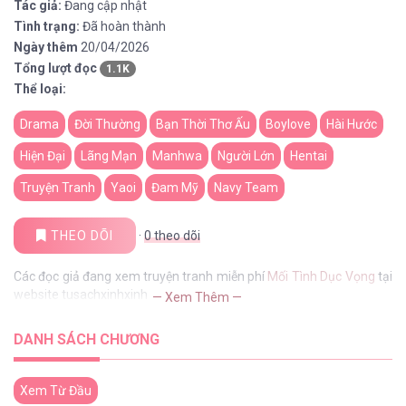
Tác giả:
Đang cập nhật
Tình trạng:
Đã hoàn thành
Ngày thêm
20/04/2026
Tổng lượt đọc
1.1K
Thể loại:
Drama
Đời Thường
Bạn Thời Thơ Ấu
Boylove
Hài Hước
Hiện Đại
Lãng Mạn
Manhwa
Người Lớn
Hentai
Truyện Tranh
Yaoi
Đam Mỹ
Navy Team
THEO DÕI
·
0
theo dõi
Các đọc giả đang xem truyện tranh miễn phí
Mối Tình Dục Vọng
tại
website tusachxinhxinh
— Xem Thêm —
DANH SÁCH CHƯƠNG
Xem Từ Đầu