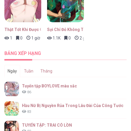
Mối Tình Dục Vọng [...] – Chap 17
Thật Tốt Khi Được Gặp Em
Sợi Chỉ Đỏ Không Tàn
1
0
1 giờ trước
1.1K
0
2 giờ trước
Mối Tình Dục Vọng [...] – Chap 16
BẢNG XẾP HẠNG
Ngày
Tuần
Tháng
Mối Tình Dục Vọng [...] – Chap 15
Tuyển tập BOYLOVE màu sắc
86
Hầu Nữ Bị Nguyền Rủa Trong Lâu Đài Của Công Tước
83
Mối Tình Dục Vọng [...] – Chap 14
TUYỂN TẬP: TRAI CÓ LỒN