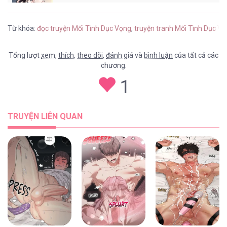
Mối Tình Dục Vọng [...] – Chap 24
Từ khóa:
đọc truyện Mối Tình Dục Vọng
,
truyện tranh Mối Tình Dục V
Tổng lượt
xem
,
thích
,
theo dõi
,
đánh giá
và
bình luận
của tất cả các
chương.
Mối Tình Dục Vọng [...] – Chap 23
1
TRUYỆN LIÊN QUAN
Mối Tình Dục Vọng [...] – Chap 22
Mối Tình Dục Vọng [...] – Chap 21