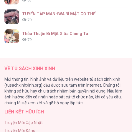
83
TUYỂN TẬP MANHWA BÍ MẬT CƠ THỂ
79
Mối Tình Dục Vọng [...] – Chap 13
Thỏa Thuận Bí Mật Giữa Chúng Ta
79
Căn Nhà Của Dị Nhân
61
Mối Tình Dục Vọng [...] – Chap 12
VỀ TỦ SÁCH XINH XINH
CẨN THẬN TRĂNG TRÒN THÁNG 3 ĐẤY
Mọi thông tin, hình ảnh và dữ liệu trên website tủ sách xinh xinh
51
(tusachxinhxinh.org) đều được sưu tầm trên Internet. Chúng tôi
không sở hữu hay chịu trách nhiệm bản quyền nội dung. Nếu làm
Bí Mật Thanh Xuân
ảnh hưởng đến cá nhân hoặc bất cứ tổ chức nào, khi có yêu cầu,
51
Mối Tình Dục Vọng [...] – Chap 11
chúng tôi sẽ xem xét và gỡ bỏ ngay lập tức.
LIÊN KẾT HỮU ÍCH
Ảo Mộng tình yêu
48
Truyện Mới Cập Nhật
Truyện Mới Đăng