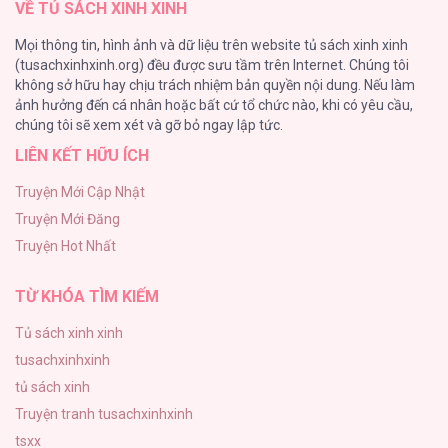
VỀ TỦ SÁCH XINH XINH
Tự Do Trong Mơ
Mọi thông tin, hình ảnh và dữ liệu trên website tủ sách xinh xinh
75
(tusachxinhxinh.org) đều được sưu tầm trên Internet. Chúng tôi
không sở hữu hay chịu trách nhiệm bản quyền nội dung. Nếu làm
Vương Miện Lục Bảo
ảnh hưởng đến cá nhân hoặc bất cứ tổ chức nào, khi có yêu cầu,
75
Minh Song Yến Tọa Trung [...] – Chap 9
chúng tôi sẽ xem xét và gỡ bỏ ngay lập tức.
LIÊN KẾT HỮU ÍCH
Chào Mừng Đến Với Văn Hóa Milf
70
Truyện Mới Cập Nhật
Truyện Mới Đăng
ONESHOT CHỊCH
Truyện Hot Nhất
68
Minh Song Yến Tọa Trung [...] – Chap 8
TỪ KHÓA TÌM KIẾM
Tủ sách xinh xinh
tusachxinhxinh
Minh Song Yến Tọa Trung [...] – Chap 7
tủ sách xinh
Truyện tranh tusachxinhxinh
tsxx