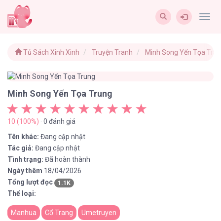
Togg
navig
Tủ Sách Xinh Xinh
Truyện Tranh
Minh Song Yến Tọa Tru
Minh Song Yến Tọa Trung
10 (100%)
· 0 đánh giá
Tên khác:
Đang cập nhật
Tác giả:
Đang cập nhật
Tình trạng:
Đã hoàn thành
Ngày thêm
18/04/2026
Tổng lượt đọc
1.1K
Thể loại:
Manhua
Cổ Trang
Umetruyen