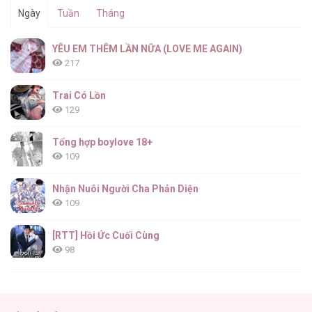
Ngày
Tuần
Tháng
Minh Song Yến Tọa Trung [...] – Chap 13
YÊU EM THÊM LẦN NỮA (LOVE ME AGAIN)
217
Trai Có Lồn
129
Minh Song Yến Tọa Trung [...] – Chap 12
Tổng hợp boylove 18+
109
Nhận Nuôi Người Cha Phản Diện
109
Minh Song Yến Tọa Trung [...] – Chap 11
[RTT] Hồi Ức Cuối Cùng
98
Vết Tích Của Ánh Dương
89
Minh Song Yến Tọa Trung [...] – Chap 10