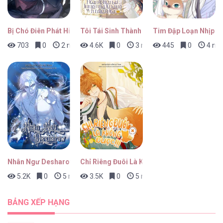
Bị Chó Điên Phát Hiện Là Đồng Loại
Tôi Tái Sinh Thành Tiểu Ác Long Của Hoàng
Tim Đập Loạn Nhịp
703
0
2 ngày trước
4.6K
0
3 ngày trước
445
0
4 ngà
Minh Song Yến Tọa Trung [...] – Chap 16
Minh Song Yến Tọa Trung [...] – Chap 15
Nhân Ngư Desharow
Chỉ Riêng Đuôi Là Không Được!!!
5.2K
0
5 ngày trước
3.5K
0
5 ngày trước
Minh Song Yến Tọa Trung [...] – Chap 14
BẢNG XẾP HẠNG