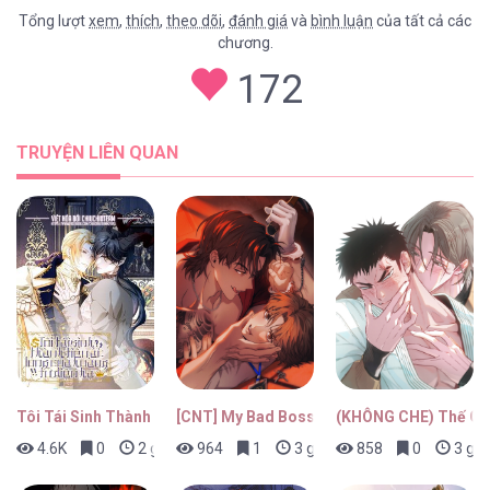
Tổng lượt
xem
,
thích
,
theo dõi
,
đánh giá
và
bình luận
của tất cả các
chương.
172
TRUYỆN LIÊN QUAN
Tôi Tái Sinh Thành Tiểu Ác Long Của Hoàng Tử Điện Hạ
[CNT] My Bad Boss
(KHÔNG CHE) Thế Giớ
4.6K
0
2 giờ trước
964
1
3 giờ trước
858
0
3 giờ