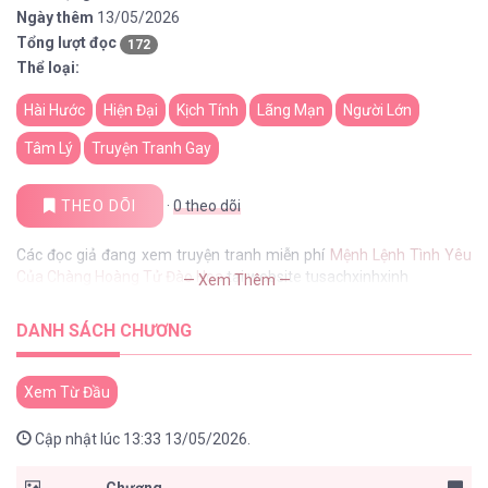
Ngày thêm
13/05/2026
Tổng lượt đọc
172
Thể loại:
Hài Hước
Hiện Đại
Kịch Tính
Lãng Mạn
Người Lớn
Tâm Lý
Truyện Tranh Gay
THEO DÕI
·
0
theo dõi
Các đọc giả đang xem truyện tranh miễn phí
Mệnh Lệnh Tình Yêu
Của Chàng Hoàng Tử Đào Hoa
tại website tusachxinhxinh
— Xem Thêm —
DANH SÁCH CHƯƠNG
Xem Từ Đầu
Cập nhật lúc 13:33 13/05/2026.