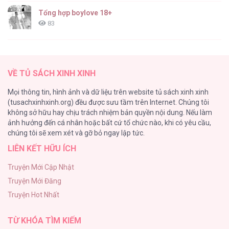
Tổng hợp boylove 18+
83
TUYỂN TẬP: TRAI CÓ LỒN
82
VỀ TỦ SÁCH XINH XINH
ONESHORT BÁI THIẾN
Mọi thông tin, hình ảnh và dữ liệu trên website tủ sách xinh xinh
82
(tusachxinhxinh.org) đều được sưu tầm trên Internet. Chúng tôi
không sở hữu hay chịu trách nhiệm bản quyền nội dung. Nếu làm
TUYỂN TẬP MANHWA BÍ MẬT CƠ THỂ
ảnh hưởng đến cá nhân hoặc bất cứ tổ chức nào, khi có yêu cầu,
74
chúng tôi sẽ xem xét và gỡ bỏ ngay lập tức.
LIÊN KẾT HỮU ÍCH
Mối Tình Thầm Kín
59
Truyện Mới Cập Nhật
Truyện Mới Đăng
Căn Nhà Của Dị Nhân
Truyện Hot Nhất
56
TỪ KHÓA TÌM KIẾM