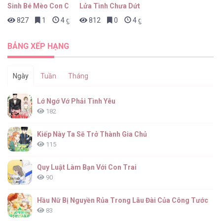
Sinh Bé Mèo Con Cho Tôi Nhanh!
Lửa Tình Chưa Dứt
827
1
4 giờ trước
812
0
4 giờ trước
BẢNG XẾP HẠNG
Ngày
Tuần
Tháng
Lớ Ngớ Vớ Phải Tình Yêu
182
Kiếp Này Ta Sẽ Trở Thành Gia Chủ
115
Quy Luật Làm Bạn Với Con Trai
90
Hầu Nữ Bị Nguyền Rủa Trong Lâu Đài Của Công Tước
83