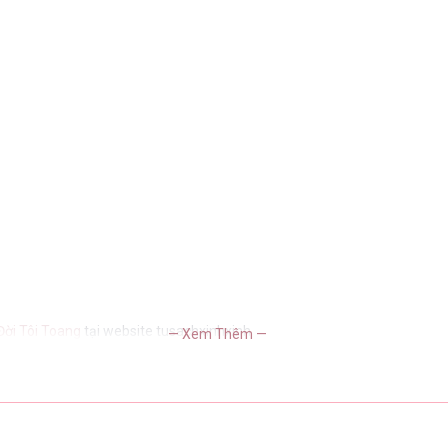
ời Tôi Toang
tại website tusachxinhxinh
— Xem Thêm —