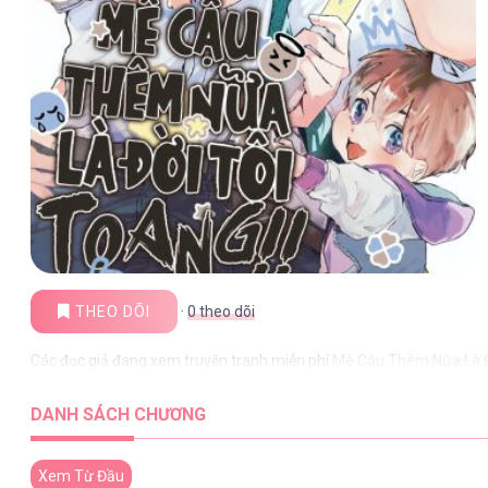
THEO DÕI
·
0
theo dõi
Các đọc giả đang xem truyện tranh miễn phí
Mê Cậu Thêm Nữa Là Đ
DANH SÁCH CHƯƠNG
Xem Từ Đầu