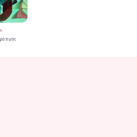
n
iờ trước