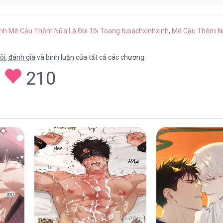
] – Chap 1
13/05/202
anh Mê Cậu Thêm Nữa Là Đời Tôi Toang tusachxinhxinh
,
Mê Cậu Thêm Nữa
õi
,
đánh giá
và
bình luận
của tất cả các chương.
210