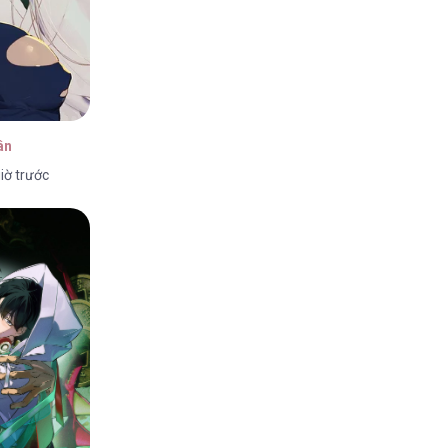
ân
iờ trước