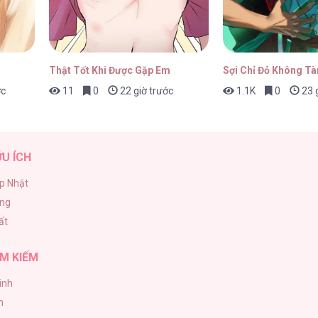
Thật Tốt Khi Được Gặp Em
Sợi Chỉ Đỏ Không Tà
ớc
11
0
22 giờ trước
1.1K
0
23 g
ỮU ÍCH
p Nhật
ăng
ất
M KIẾM
inh
h