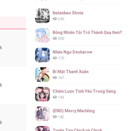
Đutanbao Shota
245
g
Bỗng Nhiên Tôi Trở Thành Quạ Đen!!
200
6
Nhân Ngư Desharow
170
Bí Mật Thanh Xuân
167
6
Chiến Lược Tình Yêu Trong Sáng
143
(END) Merry Marbling
142
6
Tuyển Tập Chjch và Chjch