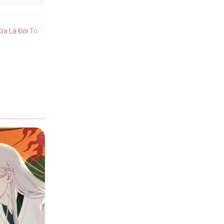
6
 Là Đời Tôi Toang tiếng Việt
.