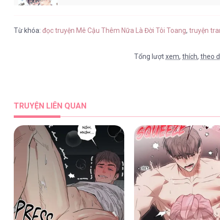
Mê Cậu Thêm Nữa Là Đời Tôi Toang [...
Từ khóa:
đọc truyện Mê Cậu Thêm Nữa Là Đời Tôi Toang
,
truyện tr
Tổng lượt
xem
,
thích
,
theo d
TRUYỆN LIÊN QUAN