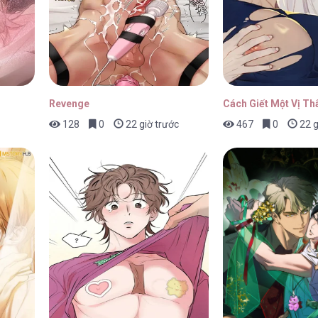
Revenge
Cách Giết Một Vị Th
128
0
22 giờ trước
467
0
22 g