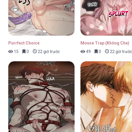
Purrfect Choice
Mouse Trap (Không Che)
15
0
22 giờ trước
49
0
22 giờ trước