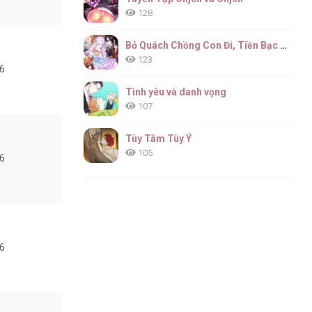
128
Bỏ Quách Chồng Con Đi, Tiền Bạc Mới Là Tất Cả
123
6
Tình yêu và danh vọng
107
Tùy Tâm Tùy Ý
105
6
6