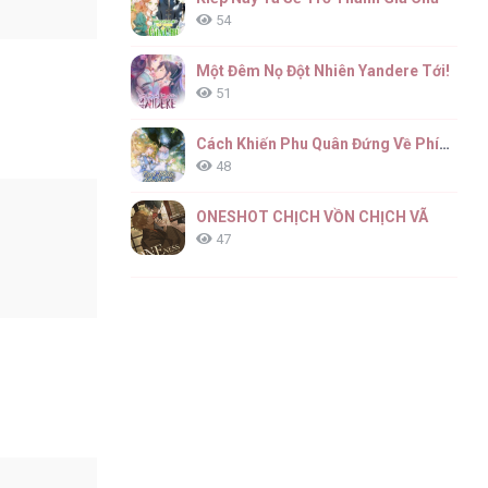
54
Một Đêm Nọ Đột Nhiên Yandere Tới!
51
Cách Khiến Phu Quân Đứng Về Phía Tôi
48
ONESHOT CHỊCH VỒN CHỊCH VÃ
47