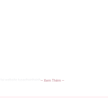
tại website tusachxinhxinh
— Xem Thêm —