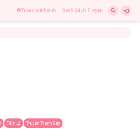
Tusachxinhxinh
Danh Sách Truyện
n
Tâm Lý
Truyện Tranh Gay