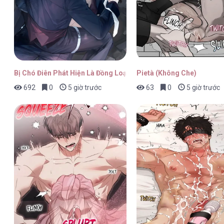
Bị Chó Điên Phát Hiện Là Đồng Loại
Pietà (Không Che)
692
0
5 giờ trước
63
0
5 giờ trước