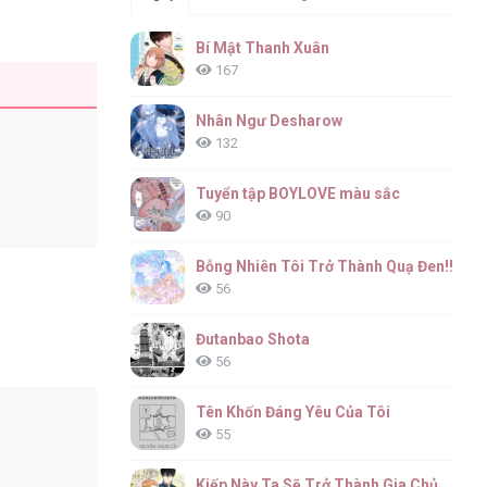
Bí Mật Thanh Xuân
167
Nhân Ngư Desharow
132
Tuyển tập BOYLOVE màu sắc
90
Bỗng Nhiên Tôi Trở Thành Quạ Đen!!
56
Đutanbao Shota
56
Tên Khốn Đáng Yêu Của Tôi
55
Kiếp Này Ta Sẽ Trở Thành Gia Chủ