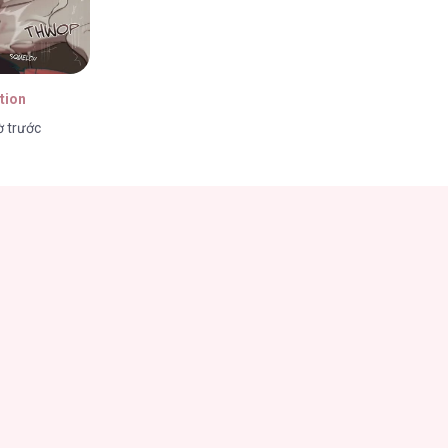
tion
ờ trước