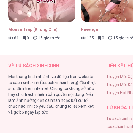
Mouse Trap (Không Che)
Revenge
61
0
15 giờ trước
135
0
15 giờ trư
VỀ TỦ SÁCH XINH XINH
LIÊN KẾT H
Mọi thông tin, hình ảnh và dữ liệu trên website
Truyện Mới Cậ
tủ sách xinh xinh (tusachxinhxinh.org) đều được
Truyện Mới Đ
sưu tầm trên Internet. Chúng tôi không sở hữu
Truyện Hot Nh
hay chịu trách nhiệm bản quyền nội dung. Nếu
làm ảnh hưởng đến cá nhân hoặc bất cứ tổ
chức nào, khi có yêu cầu, chúng tôi sẽ xem xét
TỪ KHÓA TÌ
và gỡ bỏ ngay lập tức.
Tủ sách xinh x
tusachxinhxin