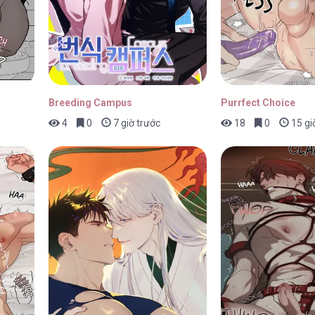
Breeding Campus
Purrfect Choice
4
0
7 giờ trước
18
0
15 gi