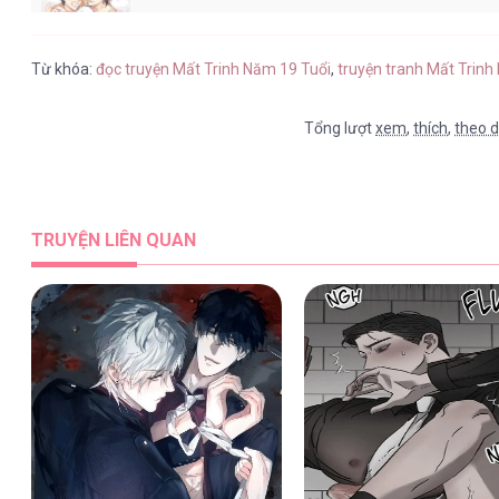
Mất Trinh Năm 19 Tuổi [...] – Chap
Từ khóa:
đọc truyện Mất Trinh Năm 19 Tuổi
,
truyện tranh Mất Trinh
Tổng lượt
xem
,
thích
,
theo d
TRUYỆN LIÊN QUAN