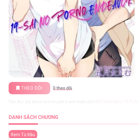
THEO DÕI
·
0
theo dõi
Các đọc giả đang xem truyện tranh miễn phí
Mất Trinh Năm 19 Tuổi
DANH SÁCH CHƯƠNG
Xem Từ Đầu