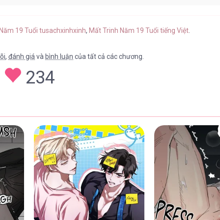
 1
13/05/2026
 Năm 19 Tuổi tusachxinhxinh
,
Mất Trinh Năm 19 Tuổi tiếng Việt
.
õi
,
đánh giá
và
bình luận
của tất cả các chương.
234