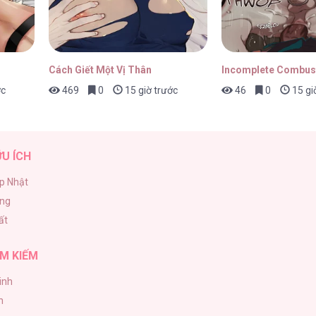
Cách Giết Một Vị Thân
Incomplete Combus
ớc
469
0
15 giờ trước
46
0
15 gi
ỮU ÍCH
p Nhật
ăng
ất
M KIẾM
inh
h