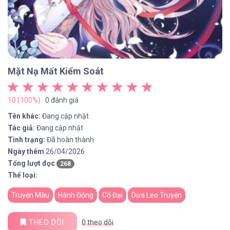
Mặt Nạ Mất Kiểm Soát
10 (100%)
· 0 đánh giá
Tên khác:
Đang cập nhật
Tác giả:
Đang cập nhật
Tình trạng:
Đã hoàn thành
Ngày thêm
26/04/2026
Tổng lượt đọc
268
Thể loại:
Truyện Màu
Hành Động
Cổ Đại
Dưa Leo Truyện
THEO DÕI
·
0
theo dõi