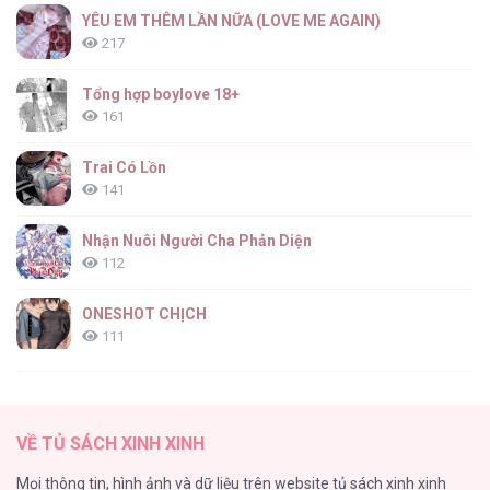
YÊU EM THÊM LẦN NỮA (LOVE ME AGAIN)
217
Tổng hợp boylove 18+
161
Trai Có Lồn
141
Nhận Nuôi Người Cha Phản Diện
112
ONESHOT CHỊCH
111
[RTT] Hồi Ức Cuối Cùng
107
VỀ TỦ SÁCH XINH XINH
Tự Do Trong Mơ
Mọi thông tin, hình ảnh và dữ liệu trên website tủ sách xinh xinh
98