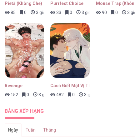
Pietà (Không Che)
Purrfect Choice
Mouse Trap (Không 
85
0
3 giờ trước
33
0
3 giờ trước
90
0
3 giờ 
Revenge
Cách Giết Một Vị Thân
152
0
3 giờ trước
482
0
3 giờ trước
BẢNG XẾP HẠNG
Ngày
Tuần
Tháng