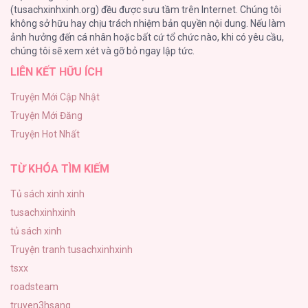
(tusachxinhxinh.org) đều được sưu tầm trên Internet. Chúng tôi
không sở hữu hay chịu trách nhiệm bản quyền nội dung. Nếu làm
TUYỂN TẬP: TRAI CÓ LỒN
ảnh hưởng đến cá nhân hoặc bất cứ tổ chức nào, khi có yêu cầu,
92
chúng tôi sẽ xem xét và gỡ bỏ ngay lập tức.
LIÊN KẾT HỮU ÍCH
Kiếp Này Ta Sẽ Trở Thành Gia Chủ
91
Truyện Mới Cập Nhật
Truyện Mới Đăng
Vết Tích Của Ánh Dương
Truyện Hot Nhất
89
TỪ KHÓA TÌM KIẾM
Tủ sách xinh xinh
tusachxinhxinh
tủ sách xinh
Truyện tranh tusachxinhxinh
tsxx
roadsteam
truyen3hsang