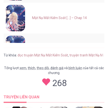
Mặt Nạ Mất Kiểm Soát [...] – Chap 14
Mặt Nạ Mất Kiểm Soát [...] – Chap 13
Từ khóa:
đọc truyện Mặt Nạ Mất Kiểm Soát
,
truyện tranh Mặt Nạ Mất 
Tổng lượt
xem
,
thích
,
theo dõi
,
đánh giá
và
bình luận
của tất cả các
chương.
Mặt Nạ Mất Kiểm Soát [...] – Chap 12
268
TRUYỆN LIÊN QUAN