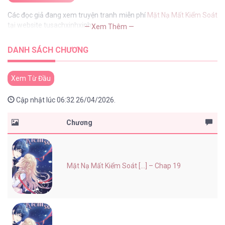
Các đọc giả đang xem truyện tranh miễn phí
Mặt Nạ Mất Kiểm Soát
tại website tusachxinhxinh
— Xem Thêm —
DANH SÁCH CHƯƠNG
Xem Từ Đầu
Cập nhật lúc 06:32 26/04/2026.
Chương
Mặt Nạ Mất Kiểm Soát [...] – Chap 19