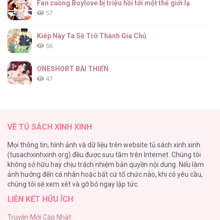
Fan cuồng Boylove bị triệu hồi tới một thế giới lạ
57
Kiếp Này Ta Sẽ Trở Thành Gia Chủ
56
ONESHORT BÁI THIẾN
47
Tổng hợp boylove 18+
37
VỀ TỦ SÁCH XINH XINH
[Oneshot series] Tình ta
Mọi thông tin, hình ảnh và dữ liệu trên website tủ sách xinh xinh
36
(tusachxinhxinh.org) đều được sưu tầm trên Internet. Chúng tôi
không sở hữu hay chịu trách nhiệm bản quyền nội dung. Nếu làm
Tuyển Tập Manhwa Ngắn Bạo Dăm
ảnh hưởng đến cá nhân hoặc bất cứ tổ chức nào, khi có yêu cầu,
34
chúng tôi sẽ xem xét và gỡ bỏ ngay lập tức.
LIÊN KẾT HỮU ÍCH
Khế Ước Hôn Nhân Của Mẹ Tôi
34
Truyện Mới Cập Nhật