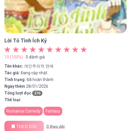
Lời Tỏ Tình Ích Kỷ
10 (100%)
· 0 đánh giá
Tên khác:
개인주의적 연애
Tác giả:
Đang cập nhật
Tình trạng:
Đã hoàn thành
Ngày thêm
28/01/2026
Tổng lượt đọc
270
Thể loại:
Romance Comedy
Fantasy
THEO DÕI
·
0
theo dõi