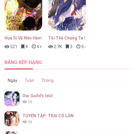
Họa Sĩ Vẽ Nên Hầm Ngục
Tôi Thề Chúng Ta Chỉ Là Bạn
521
4
4 ngày trước
2.7K
3
5 ngày trước
BẢNG XẾP HẠNG
Ngày
Tuần
Tháng
Our Guild's Idol
59
TUYỂN TẬP: TRAI CÓ LỒN
58