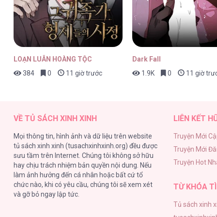
LieBling! [...] – Chap 80
LOẠN LUÂN HOÀNG TỘC
Dark Fall
384
0
11 giờ trước
1.9K
0
11 giờ trư
LieBling! [...] – Chap 79
VỀ TỦ SÁCH XINH XINH
LIÊN KẾT H
Mọi thông tin, hình ảnh và dữ liệu trên website
Truyện Mới Cậ
tủ sách xinh xinh (tusachxinhxinh.org) đều được
Truyện Mới Đ
LieBling! [...] – Chap 78
sưu tầm trên Internet. Chúng tôi không sở hữu
Truyện Hot Nh
hay chịu trách nhiệm bản quyền nội dung. Nếu
làm ảnh hưởng đến cá nhân hoặc bất cứ tổ
chức nào, khi có yêu cầu, chúng tôi sẽ xem xét
TỪ KHÓA TÌ
và gỡ bỏ ngay lập tức.
Tủ sách xinh x
LieBling! [...] – Chap 77