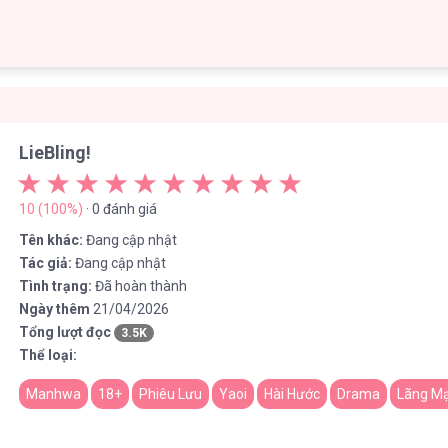
LieBling!
10 (100%)
· 0 đánh giá
Tên khác:
Đang cập nhật
Tác giả:
Đang cập nhật
Tình trạng:
Đã hoàn thành
Ngày thêm
21/04/2026
Tổng lượt đọc
3.5K
Thể loại:
Manhwa
18+
Phiêu Lưu
Yaoi
Hài Hước
Drama
Lãng M