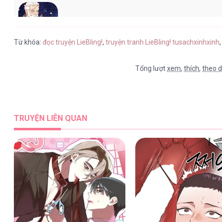
LieBling! [...] – Chap 87
Từ khóa:
đọc truyện LieBling!
,
truyện tranh LieBling! tusachxinhxinh
Tổng lượt
xem
,
thích
,
theo d
LieBling! [...] – Chap 86
TRUYỆN LIÊN QUAN
LieBling! [...] – Chap 85
LieBling! [...] – Chap 84