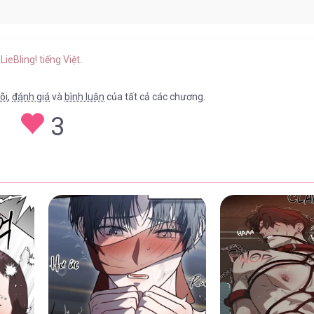
10/07/2026
,
LieBling! tiếng Việt
.
õi
,
đánh giá
và
bình luận
của tất cả các chương.
3
30/06/2026
28/06/2026
24/06/2026