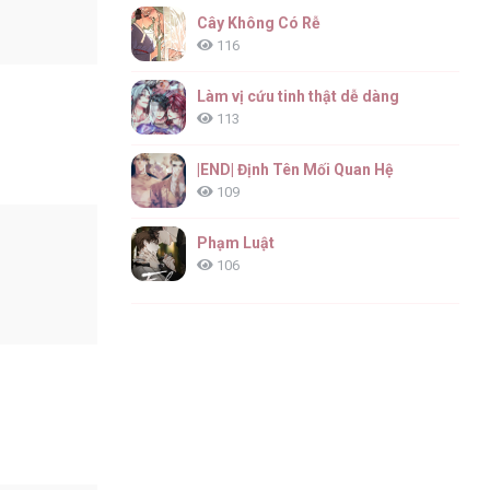
Cây Không Có Rễ
116
Làm vị cứu tinh thật dễ dàng
113
|END| Định Tên Mối Quan Hệ
109
Phạm Luật
106