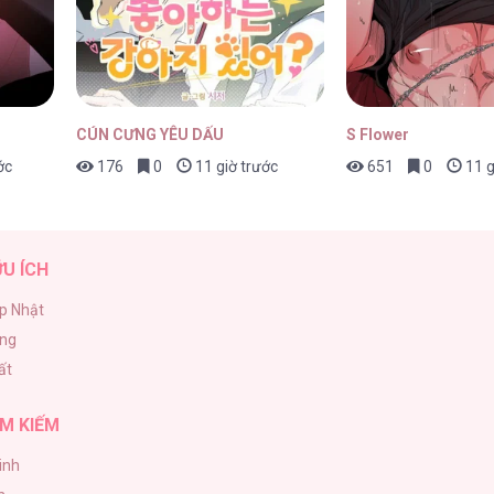
09/06/2026
CÚN CƯNG YÊU DẤU
S Flower
ớc
176
0
11 giờ trước
651
0
11 g
30/05/2026
ỮU ÍCH
p Nhật
ăng
24/05/2026
ất
M KIẾM
inh
20/05/2026