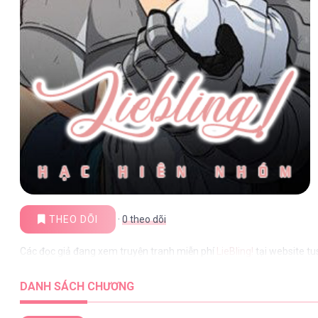
THEO DÕI
·
0
theo dõi
Các đọc giả đang xem truyện tranh miễn phí
LieBling!
tại website t
DANH SÁCH CHƯƠNG