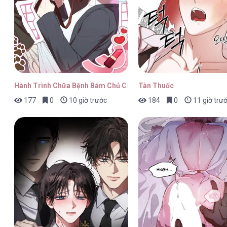
LieBling! [...] – Chap 83
Hành Trình Chữa Bệnh Bám Chủ Của Cún Nhà Tôi
Tàn Thuốc
177
0
10 giờ trước
184
0
11 giờ trư
LieBling! [...] – Chap 82
LieBling! [...] – Chap 81