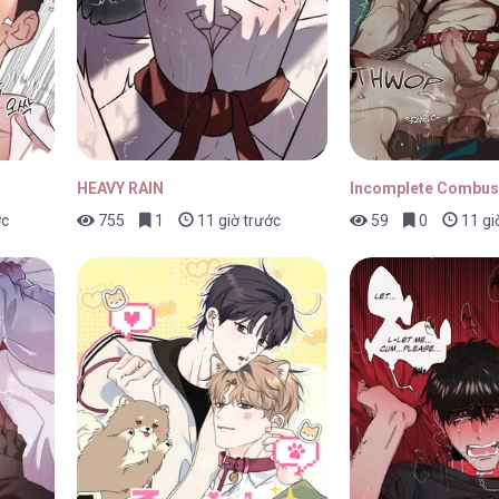
19/06/2026
HEAVY RAIN
Incomplete Combus
ớc
755
1
11 giờ trước
59
0
11 gi
15/06/2026
13/06/2026