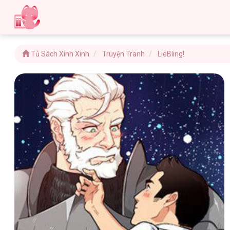
Tủ Sách Xinh Xinh
Truyện Tranh
LieBling!