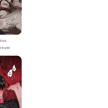
tion
ờ trước