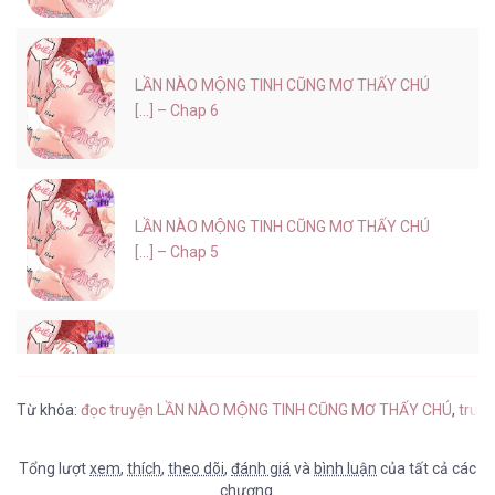
LẦN NÀO MỘNG TINH CŨNG MƠ THẤY CHÚ
[...] – Chap 6
LẦN NÀO MỘNG TINH CŨNG MƠ THẤY CHÚ
[...] – Chap 5
LẦN NÀO MỘNG TINH CŨNG MƠ THẤY CHÚ
[...] – Chap 4
Từ khóa:
đọc truyện LẦN NÀO MỘNG TINH CŨNG MƠ THẤY CHÚ
,
truyệ
Tổng lượt
xem
,
thích
,
theo dõi
,
đánh giá
và
bình luận
của tất cả các
chương.