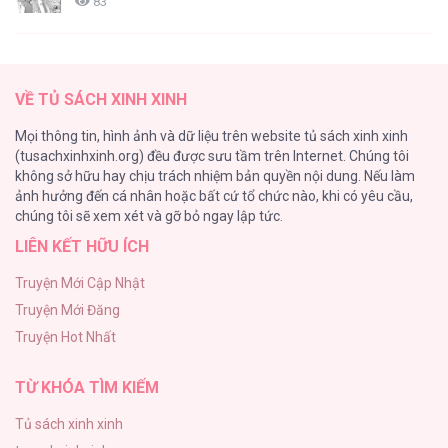
83
TUYỂN TẬP: TRAI CÓ LỒN
82
VỀ TỦ SÁCH XINH XINH
ONESHORT BÁI THIẾN
Mọi thông tin, hình ảnh và dữ liệu trên website tủ sách xinh xinh
82
(tusachxinhxinh.org) đều được sưu tầm trên Internet. Chúng tôi
không sở hữu hay chịu trách nhiệm bản quyền nội dung. Nếu làm
TUYỂN TẬP MANHWA BÍ MẬT CƠ THỂ
ảnh hưởng đến cá nhân hoặc bất cứ tổ chức nào, khi có yêu cầu,
74
chúng tôi sẽ xem xét và gỡ bỏ ngay lập tức.
LIÊN KẾT HỮU ÍCH
Mối Tình Thầm Kín
59
Truyện Mới Cập Nhật
Truyện Mới Đăng
Căn Nhà Của Dị Nhân
Truyện Hot Nhất
56
TỪ KHÓA TÌM KIẾM
Tủ sách xinh xinh