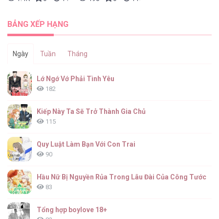
BẢNG XẾP HẠNG
Ngày
Tuần
Tháng
Lớ Ngớ Vớ Phải Tình Yêu
182
Kiếp Này Ta Sẽ Trở Thành Gia Chủ
115
Quy Luật Làm Bạn Với Con Trai
90
Hầu Nữ Bị Nguyền Rủa Trong Lâu Đài Của Công Tước
83
Tổng hợp boylove 18+