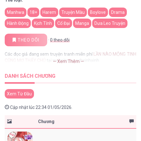
Manhwa
18+
Harem
Truyện Màu
Boylove
Drama
Hành Động
Kịch Tính
Cổ Đại
Manga
Dưa Leo Truyện
THEO DÕI
·
0
theo dõi
Các đọc giả đang xem truyện tranh miễn phí
LẦN NÀO MỘNG TINH
CŨNG MƠ THẤY CHÚ
tại website tusachxinhxinh
— Xem Thêm —
DANH SÁCH CHƯƠNG
Xem Từ Đầu
Cập nhật lúc 22:34 01/05/2026.
Chương