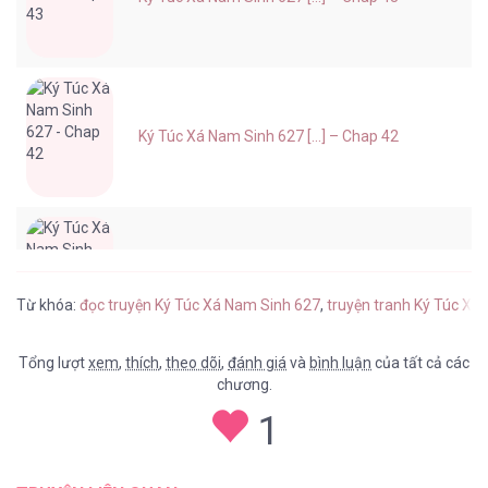
Ký Túc Xá Nam Sinh 627 [...] – Chap 42
Ký Túc Xá Nam Sinh 627 [...] – Chap 41
Từ khóa:
đọc truyện Ký Túc Xá Nam Sinh 627
,
truyện tranh Ký Túc Xá
Tổng lượt
xem
,
thích
,
theo dõi
,
đánh giá
và
bình luận
của tất cả các
chương.
Ký Túc Xá Nam Sinh 627 [...] – Chap 40
1