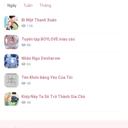
Ngày
Tuần
Tháng
Ký Túc Xá Nam Sinh 627 [...] – Chap 32
Bí Mật Thanh Xuân
158
Tuyển tập BOYLOVE màu sắc
88
Ký Túc Xá Nam Sinh 627 [...] – Chap 31
Nhân Ngư Desharow
84
Tên Khốn Đáng Yêu Của Tôi
48
Ký Túc Xá Nam Sinh 627 [...] – Chap 30
Kiếp Này Ta Sẽ Trở Thành Gia Chủ
48
Cách Khiến Phu Quân Đứng Về Phía Tôi
47
Ký Túc Xá Nam Sinh 627 [...] – Chap 29