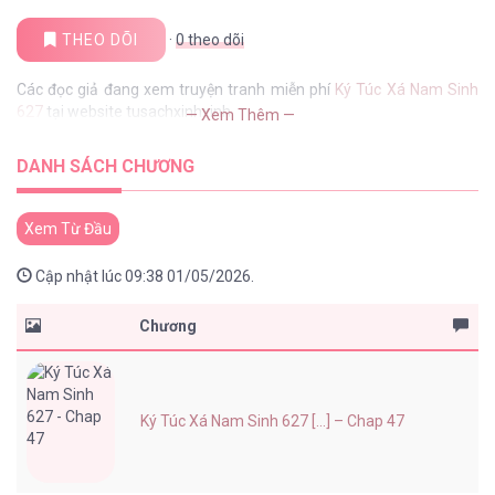
THEO DÕI
·
0
theo dõi
Các đọc giả đang xem truyện tranh miễn phí
Ký Túc Xá Nam Sinh
627
tại website tusachxinhxinh
— Xem Thêm —
DANH SÁCH CHƯƠNG
Xem Từ Đầu
Cập nhật lúc 09:38 01/05/2026.
Chương
Ký Túc Xá Nam Sinh 627 [...] – Chap 47