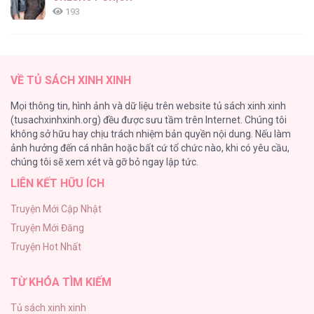
193
Tổng hợp boylove 18+
187
KẺ ĐÁNH CẮP TRÁI TIM [...] – Chap 6
VỀ TỦ SÁCH XINH XINH
Kiếp Này Ta Sẽ Trở Thành Gia Chủ
Mọi thông tin, hình ảnh và dữ liệu trên website tủ sách xinh xinh
184
(tusachxinhxinh.org) đều được sưu tầm trên Internet. Chúng tôi
không sở hữu hay chịu trách nhiệm bản quyền nội dung. Nếu làm
Cuộc Sống Sung Sướng Trong Tù
ảnh hưởng đến cá nhân hoặc bất cứ tổ chức nào, khi có yêu cầu,
140
KẺ ĐÁNH CẮP TRÁI TIM [...] – Chap 5
chúng tôi sẽ xem xét và gỡ bỏ ngay lập tức.
LIÊN KẾT HỮU ÍCH
Đứa Nhỏ Không Phải Là Con Anh
132
Truyện Mới Cập Nhật
Truyện Mới Đăng
Mùa Xuân Hoa Nở
Truyện Hot Nhất
104
KẺ ĐÁNH CẮP TRÁI TIM [...] – Chap 4
TỪ KHÓA TÌM KIẾM
Tủ sách xinh xinh