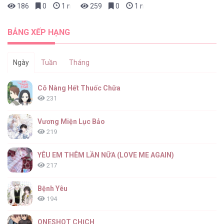
186
0
1 ngày trước
259
0
1 ngày trước
KẺ ĐÁNH CẮP TRÁI TIM [...] – Chap 10
BẢNG XẾP HẠNG
Ngày
Tuần
Tháng
KẺ ĐÁNH CẮP TRÁI TIM [...] – Chap 9
Cô Nàng Hết Thuốc Chữa
231
Vương Miện Lục Bảo
219
KẺ ĐÁNH CẮP TRÁI TIM [...] – Chap 8
YÊU EM THÊM LẦN NỮA (LOVE ME AGAIN)
217
Bệnh Yêu
194
KẺ ĐÁNH CẮP TRÁI TIM [...] – Chap 7
ONESHOT CHỊCH