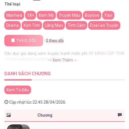
Thể loại:
Manhwa
18+
Đam Mỹ
Truyện Màu
Boylove
Yaoi
Drama
Kịch Tính
Lãng Mạn
Tình Cảm
Dưa Leo Truyện
THEO DÕI
·
0
theo dõi
Các đọc giả đang xem truyện tranh miễn phí
KẺ ĐÁNH CẮP TRÁI
TIM
tại website tusachxinhxinh
— Xem Thêm —
DANH SÁCH CHƯƠNG
Xem Từ Đầu
Cập nhật lúc 22:45 28/04/2026.
Chương