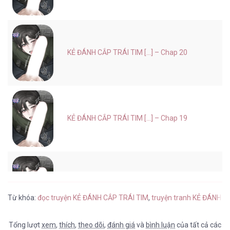
KẺ ĐÁNH CẮP TRÁI TIM [...] – Chap 20
KẺ ĐÁNH CẮP TRÁI TIM [...] – Chap 19
KẺ ĐÁNH CẮP TRÁI TIM [...] – Chap 18
Từ khóa:
đọc truyện KẺ ĐÁNH CẮP TRÁI TIM
,
truyện tranh KẺ ĐÁNH C
Tổng lượt
xem
,
thích
,
theo dõi
,
đánh giá
và
bình luận
của tất cả các