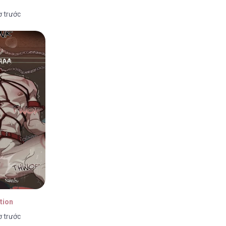
ờ trước
tion
ờ trước