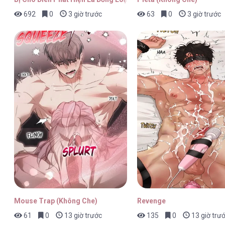
692
0
3 giờ trước
63
0
3 giờ trước
Mouse Trap (Không Che)
Revenge
61
0
13 giờ trước
135
0
13 giờ trư