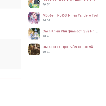
54
Một Đêm Nọ Đột Nhiên Yandere Tới!
51
Cách Khiến Phu Quân Đứng Về Phía Tôi
48
ONESHOT CHỊCH VỒN CHỊCH VÃ
47