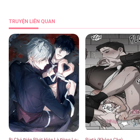
TRUYỆN LIÊN QUAN
Bị Chó Điên Phát Hiện Là Đồng Loại
Pietà (Không Che)