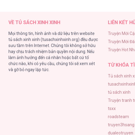
VỀ TỦ SÁCH XINH XINH
LIÊN KẾT H
Mọi thông tin, hình ảnh và dữ liệu trên website
Truyện Mới Cậ
tủ sách xinh xinh (tusachxinhxinh.org) đều được
Truyện Mới Đ
sưu tầm trên Internet. Chúng tôi không sở hữu
Truyện Hot Nh
hay chịu trách nhiệm bản quyền nội dung. Nếu
làm ảnh hưởng đến cá nhân hoặc bất cứ tổ
chức nào, khi có yêu cầu, chúng tôi sẽ xem xét
TỪ KHÓA TÌ
và gỡ bỏ ngay lập tức.
Tủ sách xinh x
tusachxinhxin
tủ sách xinh
Truyện tranh 
tsxx
roadsteam
truyen3hsang
dualeotruyen