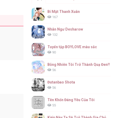
Bí Mật Thanh Xuân
167
Nhân Ngư Desharow
132
Tuyển tập BOYLOVE màu sắc
90
Bỗng Nhiên Tôi Trở Thành Quạ Đen!!
56
Đutanbao Shota
56
Tên Khốn Đáng Yêu Của Tôi
55
Kiếp Này Ta Sẽ Trở Thành Gia Chủ