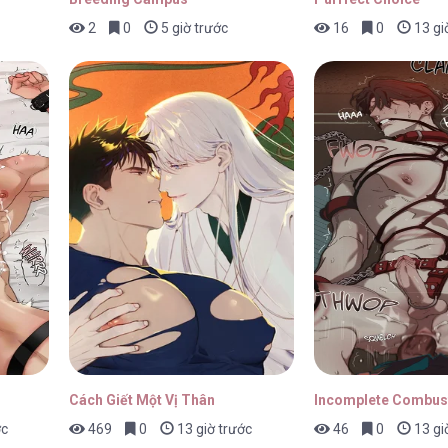
2
0
5 giờ trước
16
0
13 gi
Cách Giết Một Vị Thân
Incomplete Combus
ớc
469
0
13 giờ trước
46
0
13 gi