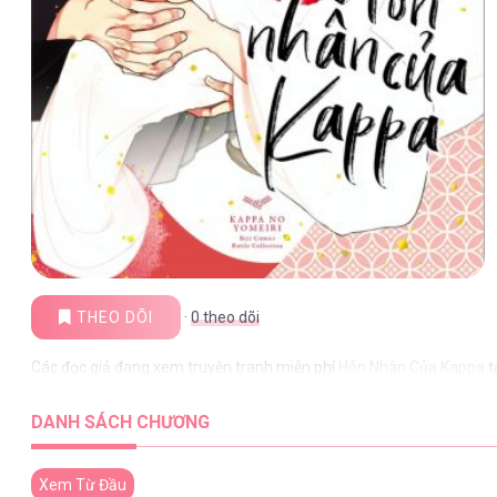
THEO DÕI
·
0
theo dõi
Các đọc giả đang xem truyện tranh miễn phí
Hôn Nhân Của Kappa
t
DANH SÁCH CHƯƠNG
Xem Từ Đầu