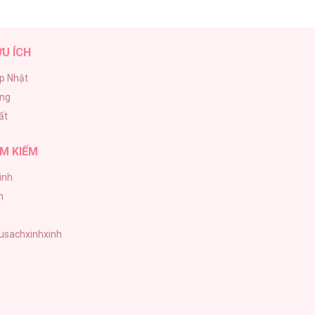
ỮU ÍCH
p Nhật
ăng
ất
M KIẾM
inh
h
tusachxinhxinh