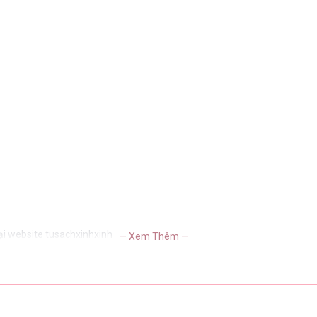
ại website tusachxinhxinh
— Xem Thêm —