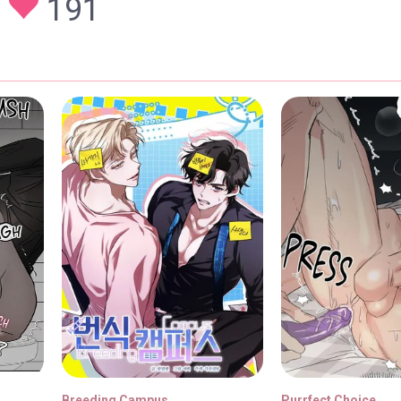
191
Breeding Campus
Purrfect Choice