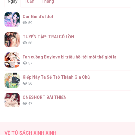
Ngày
Tuần
Tháng
Our Guild's Idol
59
TUYỂN TẬP: TRAI CÓ LỒN
58
Fan cuồng Boylove bị triệu hồi tới một thế giới lạ
57
Kiếp Này Ta Sẽ Trở Thành Gia Chủ
56
ONESHORT BÁI THIẾN
47
Tổng hợp boylove 18+
37
VỀ TỦ SÁCH XINH XINH