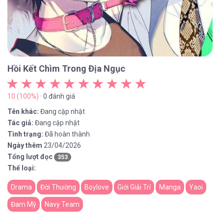
Hồi Kết Chìm Trong Địa Ngục
10 (100%)
· 0 đánh giá
Tên khác:
Đang cập nhật
Tác giả:
Đang cập nhật
Tình trạng:
Đã hoàn thành
Ngày thêm
23/04/2026
Tổng lượt đọc
353
Thể loại:
Drama
Đời Thường
Boylove
Giới Giải Trí
Manga
Yaoi
Đam Mỹ
Navy Team