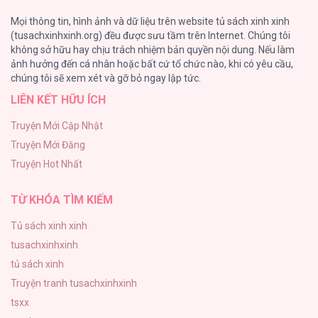
[Oneshot series] Tình ta
Mọi thông tin, hình ảnh và dữ liệu trên website tủ sách xinh xinh
36
(tusachxinhxinh.org) đều được sưu tầm trên Internet. Chúng tôi
không sở hữu hay chịu trách nhiệm bản quyền nội dung. Nếu làm
Tuyển Tập Manhwa Ngắn Bạo Dăm
ảnh hưởng đến cá nhân hoặc bất cứ tổ chức nào, khi có yêu cầu,
34
chúng tôi sẽ xem xét và gỡ bỏ ngay lập tức.
LIÊN KẾT HỮU ÍCH
Khế Ước Hôn Nhân Của Mẹ Tôi
34
Truyện Mới Cập Nhật
Truyện Mới Đăng
Bạn Của Em Trai
Truyện Hot Nhất
33
TỪ KHÓA TÌM KIẾM
Tủ sách xinh xinh
tusachxinhxinh
tủ sách xinh
Truyện tranh tusachxinhxinh
tsxx