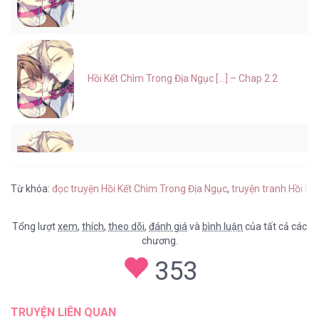
Hồi Kết Chìm Trong Địa Ngục [...] – Chap 2.2
Hồi Kết Chìm Trong Địa Ngục [...] – Chap 2.1
Từ khóa:
đọc truyện Hồi Kết Chìm Trong Địa Ngục
,
truyện tranh Hồi Kế
Tổng lượt
xem
,
thích
,
theo dõi
,
đánh giá
và
bình luận
của tất cả các
chương.
Hồi Kết Chìm Trong Địa Ngục [...] – Chap 1
353
TRUYỆN LIÊN QUAN