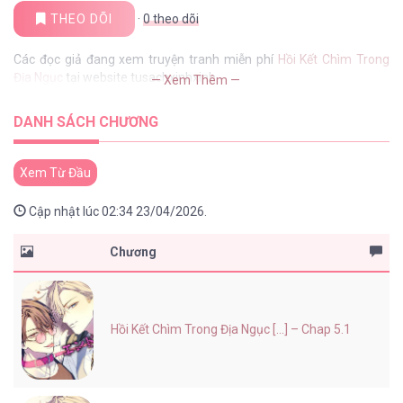
THEO DÕI
·
0
theo dõi
Các đọc giả đang xem truyện tranh miễn phí
Hồi Kết Chìm Trong
Địa Ngục
tại website tusachxinhxinh
— Xem Thêm —
DANH SÁCH CHƯƠNG
Xem Từ Đầu
Cập nhật lúc 02:34 23/04/2026.
Chương
Hồi Kết Chìm Trong Địa Ngục [...] – Chap 5.1