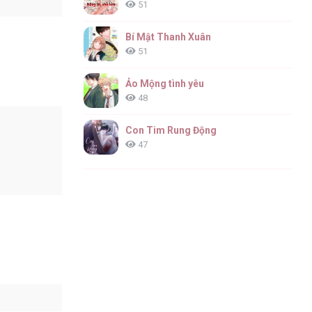
51
Bí Mật Thanh Xuân
51
Ảo Mộng tình yêu
48
Con Tim Rung Động
47