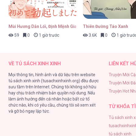
Hoa Nở Trong Đêm Trắng [...] – Cha
Mùi Hương Dẫn Lối, Định Mệnh Giao Thoa
Thiên Đường Táo Xanh
59
0
1 giờ trước
3.6K
0
1 giờ trướ
Hoa Nở Trong Đêm Trắng [...] – Cha
VỀ TỦ SÁCH XINH XINH
LIÊN KẾT H
Mọi thông tin, hình ảnh và dữ liệu trên website
Truyện Mới Cậ
tủ sách xinh xinh (tusachxinhxinh.org) đều được
Truyện Mới Đ
Hoa Nở Trong Đêm Trắng [...] – Cha
sưu tầm trên Internet. Chúng tôi không sở hữu
Truyện Hot Nh
hay chịu trách nhiệm bản quyền nội dung. Nếu
làm ảnh hưởng đến cá nhân hoặc bất cứ tổ
chức nào, khi có yêu cầu, chúng tôi sẽ xem xét
TỪ KHÓA TÌ
và gỡ bỏ ngay lập tức.
Tủ sách xinh x
Hoa Nở Trong Đêm Trắng [...] – Cha
tusachxinhxin
tủ sách xinh