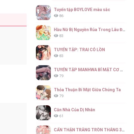
Tuyển tập BOYLOVE màu sắc
86
Hầu Nữ Bị Nguyền Rủa Trong Lâu Đài Của Công Tước
83
TUYỂN TẬP: TRAI CÓ LỒN
83
TUYỂN TẬP MANHWA BÍ MẬT CƠ THỂ
79
Thỏa Thuận Bí Mật Giữa Chúng Ta
79
Căn Nhà Của Dị Nhân
61
CẨN THẬN TRĂNG TRÒN THÁNG 3 ĐẤY