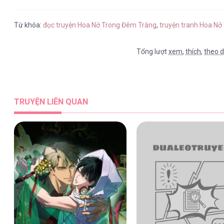
Hoa Nở Trong Đêm Trắng [...] – Cha
Từ khóa:
đọc truyện Hoa Nở Trong Đêm Trắng
,
truyện tranh Hoa Nở
Tổng lượt
xem
,
thích
,
theo d
Hoa Nở Trong Đêm Trắng [...] – Cha
TRUYỆN LIÊN QUAN
Hoa Nở Trong Đêm Trắng [...] – Cha
Hoa Nở Trong Đêm Trắng [...] – Cha