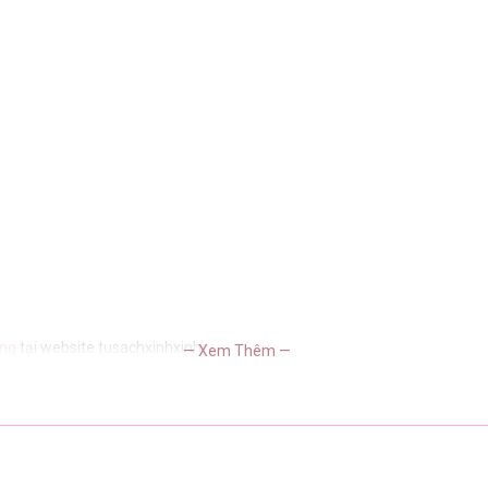
ắng
tại website tusachxinhxinh
— Xem Thêm —