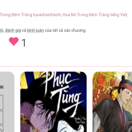
p 17
20/04/2026
 Trong Đêm Trắng tusachxinhxinh
,
Hoa Nở Trong Đêm Trắng tiếng Việt
.
õi
,
đánh giá
và
bình luận
của tất cả các chương.
1
p 16.5
20/04/2026
p 16
20/04/2026
p 15.5
20/04/2026