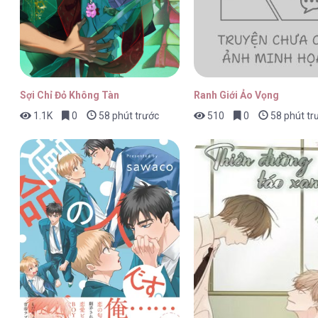
Hoa Nở Trong Đêm Trắng [...] – Cha
Sợi Chỉ Đỏ Không Tàn
Ranh Giới Ảo Vọng
1.1K
0
58 phút trước
510
0
58 phút tr
Hoa Nở Trong Đêm Trắng [...] – Cha
Hoa Nở Trong Đêm Trắng [...] – Cha