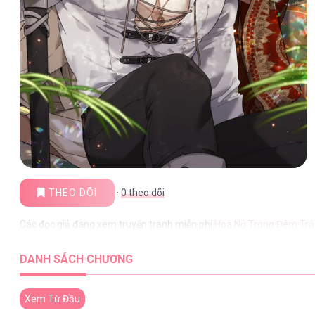
THEO DÕI
·
0
theo dõi
Các đọc giả đang xem truyện tranh miễn phí
Hoa Nở Trong Đêm Tr
DANH SÁCH CHƯƠNG
Xem Từ Đầu