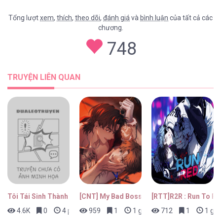
Tổng lượt
xem
,
thích
,
theo dõi
,
đánh giá
và
bình luận
của tất cả các
chương.
HEAVY RAIN [...] – Chap 15
748
TRUYỆN LIÊN QUAN
HEAVY RAIN [...] – Chap 14
HEAVY RAIN [...] – Chap 13
Tôi Tái Sinh Thành Tiểu Ác Long Của Hoàng Tử Điện Hạ
[CNT] My Bad Boss
[RTT]R2R : Run To Re
4.6K
0
4 phút trước
959
1
1 giờ trước
712
1
1 giờ