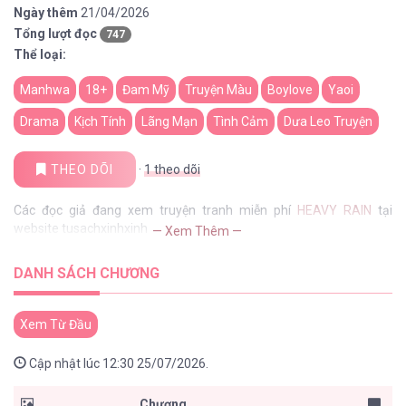
Ngày thêm
21/04/2026
Tổng lượt đọc
747
Thể loại:
Manhwa
18+
Đam Mỹ
Truyện Màu
Boylove
Yaoi
Drama
Kịch Tính
Lãng Mạn
Tình Cảm
Dưa Leo Truyện
THEO DÕI
·
1
theo dõi
Các đọc giả đang xem truyện tranh miễn phí
HEAVY RAIN
tại
website tusachxinhxinh
— Xem Thêm —
DANH SÁCH CHƯƠNG
Xem Từ Đầu
Cập nhật lúc 12:30 25/07/2026.
Chương