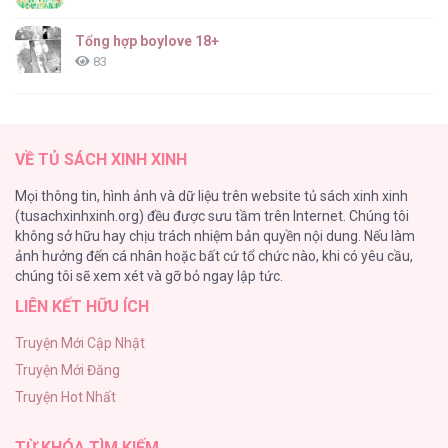
HEAVY RAIN [...] – Chap 5
Tổng hợp boylove 18+
83
TUYỂN TẬP: TRAI CÓ LỒN
82
HEAVY RAIN [...] – Chap 4
VỀ TỦ SÁCH XINH XINH
ONESHORT BÁI THIẾN
Mọi thông tin, hình ảnh và dữ liệu trên website tủ sách xinh xinh
82
(tusachxinhxinh.org) đều được sưu tầm trên Internet. Chúng tôi
không sở hữu hay chịu trách nhiệm bản quyền nội dung. Nếu làm
TUYỂN TẬP MANHWA BÍ MẬT CƠ THỂ
ảnh hưởng đến cá nhân hoặc bất cứ tổ chức nào, khi có yêu cầu,
74
HEAVY RAIN [...] – Chap 3
chúng tôi sẽ xem xét và gỡ bỏ ngay lập tức.
LIÊN KẾT HỮU ÍCH
Mối Tình Thầm Kín
59
Truyện Mới Cập Nhật
Truyện Mới Đăng
Căn Nhà Của Dị Nhân
Truyện Hot Nhất
56
HEAVY RAIN [...] – Chap 2
TỪ KHÓA TÌM KIẾM