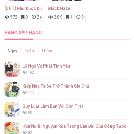
[CNT] Như Được Định Sẵn
Black Haze
572
0
2 giờ trước
2.8K
1
9 giờ trước
HEAVY RAIN [...] – Chap 8
BẢNG XẾP HẠNG
Ngày
Tuần
Tháng
HEAVY RAIN [...] – Chap 7
Lớ Ngớ Vớ Phải Tình Yêu
182
Kiếp Này Ta Sẽ Trở Thành Gia Chủ
115
HEAVY RAIN [...] – Chap 6
Quy Luật Làm Bạn Với Con Trai
90
Hầu Nữ Bị Nguyền Rủa Trong Lâu Đài Của Công Tước
83