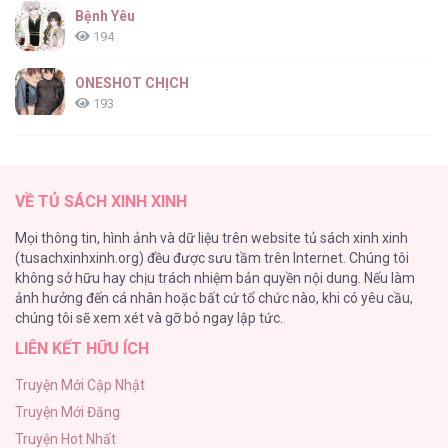
Bệnh Yêu
194
ONESHOT CHỊCH
193
Tổng hợp boylove 18+
187
VỀ TỦ SÁCH XINH XINH
Kiếp Này Ta Sẽ Trở Thành Gia Chủ
Mọi thông tin, hình ảnh và dữ liệu trên website tủ sách xinh xinh
184
(tusachxinhxinh.org) đều được sưu tầm trên Internet. Chúng tôi
không sở hữu hay chịu trách nhiệm bản quyền nội dung. Nếu làm
Cuộc Sống Sung Sướng Trong Tù
ảnh hưởng đến cá nhân hoặc bất cứ tổ chức nào, khi có yêu cầu,
140
chúng tôi sẽ xem xét và gỡ bỏ ngay lập tức.
LIÊN KẾT HỮU ÍCH
Đứa Nhỏ Không Phải Là Con Anh
132
Truyện Mới Cập Nhật
Truyện Mới Đăng
Mùa Xuân Hoa Nở
Truyện Hot Nhất
104