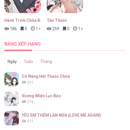
Hành Trình Chữa Bệnh Bám Chủ Của Cún Nhà Tôi
Tàn Thuốc
186
0
1 ngày trước
259
0
1 ngày trước
BẢNG XẾP HẠNG
Ngày
Tuần
Tháng
Cô Nàng Hết Thuốc Chữa
231
Vương Miện Lục Bảo
219
YÊU EM THÊM LẦN NỮA (LOVE ME AGAIN)
217