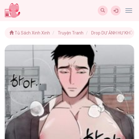
Togg
navig
Tủ Sách Xinh Xinh
Truyện Tranh
Drop DƯ ẢNH HƯ KHÔNG