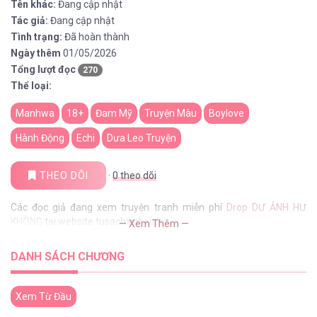
Tên khác:
Đang cập nhật
Tác giả:
Đang cập nhật
Tình trạng:
Đã hoàn thành
Ngày thêm
01/05/2026
Tổng lượt đọc
270
Thể loại:
Manhwa
18+
Đam Mỹ
Truyện Màu
Boylove
Hành Động
Echi
Dưa Leo Truyện
THEO DÕI
·
0
theo dõi
Các đọc giả đang xem truyện tranh miễn phí
Drop DƯ ẢNH HƯ
KHÔNG
tại website tusachxinhxinh
— Xem Thêm —
DANH SÁCH CHƯƠNG
Xem Từ Đầu