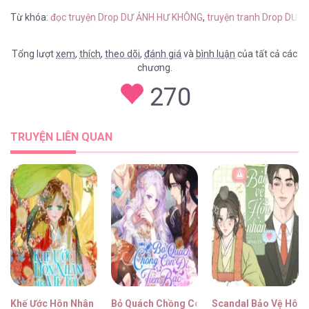
Từ khóa:
đọc truyện Drop DƯ ẢNH HƯ KHÔNG
,
truyện tranh Drop DƯ 
Tổng lượt
xem
,
thích
,
theo dõi
,
đánh giá
và
bình luận
của tất cả các
chương.
270
TRUYỆN LIÊN QUAN
Khế Ước Hôn Nhân Của Mẹ Tôi
Bỏ Quách Chồng Con Đi, Tiền Bạc Mới Là Tấ
Scandal Bảo Vệ Hôn 