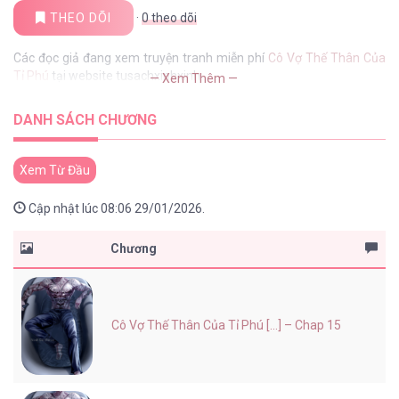
THEO DÕI
·
0
theo dõi
Các đọc giả đang xem truyện tranh miễn phí
Cô Vợ Thế Thân Của
Tỉ Phú
tại website tusachxinhxinh
— Xem Thêm —
DANH SÁCH CHƯƠNG
Xem Từ Đầu
Cập nhật lúc 08:06 29/01/2026.
Chương
Cô Vợ Thế Thân Của Tỉ Phú [...] – Chap 15