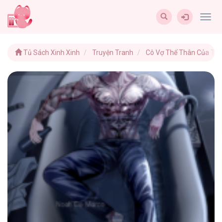
Togg
navig
Tủ Sách Xinh Xinh
Truyện Tranh
Cô Vợ Thế Thân Của Tỉ 