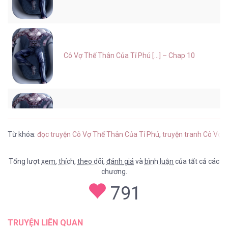
Cô Vợ Thế Thân Của Tỉ Phú [...] – Chap 10
Cô Vợ Thế Thân Của Tỉ Phú [...] – Chap 9
Từ khóa:
đọc truyện Cô Vợ Thế Thân Của Tỉ Phú
,
truyện tranh Cô Vợ 
Tổng lượt
xem
,
thích
,
theo dõi
,
đánh giá
và
bình luận
của tất cả các
chương.
Cô Vợ Thế Thân Của Tỉ Phú [...] – Chap 8
791
TRUYỆN LIÊN QUAN