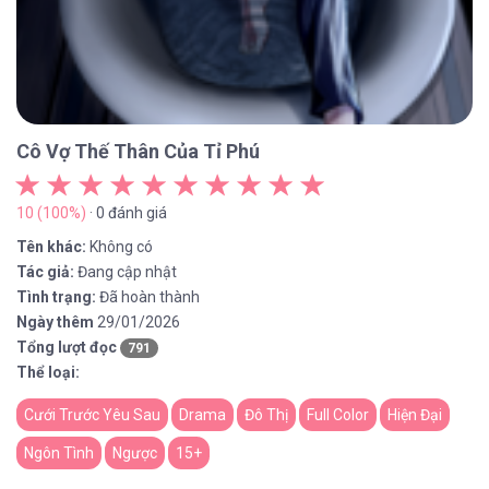
Cô Vợ Thế Thân Của Tỉ Phú
10 (100%)
· 0 đánh giá
Tên khác:
Không có
Tác giả:
Đang cập nhật
Tình trạng:
Đã hoàn thành
Ngày thêm
29/01/2026
Tổng lượt đọc
791
Thể loại:
Cưới Trước Yêu Sau
Drama
Đô Thị
Full Color
Hiện Đại
Ngôn Tình
Ngược
15+