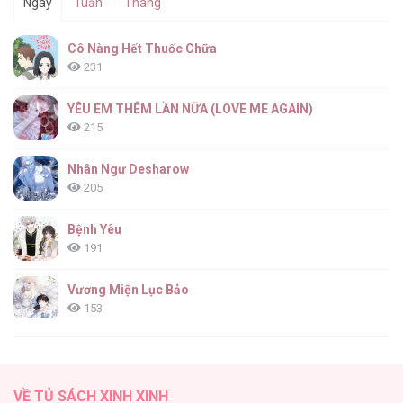
Ngày
Tuần
Tháng
Cô Vợ Thế Thân Của Tỉ Phú [...] – Chap 0
Cô Nàng Hết Thuốc Chữa
231
YÊU EM THÊM LẦN NỮA (LOVE ME AGAIN)
215
Nhân Ngư Desharow
205
Bệnh Yêu
191
Vương Miện Lục Bảo
153
Cuộc Sống Sung Sướng Trong Tù
139
VỀ TỦ SÁCH XINH XINH