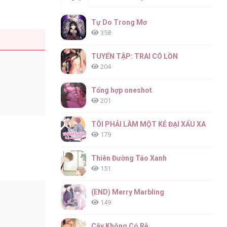
Tự Do Trong Mơ
358
TUYỂN TẬP: TRAI CÓ LỒN
204
Tổng hợp oneshot
201
TÔI PHẢI LÀM MỘT KẺ ĐẠI XẤU XA
179
Thiên Đường Táo Xanh
151
(END) Merry Marbling
149
Cây Không Có Rễ