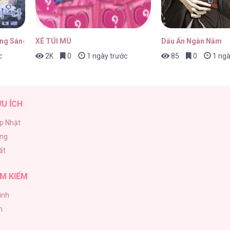
ăng Sáng
XÉ TÚI MÙ
Dấu Ấn Ngàn Năm
c
2K
0
1 ngày trước
85
0
1 ngà
ỮU ÍCH
p Nhật
ăng
ất
M KIẾM
inh
h