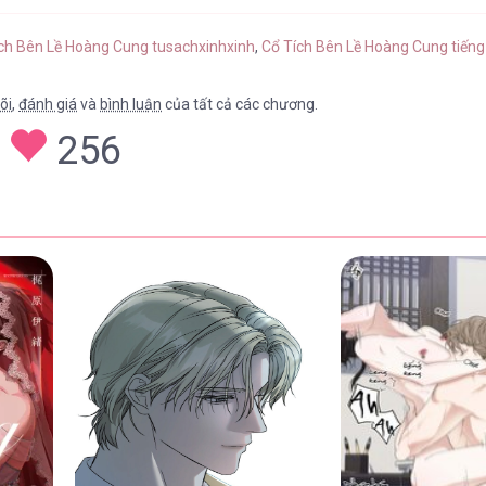
ích Bên Lề Hoàng Cung tusachxinhxinh
,
Cổ Tích Bên Lề Hoàng Cung tiếng
õi
,
đánh giá
và
bình luận
của tất cả các chương.
256