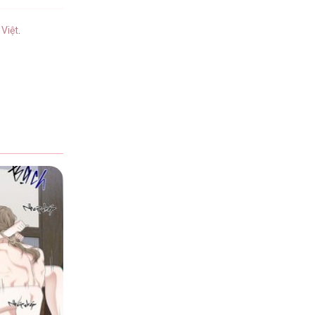
 Việt
.