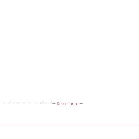
 Cung
tại website tusachxinhxinh
— Xem Thêm —