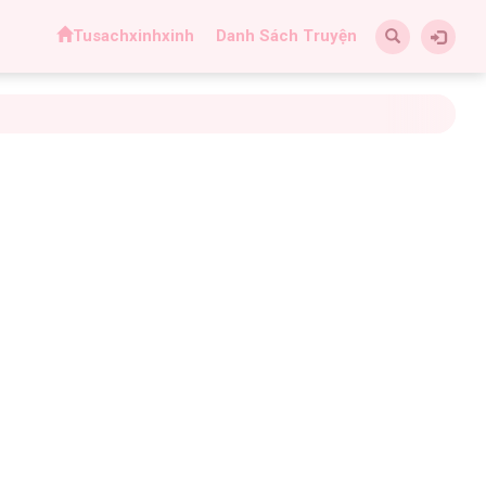
Tusachxinhxinh
Danh Sách Truyện