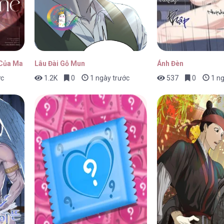
 Của Ma Vương Evelogia
Lâu Đài Gỗ Mun
Ánh Đèn
ớc
1.2K
0
1 ngày trước
537
0
1 ng