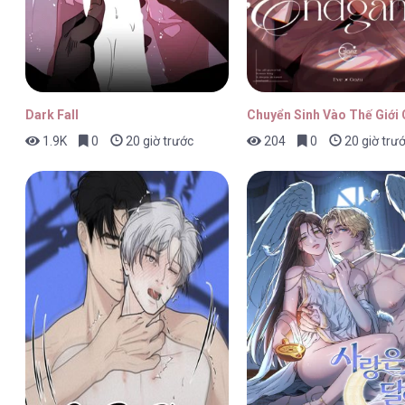
Dark Fall
Chuyển Sinh Vào Thế Giới
1.9K
0
20 giờ trước
204
0
20 giờ trư