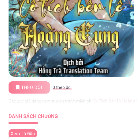
THEO DÕI
·
0
theo dõi
Các đọc giả đang xem truyện tranh miễn phí
Cổ Tích Bên Lề Hoàng
DANH SÁCH CHƯƠNG
Xem Từ Đầu