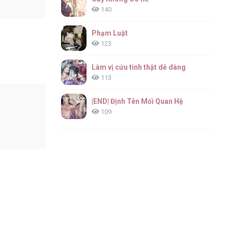
140
Phạm Luật
123
Làm vị cứu tinh thật dễ dàng
113
|END| Định Tên Mối Quan Hệ
109