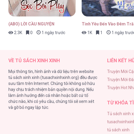
(ABO) LỜI CẦU NGUYỆN
Tình Yêu Đến Vào Đêm Tr
2.3K
0
1 ngày trước
1K
1
1 ngày trướ
VỀ TỦ SÁCH XINH XINH
LIÊN KẾT H
Mọi thông tin, hình ảnh và dữ liệu trên website
Truyện Mới Cậ
tủ sách xinh xinh (tusachxinhxinh.org) đều được
Truyện Mới Đ
sưu tầm trên Internet. Chúng tôi không sở hữu
Truyện Hot Nh
hay chịu trách nhiệm bản quyền nội dung. Nếu
làm ảnh hưởng đến cá nhân hoặc bất cứ tổ
chức nào, khi có yêu cầu, chúng tôi sẽ xem xét
TỪ KHÓA TÌ
và gỡ bỏ ngay lập tức.
Tủ sách xinh x
tusachxinhxin
tủ sách xinh