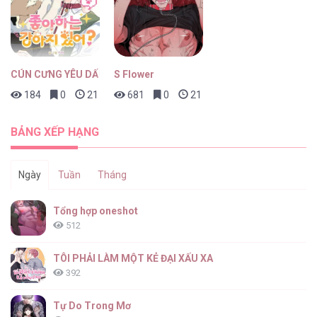
Cho 50k Couple Lộn Xộn [...] – Chap 92
CÚN CƯNG YÊU DẤU
S Flower
184
0
21 giờ trước
681
0
21 giờ trước
Cho 50k Couple Lộn Xộn [...] – Chap 91
BẢNG XẾP HẠNG
Ngày
Tuần
Tháng
Cho 50k Couple Lộn Xộn [...] – Chap 90
Tổng hợp oneshot
512
TÔI PHẢI LÀM MỘT KẺ ĐẠI XẤU XA
392
Cho 50k Couple Lộn Xộn [...] – Chap 89
Tự Do Trong Mơ