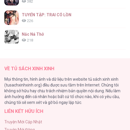
382
TUYỂN TẬP: TRAI CÓ LỒN
226
Cho 50k Couple Lộn Xộn [...] – Chap 88
Nắc Ná Thở
218
Nhân Ngư Desharow
205
Cho 50k Couple Lộn Xộn [...] – Chap 87.2
VỀ TỦ SÁCH XINH XINH
Cây Không Có Rễ
Mọi thông tin, hình ảnh và dữ liệu trên website tủ sách xinh xinh
191
(tusachxinhxinh.org) đều được sưu tầm trên Internet. Chúng tôi
không sở hữu hay chịu trách nhiệm bản quyền nội dung. Nếu làm
Làm vị cứu tinh thật dễ dàng
ảnh hưởng đến cá nhân hoặc bất cứ tổ chức nào, khi có yêu cầu,
186
Cho 50k Couple Lộn Xộn [...] – Chap 87.1
chúng tôi sẽ xem xét và gỡ bỏ ngay lập tức.
LIÊN KẾT HỮU ÍCH
Thiên Đường Táo Xanh
156
Truyện Mới Cập Nhật
Truyện Mới Đăng