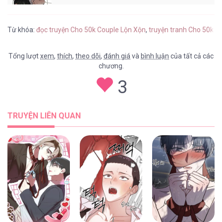
Cho 50k Couple Lộn Xộn [...] – Chap 97
Từ khóa:
đọc truyện Cho 50k Couple Lộn Xộn
,
truyện tranh Cho 50k C
Tổng lượt
xem
,
thích
,
theo dõi
,
đánh giá
và
bình luận
của tất cả các
chương.
Cho 50k Couple Lộn Xộn [...] – Chap 96
3
TRUYỆN LIÊN QUAN
Cho 50k Couple Lộn Xộn [...] – Chap 95.3
Cho 50k Couple Lộn Xộn [...] – Chap 95.2