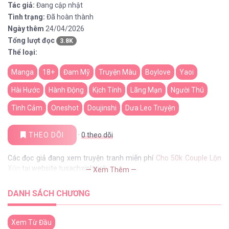
Tác giả:
Đang cập nhật
Tình trạng:
Đã hoàn thành
Ngày thêm
24/04/2026
Tổng lượt đọc
3.8K
Thể loại:
Manga
18+
Đam Mỹ
Truyện Màu
Boylove
Yaoi
Hài Hước
Hành Động
Kịch Tính
Lãng Mạn
Người Thú
Tình Cảm
Oneshot
Doujinshi
Dưa Leo Truyện
THEO DÕI
·
0
theo dõi
Các đọc giả đang xem truyện tranh miễn phí
Cho 50k Couple Lộn
Xộn
tại website tusachxinhxinh
— Xem Thêm —
DANH SÁCH CHƯƠNG
Xem Từ Đầu