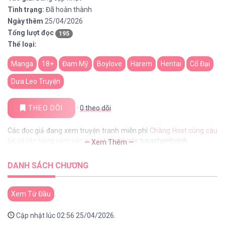
Tình trạng:
Đã hoàn thành
Ngày thêm
25/04/2026
Tổng lượt đọc
195
Thể loại:
Manga
18+
Đam Mỹ
Boylove
Harem
Hentai
Cổ Đại
Dưa Leo Truyện
THEO DÕI
·
0
theo dõi
Các đọc giả đang xem truyện tranh miễn phí
Chàng Host cùng cậu
bé và tên hàng xóm xảo quyệt
tại website tusachxinhxinh
— Xem Thêm —
DANH SÁCH CHƯƠNG
Xem Từ Đầu
Cập nhật lúc 02:56 25/04/2026.