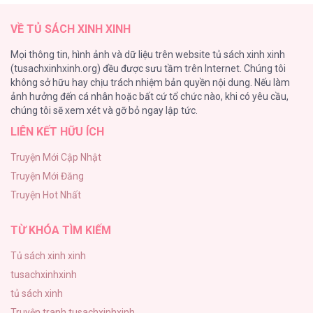
89
VỀ TỦ SÁCH XINH XINH
Tự Do Trong Mơ
Mọi thông tin, hình ảnh và dữ liệu trên website tủ sách xinh xinh
75
(tusachxinhxinh.org) đều được sưu tầm trên Internet. Chúng tôi
không sở hữu hay chịu trách nhiệm bản quyền nội dung. Nếu làm
Vương Miện Lục Bảo
ảnh hưởng đến cá nhân hoặc bất cứ tổ chức nào, khi có yêu cầu,
75
chúng tôi sẽ xem xét và gỡ bỏ ngay lập tức.
LIÊN KẾT HỮU ÍCH
Chào Mừng Đến Với Văn Hóa Milf
70
Truyện Mới Cập Nhật
Truyện Mới Đăng
ONESHOT CHỊCH
Truyện Hot Nhất
68
TỪ KHÓA TÌM KIẾM
Tủ sách xinh xinh
tusachxinhxinh
tủ sách xinh
Truyện tranh tusachxinhxinh