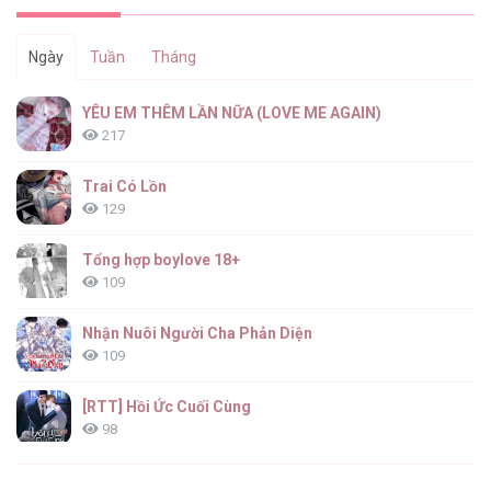
Ngày
Tuần
Tháng
YÊU EM THÊM LẦN NỮA (LOVE ME AGAIN)
217
Trai Có Lồn
129
Tổng hợp boylove 18+
109
Nhận Nuôi Người Cha Phản Diện
109
[RTT] Hồi Ức Cuối Cùng
98
Vết Tích Của Ánh Dương