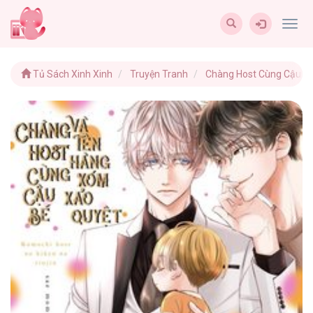
Togg
navig
Tủ Sách Xinh Xinh
Truyện Tranh
Chàng Host Cùng Cậu B