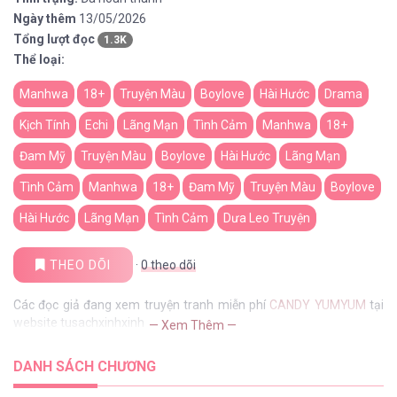
Ngày thêm
13/05/2026
Tổng lượt đọc
1.3K
Thể loại:
Manhwa
18+
Truyện Màu
Boylove
Hài Hước
Drama
Kịch Tính
Echi
Lãng Mạn
Tình Cảm
Manhwa
18+
Đam Mỹ
Truyện Màu
Boylove
Hài Hước
Lãng Mạn
Tình Cảm
Manhwa
18+
Đam Mỹ
Truyện Màu
Boylove
Hài Hước
Lãng Mạn
Tình Cảm
Dưa Leo Truyện
THEO DÕI
·
0
theo dõi
Các đọc giả đang xem truyện tranh miễn phí
CANDY YUMYUM
tại
website tusachxinhxinh
— Xem Thêm —
DANH SÁCH CHƯƠNG