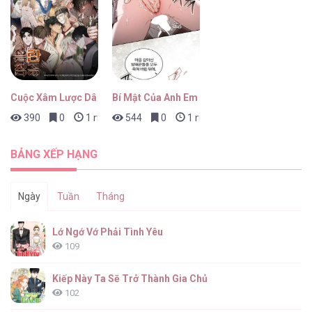
CANDY YUMYUM [...] – Chap 31
Cuộc Xâm Lược Dâm Đãng
Bí Mật Của Anh Em Quý Tộc
390
0
1 ngày trước
544
0
1 ngày trước
CANDY YUMYUM [...] – Chap 30
BẢNG XẾP HẠNG
Ngày
Tuần
Tháng
CANDY YUMYUM [...] – Chap 29
Lớ Ngớ Vớ Phải Tình Yêu
109
Kiếp Này Ta Sẽ Trở Thành Gia Chủ
102