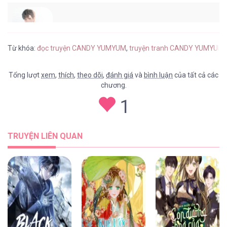
CANDY YUMYUM [...] – Chap 38
Từ khóa:
đọc truyện CANDY YUMYUM
,
truyện tranh CANDY YUMYUM t
Tổng lượt
xem
,
thích
,
theo dõi
,
đánh giá
và
bình luận
của tất cả các
chương.
CANDY YUMYUM [...] – Chap 37
1
TRUYỆN LIÊN QUAN
CANDY YUMYUM [...] – Chap 36