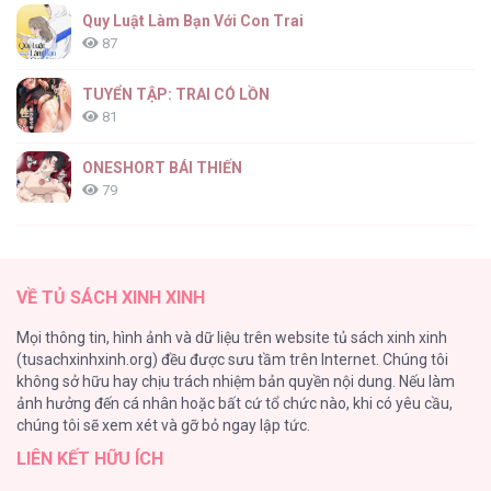
CANDY YUMYUM [...] – Chap 28
Quy Luật Làm Bạn Với Con Trai
87
TUYỂN TẬP: TRAI CÓ LỒN
81
CANDY YUMYUM [...] – Chap 27
ONESHORT BÁI THIẾN
79
Tổng hợp boylove 18+
75
CANDY YUMYUM [...] – Chap 26
VỀ TỦ SÁCH XINH XINH
TUYỂN TẬP MANHWA BÍ MẬT CƠ THỂ
Mọi thông tin, hình ảnh và dữ liệu trên website tủ sách xinh xinh
72
(tusachxinhxinh.org) đều được sưu tầm trên Internet. Chúng tôi
không sở hữu hay chịu trách nhiệm bản quyền nội dung. Nếu làm
Hầu Nữ Bị Nguyền Rủa Trong Lâu Đài Của Công Tước
ảnh hưởng đến cá nhân hoặc bất cứ tổ chức nào, khi có yêu cầu,
68
CANDY YUMYUM [...] – Chap 25
chúng tôi sẽ xem xét và gỡ bỏ ngay lập tức.
LIÊN KẾT HỮU ÍCH
CẨN THẬN TRĂNG TRÒN THÁNG 3 ĐẤY
51