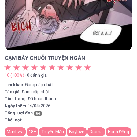
CẠM BẪY CHUỖI TRUYỆN NGẮN
10 (100%)
· 0 đánh giá
Tên khác:
Đang cập nhật
Tác giả:
Đang cập nhật
Tình trạng:
Đã hoàn thành
Ngày thêm
24/04/2026
Tổng lượt đọc
64
Thể loại:
Manhwa
18+
Truyện Màu
Boylove
Drama
Hành Động