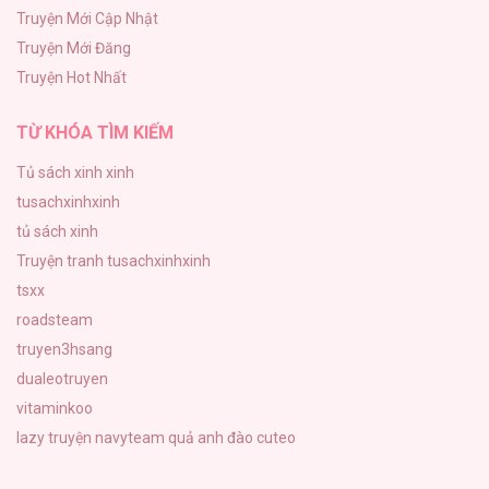
118
Truyện Mới Cập Nhật
Truyện Mới Đăng
Mùa Xuân Hoa Nở
Truyện Hot Nhất
103
TỪ KHÓA TÌM KIẾM
Tủ sách xinh xinh
tusachxinhxinh
tủ sách xinh
Truyện tranh tusachxinhxinh
tsxx
roadsteam
truyen3hsang
dualeotruyen
vitaminkoo
lazy truyện
navyteam
quả anh đào cuteo