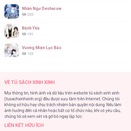
Nhân Ngư Desharow
205
Bệnh Yêu
191
Vương Miện Lục Bảo
153
Cuộc Sống Sung Sướng Trong Tù
139
VỀ TỦ SÁCH XINH XINH
Đứa Nhỏ Không Phải Là Con Anh
Mọi thông tin, hình ảnh và dữ liệu trên website tủ sách xinh xinh
132
(tusachxinhxinh.org) đều được sưu tầm trên Internet. Chúng tôi
không sở hữu hay chịu trách nhiệm bản quyền nội dung. Nếu làm
ONESHOT CHỊCH
ảnh hưởng đến cá nhân hoặc bất cứ tổ chức nào, khi có yêu cầu,
118
chúng tôi sẽ xem xét và gỡ bỏ ngay lập tức.
LIÊN KẾT HỮU ÍCH
Kiếp Này Ta Sẽ Trở Thành Gia Chủ