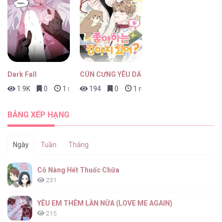
Dark Fall
CÚN CƯNG YÊU DẤU
1.9K
0
1 ngày trước
194
0
1 ngày trước
BẢNG XẾP HẠNG
Ngày
Tuần
Tháng
Cô Nàng Hết Thuốc Chữa
231
YÊU EM THÊM LẦN NỮA (LOVE ME AGAIN)
215