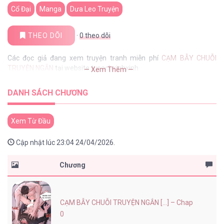
Cổ Đại
Manga
Dưa Leo Truyện
THEO DÕI
·
0
theo dõi
Các đọc giả đang xem truyện tranh miễn phí
CẠM BẪY CHUỖI
TRUYỆN NGẮN
tại website tusachxinhxinh
— Xem Thêm —
DANH SÁCH CHƯƠNG
Xem Từ Đầu
Cập nhật lúc 23:04 24/04/2026.
Chương
CẠM BẪY CHUỖI TRUYỆN NGẮN [...] – Chap
0