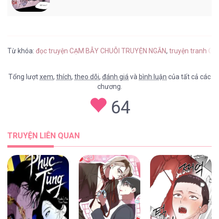
Từ khóa:
đọc truyện CẠM BẪY CHUỖI TRUYỆN NGẮN
,
truyện tranh C
Tổng lượt
xem
,
thích
,
theo dõi
,
đánh giá
và
bình luận
của tất cả các
chương.
64
TRUYỆN LIÊN QUAN