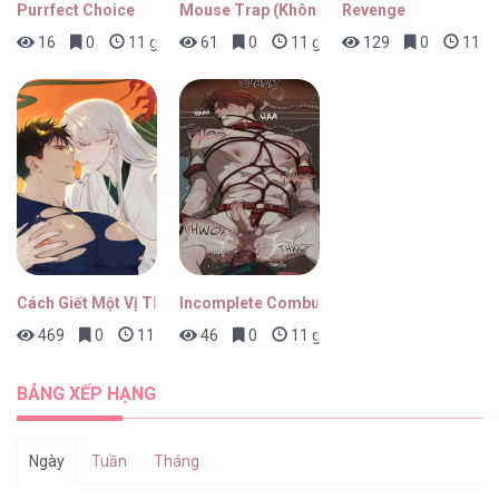
Purrfect Choice
Mouse Trap (Không Che)
Revenge
16
0
11 giờ trước
61
0
11 giờ trước
129
0
11 gi
Cách Giết Một Vị Thân
Incomplete Combustion
469
0
11 giờ trước
46
0
11 giờ trước
BẢNG XẾP HẠNG
Ngày
Tuần
Tháng