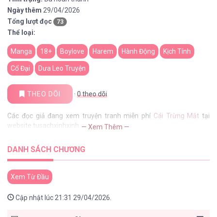
Ngày thêm
29/04/2026
Tổng lượt đọc
73
Thể loại:
Manga
18+
Boylove
Harem
Hành Động
Kịch Tính
Cổ Đại
Dưa Leo Truyện
THEO DÕI
·
0
theo dõi
Các đọc giả đang xem truyện tranh miễn phí
Cái Trừng Mắt
tại
website tusachxinhxinh
— Xem Thêm —
DANH SÁCH CHƯƠNG
Xem Từ Đầu
Cập nhật lúc 21:31 29/04/2026.