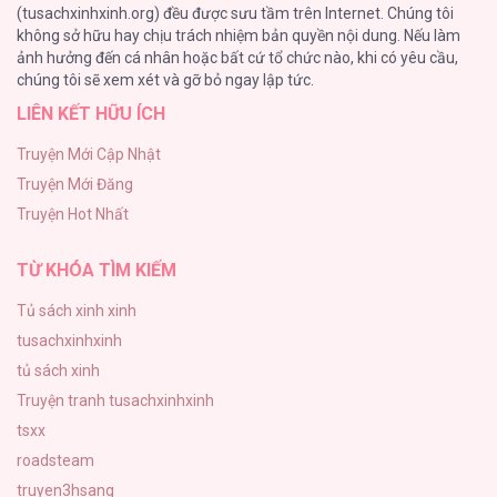
(tusachxinhxinh.org) đều được sưu tầm trên Internet. Chúng tôi
không sở hữu hay chịu trách nhiệm bản quyền nội dung. Nếu làm
Cash Or Credit
ảnh hưởng đến cá nhân hoặc bất cứ tổ chức nào, khi có yêu cầu,
44
chúng tôi sẽ xem xét và gỡ bỏ ngay lập tức.
LIÊN KẾT HỮU ÍCH
BÌNH MINH CHIA CẮT BÓNG ĐÊM
38
Truyện Mới Cập Nhật
Truyện Mới Đăng
ONESHOT CHỊCH VỒN CHỊCH VÃ
Truyện Hot Nhất
31
TỪ KHÓA TÌM KIẾM
Tủ sách xinh xinh
tusachxinhxinh
tủ sách xinh
Truyện tranh tusachxinhxinh
tsxx
roadsteam
truyen3hsang