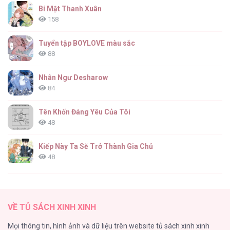
Bí Mật Thanh Xuân
158
Tuyển tập BOYLOVE màu sắc
88
Nhân Ngư Desharow
84
Tên Khốn Đáng Yêu Của Tôi
48
Kiếp Này Ta Sẽ Trở Thành Gia Chủ
48
Cách Khiến Phu Quân Đứng Về Phía Tôi
47
VỀ TỦ SÁCH XINH XINH
Vạch giới hạn
Mọi thông tin, hình ảnh và dữ liệu trên website tủ sách xinh xinh
44