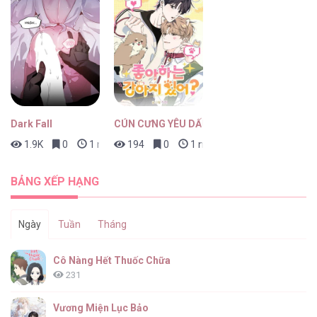
Cách Giết Một Vị Thân [...] – Chap 1
Dark Fall
CÚN CƯNG YÊU DẤU
1.9K
0
1 ngày trước
194
0
1 ngày trước
BẢNG XẾP HẠNG
Ngày
Tuần
Tháng
Cô Nàng Hết Thuốc Chữa
231
Vương Miện Lục Bảo