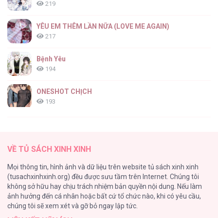
219
YÊU EM THÊM LẦN NỮA (LOVE ME AGAIN)
217
Bệnh Yêu
194
ONESHOT CHỊCH
193
Tổng hợp boylove 18+
187
VỀ TỦ SÁCH XINH XINH
Kiếp Này Ta Sẽ Trở Thành Gia Chủ
Mọi thông tin, hình ảnh và dữ liệu trên website tủ sách xinh xinh
184
(tusachxinhxinh.org) đều được sưu tầm trên Internet. Chúng tôi
không sở hữu hay chịu trách nhiệm bản quyền nội dung. Nếu làm
Cuộc Sống Sung Sướng Trong Tù
ảnh hưởng đến cá nhân hoặc bất cứ tổ chức nào, khi có yêu cầu,
140
chúng tôi sẽ xem xét và gỡ bỏ ngay lập tức.