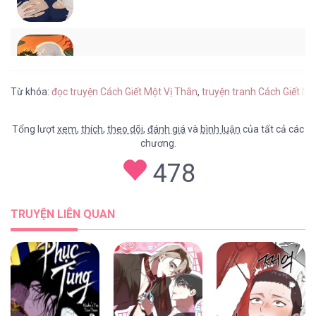
Cách Giết Một Vị Thân [...] – Chap 8
Từ khóa:
đọc truyện Cách Giết Một Vị Thân
,
truyện tranh Cách Giết Mộ
Tổng lượt
xem
,
thích
,
theo dõi
,
đánh giá
và
bình luận
của tất cả các
chương.
Cách Giết Một Vị Thân [...] – Chap 7
478
TRUYỆN LIÊN QUAN
Cách Giết Một Vị Thân [...] – Chap 6