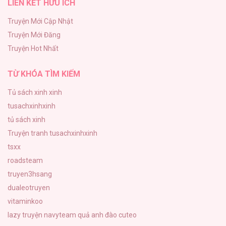
LIÊN KẾT HỮU ÍCH
Đứa Nhỏ Không Phải Là Con Anh
132
Truyện Mới Cập Nhật
Truyện Mới Đăng
Mùa Xuân Hoa Nở
Truyện Hot Nhất
104
TỪ KHÓA TÌM KIẾM
Tủ sách xinh xinh
tusachxinhxinh
tủ sách xinh
Truyện tranh tusachxinhxinh
tsxx
roadsteam
truyen3hsang
dualeotruyen
vitaminkoo
lazy truyện
navyteam
quả anh đào cuteo