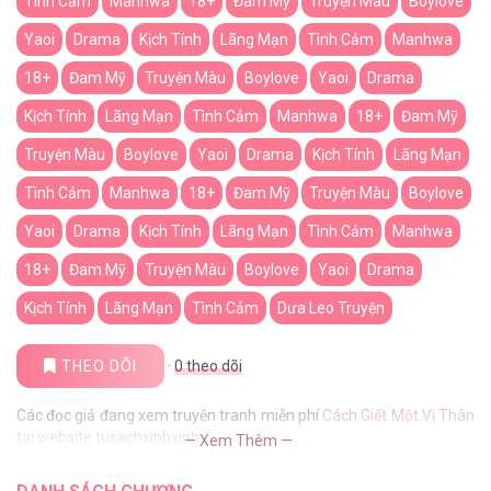
Tình Cảm
Manhwa
18+
Đam Mỹ
Truyện Màu
Boylove
Yaoi
Drama
Kịch Tính
Lãng Mạn
Tình Cảm
Manhwa
18+
Đam Mỹ
Truyện Màu
Boylove
Yaoi
Drama
Kịch Tính
Lãng Mạn
Tình Cảm
Manhwa
18+
Đam Mỹ
Truyện Màu
Boylove
Yaoi
Drama
Kịch Tính
Lãng Mạn
Tình Cảm
Manhwa
18+
Đam Mỹ
Truyện Màu
Boylove
Yaoi
Drama
Kịch Tính
Lãng Mạn
Tình Cảm
Manhwa
18+
Đam Mỹ
Truyện Màu
Boylove
Yaoi
Drama
Kịch Tính
Lãng Mạn
Tình Cảm
Dưa Leo Truyện
THEO DÕI
·
0
theo dõi
Các đọc giả đang xem truyện tranh miễn phí
Cách Giết Một Vị Thân
tại website tusachxinhxinh
— Xem Thêm —