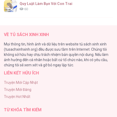
Chap 68
Quy Luật Làm Bạn Với Con Trai
60
Fan cuồng Boylove bị triệu hồi tới một thế giới lạ
57
Búp Măng Hư Và Đối Tác Hoàn Hảo [...] –
VỀ TỦ SÁCH XINH XINH
Chap 67
Lớ Ngớ Vớ Phải Tình Yêu
Mọi thông tin, hình ảnh và dữ liệu trên website tủ sách xinh xinh
50
(tusachxinhxinh.org) đều được sưu tầm trên Internet. Chúng tôi
không sở hữu hay chịu trách nhiệm bản quyền nội dung. Nếu làm
Tuyển Tập Manhwa Ngắn Bạo Dăm
ảnh hưởng đến cá nhân hoặc bất cứ tổ chức nào, khi có yêu cầu,
44
Búp Măng Hư Và Đối Tác Hoàn Hảo [...] –
chúng tôi sẽ xem xét và gỡ bỏ ngay lập tức.
Chap 66
LIÊN KẾT HỮU ÍCH
CẨN THẬN TRĂNG TRÒN THÁNG 3 ĐẤY
43
Truyện Mới Cập Nhật
Truyện Mới Đăng
Con Tim Rung Động
Búp Măng Hư Và Đối Tác Hoàn Hảo [...] –
Truyện Hot Nhất
41
Chap 65
TỪ KHÓA TÌM KIẾM