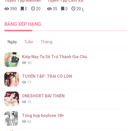
Tuyển Tập Manhwa Ngắn Nhân Thú
Tuyển Tập Cấm Xuất Tinh
390
0
20 giờ trước
35
0
20 giờ trước
Búp Măng Hư Và Đối Tác Hoàn Hảo [...] –
Chap 71
BẢNG XẾP HẠNG
Ngày
Tuần
Tháng
Búp Măng Hư Và Đối Tác Hoàn Hảo [...] –
Kiếp Này Ta Sẽ Trở Thành Gia Chủ
Chap 70
90
TUYỂN TẬP: TRAI CÓ LỒN
77
Búp Măng Hư Và Đối Tác Hoàn Hảo [...] –
Chap 69
ONESHORT BÁI THIẾN
73
Tổng hợp boylove 18+
63
Búp Măng Hư Và Đối Tác Hoàn Hảo [...] –