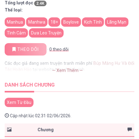
Tổng lượt đọc
2.4K
Thể loại:
Manhua
Manhwa
18+
Boylove
Kịch Tính
Lãng Mạn
Tình Cảm
Dưa Leo Truyện
THEO DÕI
·
0
theo dõi
Các đọc giả đang xem truyện tranh miễn phí
Búp Măng Hư Và Đối
Tác Hoàn Hảo
tại website tusachxinhxinh
— Xem Thêm —
DANH SÁCH CHƯƠNG
Xem Từ Đầu
Cập nhật lúc 02:31 02/06/2026.
Chương