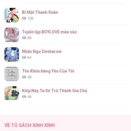
Bí Mật Thanh Xuân
158
Tuyển tập BOYLOVE màu sắc
88
Nhân Ngư Desharow
84
Tên Khốn Đáng Yêu Của Tôi
48
Kiếp Này Ta Sẽ Trở Thành Gia Chủ
48
Cách Khiến Phu Quân Đứng Về Phía Tôi
47
VỀ TỦ SÁCH XINH XINH
Vạch giới hạn