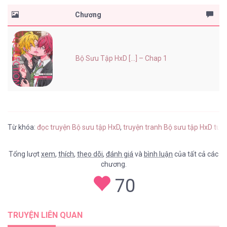
Chương
Bộ Sưu Tập HxD [...] – Chap 1
Từ khóa:
đọc truyện Bộ sưu tập HxD
,
truyện tranh Bộ sưu tập HxD tus
Tổng lượt
xem
,
thích
,
theo dõi
,
đánh giá
và
bình luận
của tất cả các
chương.
70
TRUYỆN LIÊN QUAN