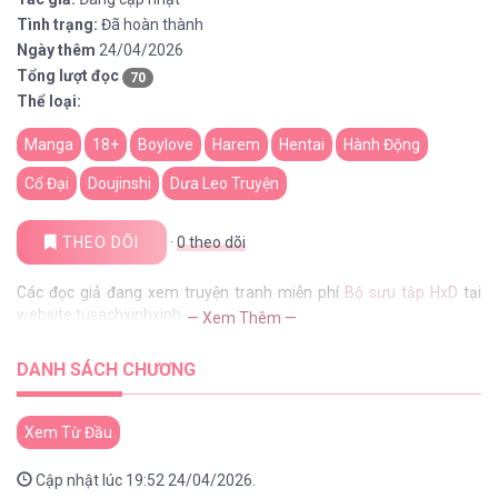
Tình trạng:
Đã hoàn thành
Ngày thêm
24/04/2026
Tổng lượt đọc
70
Thể loại:
Manga
18+
Boylove
Harem
Hentai
Hành Động
Cổ Đại
Doujinshi
Dưa Leo Truyện
THEO DÕI
·
0
theo dõi
Các đọc giả đang xem truyện tranh miễn phí
Bộ sưu tập HxD
tại
website tusachxinhxinh
— Xem Thêm —
DANH SÁCH CHƯƠNG
Xem Từ Đầu
Cập nhật lúc 19:52 24/04/2026.