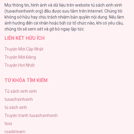
Mọi thông tin, hình ảnh và dữ liệu trên website tủ sách xinh xinh
44
(tusachxinhxinh.org) đều được sưu tầm trên Internet. Chúng tôi
không sở hữu hay chịu trách nhiệm bản quyền nội dung. Nếu làm
Cash Or Credit
ảnh hưởng đến cá nhân hoặc bất cứ tổ chức nào, khi có yêu cầu,
44
chúng tôi sẽ xem xét và gỡ bỏ ngay lập tức.
LIÊN KẾT HỮU ÍCH
BÌNH MINH CHIA CẮT BÓNG ĐÊM
38
Truyện Mới Cập Nhật
Truyện Mới Đăng
ONESHOT CHỊCH VỒN CHỊCH VÃ
Truyện Hot Nhất
31
TỪ KHÓA TÌM KIẾM
Tủ sách xinh xinh
tusachxinhxinh
tủ sách xinh
Truyện tranh tusachxinhxinh
tsxx
roadsteam