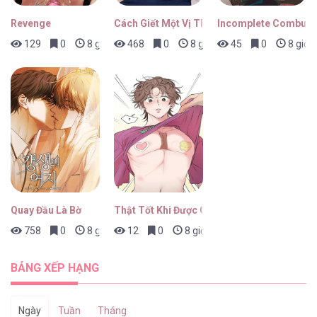
Revenge
Cách Giết Một Vị Thân
Incomplete Combust
129
0
8 giờ trước
468
0
8 giờ trước
45
0
8 giờ 
Quay Đầu Là Bờ
Thật Tốt Khi Được Gặp Em
758
0
8 giờ trước
12
0
8 giờ trước
BẢNG XẾP HẠNG
Ngày
Tuần
Tháng