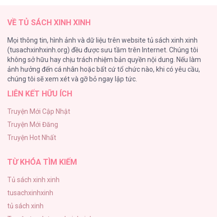
61
(ABO) CÁI BẪY CỦA DỤC VỌNG [...] – Chap
VỀ TỦ SÁCH XINH XINH
60
CẨN THẬN TRĂNG TRÒN THÁNG 3 ĐẤY
Mọi thông tin, hình ảnh và dữ liệu trên website tủ sách xinh xinh
51
(tusachxinhxinh.org) đều được sưu tầm trên Internet. Chúng tôi
không sở hữu hay chịu trách nhiệm bản quyền nội dung. Nếu làm
Bí Mật Thanh Xuân
ảnh hưởng đến cá nhân hoặc bất cứ tổ chức nào, khi có yêu cầu,
51
(ABO) CÁI BẪY CỦA DỤC VỌNG [...] – Chap
chúng tôi sẽ xem xét và gỡ bỏ ngay lập tức.
59
LIÊN KẾT HỮU ÍCH
Ảo Mộng tình yêu
48
Truyện Mới Cập Nhật
Truyện Mới Đăng
Con Tim Rung Động
(ABO) CÁI BẪY CỦA DỤC VỌNG [...] – Chap
Truyện Hot Nhất
47
58
TỪ KHÓA TÌM KIẾM
Tủ sách xinh xinh
tusachxinhxinh
(ABO) CÁI BẪY CỦA DỤC VỌNG [...] – Chap
tủ sách xinh
57