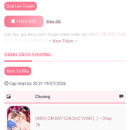
Dưa Leo Truyện
THEO DÕI
·
theo dõi
Các đọc giả đang xem truyện tranh miễn phí
(ABO) CÁI BẪY CỦA
DỤC VỌNG
tại website tusachxinhxinh
— Xem Thêm —
DANH SÁCH CHƯƠNG
Xem Từ Đầu
Cập nhật lúc 20:31 19/07/2026.
Chương
(ABO) CÁI BẪY CỦA DỤC VỌNG [...] – Chap
78