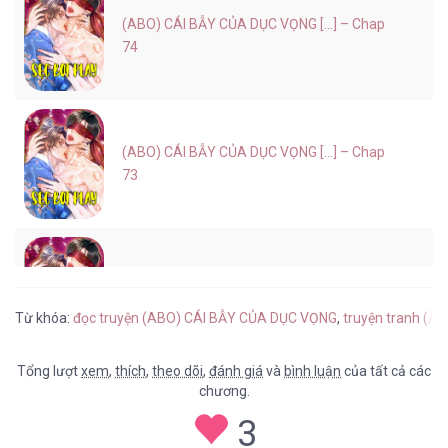
(ABO) CÁI BẪY CỦA DỤC VỌNG [...] – Chap
74
(ABO) CÁI BẪY CỦA DỤC VỌNG [...] – Chap
73
(ABO) CÁI BẪY CỦA DỤC VỌNG [...] – Chap
72
Từ khóa:
đọc truyện (ABO) CÁI BẪY CỦA DỤC VỌNG
,
truyện tranh (A
Tổng lượt
xem
,
thích
,
theo dõi
,
đánh giá
và
bình luận
của tất cả các
chương.
(ABO) CÁI BẪY CỦA DỤC VỌNG [...] – Chap
3
71