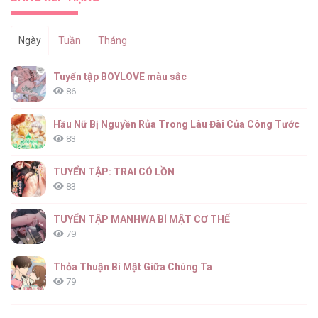
Ngày
Tuần
Tháng
(ABO) CÁI BẪY CỦA DỤC VỌNG [...] – Chap
Tuyển tập BOYLOVE màu sắc
63
86
Hầu Nữ Bị Nguyền Rủa Trong Lâu Đài Của Công Tước
83
(ABO) CÁI BẪY CỦA DỤC VỌNG [...] – Chap
62
TUYỂN TẬP: TRAI CÓ LỒN
83
TUYỂN TẬP MANHWA BÍ MẬT CƠ THỂ
79
(ABO) CÁI BẪY CỦA DỤC VỌNG [...] – Chap
61
Thỏa Thuận Bí Mật Giữa Chúng Ta
79
Căn Nhà Của Dị Nhân