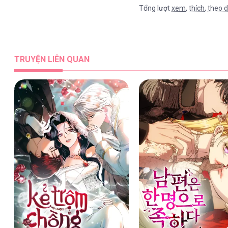
Tổng lượt
xem
,
thích
,
theo d
TRUYỆN LIÊN QUAN