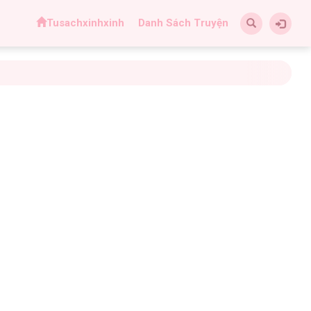
Tusachxinhxinh
Danh Sách Truyện