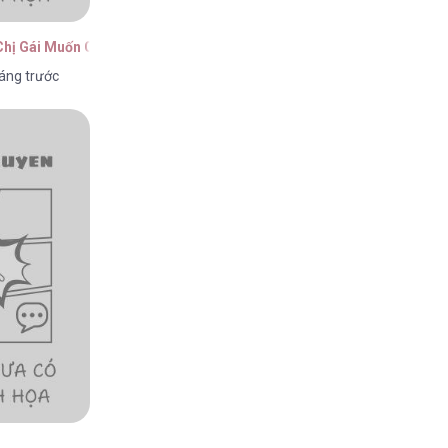
Chị Gái Muốn Cướp Lấy Vị Hôn Phu Của Tôi
áng trước