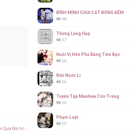
6
BÌNH MINH CHIA CẮT BÓNG ĐÊM
38
Thung Lũng Hẹp
27
6
Nuôi Vị Hôn Phu Bằng Tiền Bạc
26
Rổn Nước Lì
26
6
Tuyển Tập Manhwa Côn Trùng
26
Phạm Luật
25
ôi Qua Đời tiếng Việt
.