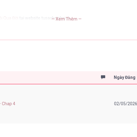
Tôi Qua Đời
tại website tusachxinhxinh
— Xem Thêm —
Ngày Đăng
] – Chap 4
02/05/202