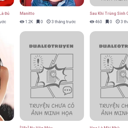
Là Đủ
Manitto
Sau Khi Trùng Sinh 
rước
1.2K
0
3 tháng trước
460
0
3 th
[18+] Nụ Hôn Máu
Hoa Là Mồi Nhử