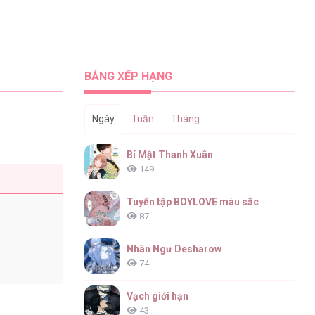
BẢNG XẾP HẠNG
Ngày
Tuần
Tháng
Bí Mật Thanh Xuân
149
Tuyển tập BOYLOVE màu sắc
87
6
Nhân Ngư Desharow
74
Vạch giới hạn
43