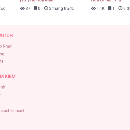
ước
87
0
3 tháng trước
1.1K
1
3 t
ỮU ÍCH
p Nhật
ăng
ất
M KIẾM
inh
h
tusachxinhxinh