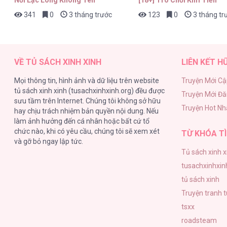
341
0
3 tháng trước
123
0
3 tháng tr
VỀ TỦ SÁCH XINH XINH
LIÊN KẾT H
Mọi thông tin, hình ảnh và dữ liệu trên website
Truyện Mới Cậ
tủ sách xinh xinh (tusachxinhxinh.org) đều được
Truyện Mới Đ
sưu tầm trên Internet. Chúng tôi không sở hữu
Truyện Hot Nh
hay chịu trách nhiệm bản quyền nội dung. Nếu
làm ảnh hưởng đến cá nhân hoặc bất cứ tổ
chức nào, khi có yêu cầu, chúng tôi sẽ xem xét
TỪ KHÓA TÌ
và gỡ bỏ ngay lập tức.
Tủ sách xinh x
tusachxinhxin
tủ sách xinh
Truyện tranh 
tsxx
roadsteam