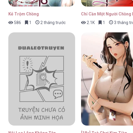
Kẻ Trộm Chồng
Chỉ Cần Một Người Chồng 
586
1
2 tháng trước
2.1K
1
3 tháng t
Nỗi Lạc Lõng Không Tên
[18+] Trò Chơi Kim Tiền