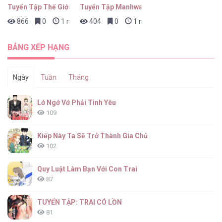
Tuyển Tập Thế Giới ABO
Tuyển Tập Manhwa Ngắn Nhân Thú
866
0
1 ngày trước
404
0
1 ngày trước
Văn Phòng Không Lãng Mạn [...] – Chap 18
BẢNG XẾP HẠNG
Ngày
Tuần
Tháng
Văn Phòng Không Lãng Mạn [...] – Chap 17
Lớ Ngớ Vớ Phải Tình Yêu
109
Kiếp Này Ta Sẽ Trở Thành Gia Chủ
102
Văn Phòng Không Lãng Mạn [...] – Chap 16
Quy Luật Làm Bạn Với Con Trai
87
TUYỂN TẬP: TRAI CÓ LỒN
81