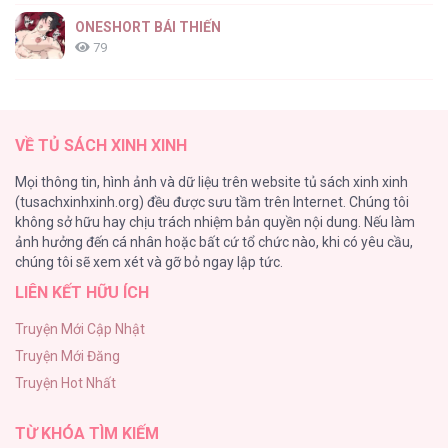
Văn Phòng Không Lãng Mạn [...] – Chap 15
ONESHORT BÁI THIẾN
79
Tổng hợp boylove 18+
75
Văn Phòng Không Lãng Mạn [...] – Chap 14
VỀ TỦ SÁCH XINH XINH
TUYỂN TẬP MANHWA BÍ MẬT CƠ THỂ
Mọi thông tin, hình ảnh và dữ liệu trên website tủ sách xinh xinh
72
(tusachxinhxinh.org) đều được sưu tầm trên Internet. Chúng tôi
không sở hữu hay chịu trách nhiệm bản quyền nội dung. Nếu làm
Hầu Nữ Bị Nguyền Rủa Trong Lâu Đài Của Công Tước
ảnh hưởng đến cá nhân hoặc bất cứ tổ chức nào, khi có yêu cầu,
68
Văn Phòng Không Lãng Mạn [...] – Chap 13
chúng tôi sẽ xem xét và gỡ bỏ ngay lập tức.
LIÊN KẾT HỮU ÍCH
CẨN THẬN TRĂNG TRÒN THÁNG 3 ĐẤY
51
Truyện Mới Cập Nhật
Truyện Mới Đăng
Tuyển Tập Manhwa Ngắn Bạo Dăm
Truyện Hot Nhất
49
Văn Phòng Không Lãng Mạn [...] – Chap 12
TỪ KHÓA TÌM KIẾM