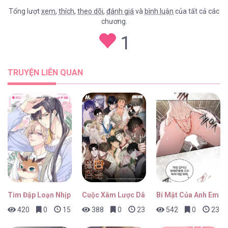
Tổng lượt
xem
,
thích
,
theo dõi
,
đánh giá
và
bình luận
của tất cả các
chương.
Văn Phòng Không Lãng Mạn [...] – Chap 25
1
TRUYỆN LIÊN QUAN
Văn Phòng Không Lãng Mạn [...] – Chap 24
Văn Phòng Không Lãng Mạn [...] – Chap 23
Tim Đập Loạn Nhịp
Cuộc Xâm Lược Dâm Đãng
Bí Mật Của Anh Em Q
420
0
15 giờ trước
388
0
23 giờ trước
542
0
23 gi