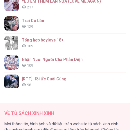
YÊU EM THÊM LẦN NỮA (LOVE ME AGAIN)
217
Trai Có Lồn
129
Tổng hợp boylove 18+
109
Nhận Nuôi Người Cha Phản Diện
109
[RTT] Hồi Ức Cuối Cùng
98
Vết Tích Của Ánh Dương
89
VỀ TỦ SÁCH XINH XINH
Tự Do Trong Mơ
Mọi thông tin, hình ảnh và dữ liệu trên website tủ sách xinh xinh
75
(tusachxinhxinh.org) đều được sưu tầm trên Internet. Chúng tôi