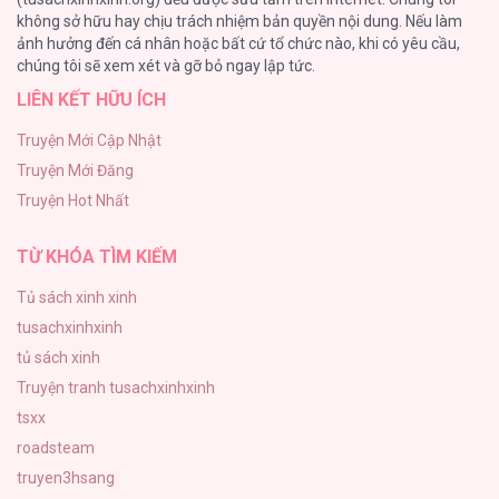
không sở hữu hay chịu trách nhiệm bản quyền nội dung. Nếu làm
Vương Miện Lục Bảo
ảnh hưởng đến cá nhân hoặc bất cứ tổ chức nào, khi có yêu cầu,
75
chúng tôi sẽ xem xét và gỡ bỏ ngay lập tức.
LIÊN KẾT HỮU ÍCH
Chào Mừng Đến Với Văn Hóa Milf
70
Truyện Mới Cập Nhật
Truyện Mới Đăng
ONESHOT CHỊCH
Truyện Hot Nhất
68
TỪ KHÓA TÌM KIẾM
Tủ sách xinh xinh
tusachxinhxinh
tủ sách xinh
Truyện tranh tusachxinhxinh
tsxx
roadsteam
truyen3hsang