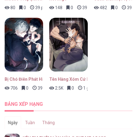
80
0
39 phút trước
148
0
39 phút trước
482
0
39 ph
Bị Chó Điên Phát Hiện Là Đồng Loại
Tên Hàng Xóm Cứ Dán Mắt Vào Tôi
706
0
39 phút trước
2.5K
0
1 giờ trước
BẢNG XẾP HẠNG
Ngày
Tuần
Tháng