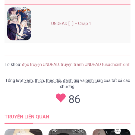
UNDEAD [...] – Chap 1
Từ khóa:
đọc truyện UNDEAD
,
truyện tranh UNDEAD tusachxinhxinh
,
U
Tổng lượt
xem
,
thích
,
theo dõi
,
đánh giá
và
bình luận
của tất cả các
chương.
86
TRUYỆN LIÊN QUAN