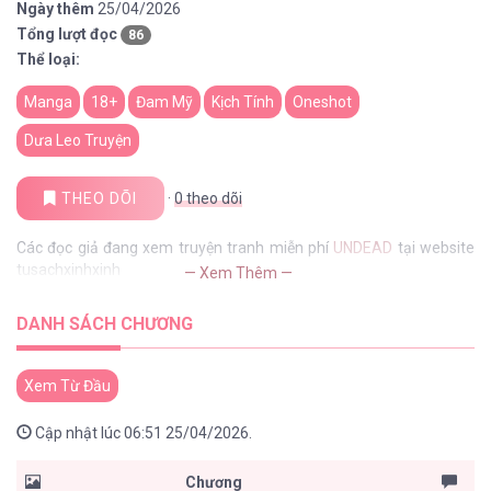
Ngày thêm
25/04/2026
Tổng lượt đọc
86
Thể loại:
Manga
18+
Đam Mỹ
Kịch Tính
Oneshot
Dưa Leo Truyện
THEO DÕI
·
0
theo dõi
Các đọc giả đang xem truyện tranh miễn phí
UNDEAD
tại website
tusachxinhxinh
— Xem Thêm —
DANH SÁCH CHƯƠNG
Xem Từ Đầu
Cập nhật lúc 06:51 25/04/2026.
Chương